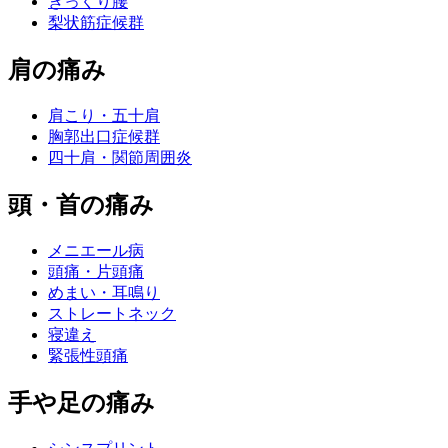
ぎっくり腰
梨状筋症候群
肩の痛み
肩こり・五十肩
胸郭出口症候群
四十肩・関節周囲炎
頭・首の痛み
メニエール病
頭痛・片頭痛
めまい・耳鳴り
ストレートネック
寝違え
緊張性頭痛
手や足の痛み