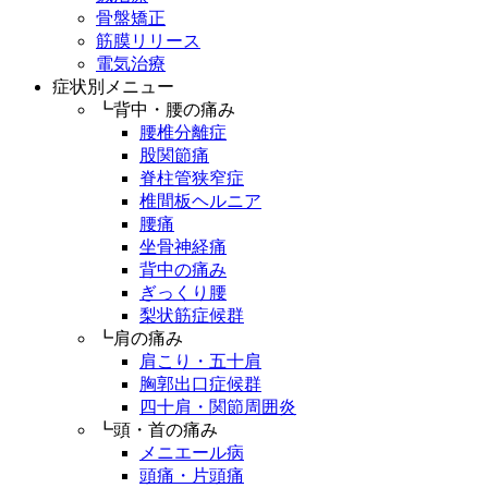
骨盤矯正
筋膜リリース
電気治療
症状別メニュー
┗背中・腰の痛み
腰椎分離症
股関節痛
脊柱管狭窄症
椎間板ヘルニア
腰痛
坐骨神経痛
背中の痛み
ぎっくり腰
梨状筋症候群
┗肩の痛み
肩こり・五十肩
胸郭出口症候群
四十肩・関節周囲炎
┗頭・首の痛み
メニエール病
頭痛・片頭痛