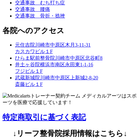
交通事故 むち打ち症
交通事故 腰痛
交通事故 骨折・捻挫
各院へのアクセス
元住吉院
川崎市中原区木月3-11-31
カスカワビル１F
ひらま駅前整骨院
川崎市中原区北谷町8
井土ヶ谷院
横浜市南区永田東1-1-16
フジビル１F
武蔵新城院
川崎市中原区上新城2-8-20
斎藤ビル１F
特定商取引に基づく表記
↓リーフ整骨院採用情報はこちら↓