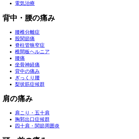
電気治療
背中・腰の痛み
腰椎分離症
股関節痛
脊柱管狭窄症
椎間板ヘルニア
腰痛
坐骨神経痛
背中の痛み
ぎっくり腰
梨状筋症候群
肩の痛み
肩こり・五十肩
胸郭出口症候群
四十肩・関節周囲炎