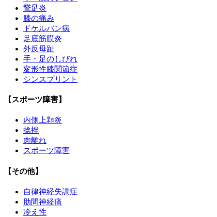
鵞足炎
膝の痛み
ドケルバン病
足底筋膜炎
外反母趾
手・足のしびれ
変形性膝関節症
シンスプリント
【スポーツ障害】
内側上顆炎
捻挫
肉離れ
スポーツ障害
【その他】
自律神経失調症
肋間神経痛
冷え性