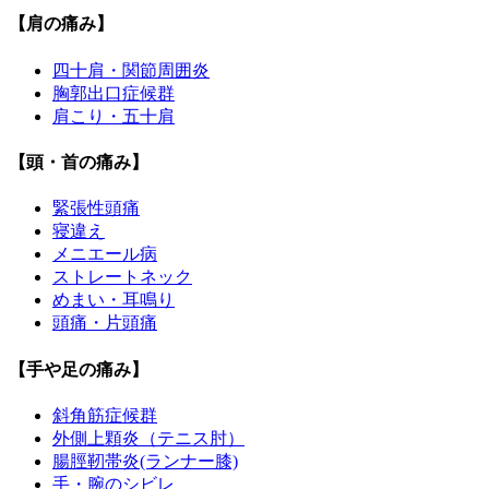
【肩の痛み】
四十肩・関節周囲炎
胸郭出口症候群
肩こり・五十肩
【頭・首の痛み】
緊張性頭痛
寝違え
メニエール病
ストレートネック
めまい・耳鳴り
頭痛・片頭痛
【手や足の痛み】
斜角筋症候群
外側上顆炎（テニス肘）
腸脛靭帯炎(ランナー膝)
手・腕のシビレ