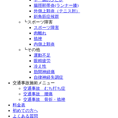
腸脛靭帯炎(ランナー膝)
外側上顆炎（テニス肘）
斜角筋症候群
┗スポーツ障害
スポーツ障害
肉離れ
捻挫
内側上顆炎
┗その他
運動不足
眼精疲労
冷え性
肋間神経痛
自律神経失調症
交通事故施術メニュー
交通事故 むち打ち症
交通事故 腰痛
交通事故 骨折・捻挫
料金表
初めての方へ
よくある質問