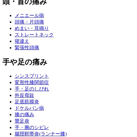
頭・首の痛み
メニエール病
頭痛・片頭痛
めまい・耳鳴り
ストレートネック
寝違え
緊張性頭痛
手や足の痛み
シンスプリント
変形性膝関節症
手・足のしびれ
外反母趾
足底筋膜炎
ドケルバン病
膝の痛み
鵞足炎
手・腕のシビレ
腸脛靭帯炎(ランナー膝)