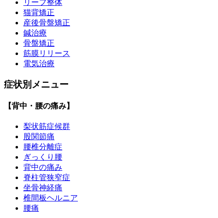
リーフ整体
猫背矯正
産後骨盤矯正
鍼治療
骨盤矯正
筋膜リリース
電気治療
症状別メニュー
【背中・腰の痛み】
梨状筋症候群
股関節痛
腰椎分離症
ぎっくり腰
背中の痛み
脊柱管狭窄症
坐骨神経痛
椎間板ヘルニア
腰痛