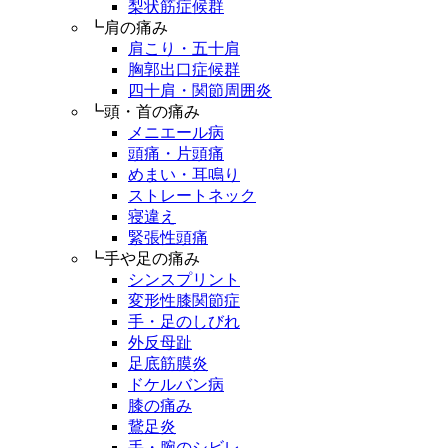
梨状筋症候群
┗肩の痛み
肩こり・五十肩
胸郭出口症候群
四十肩・関節周囲炎
┗頭・首の痛み
メニエール病
頭痛・片頭痛
めまい・耳鳴り
ストレートネック
寝違え
緊張性頭痛
┗手や足の痛み
シンスプリント
変形性膝関節症
手・足のしびれ
外反母趾
足底筋膜炎
ドケルバン病
膝の痛み
鵞足炎
手・腕のシビレ