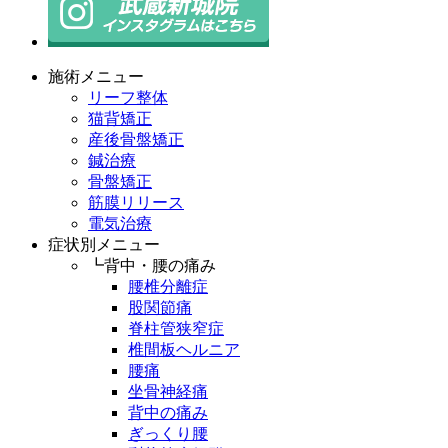
施術メニュー
リーフ整体
猫背矯正
産後骨盤矯正
鍼治療
骨盤矯正
筋膜リリース
電気治療
症状別メニュー
┗背中・腰の痛み
腰椎分離症
股関節痛
脊柱管狭窄症
椎間板ヘルニア
腰痛
坐骨神経痛
背中の痛み
ぎっくり腰