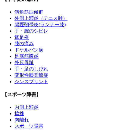
斜角筋症候群
外側上顆炎（テニス肘）
腸脛靭帯炎(ランナー膝)
手・腕のシビレ
鵞足炎
膝の痛み
ドケルバン病
足底筋膜炎
外反母趾
手・足のしびれ
変形性膝関節症
シンスプリント
【スポーツ障害】
内側上顆炎
捻挫
肉離れ
スポーツ障害