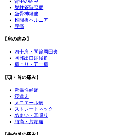
背中の痛み
脊柱管狭窄症
坐骨神経痛
椎間板ヘルニア
腰痛
【肩の痛み】
四十肩・関節周囲炎
胸郭出口症候群
肩こり・五十肩
【頭・首の痛み】
緊張性頭痛
寝違え
メニエール病
ストレートネック
めまい・耳鳴り
頭痛・片頭痛
【手や足の痛み】