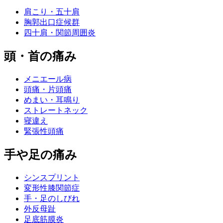
肩こり・五十肩
胸郭出口症候群
四十肩・関節周囲炎
頭・首の痛み
メニエール病
頭痛・片頭痛
めまい・耳鳴り
ストレートネック
寝違え
緊張性頭痛
手や足の痛み
シンスプリント
変形性膝関節症
手・足のしびれ
外反母趾
足底筋膜炎