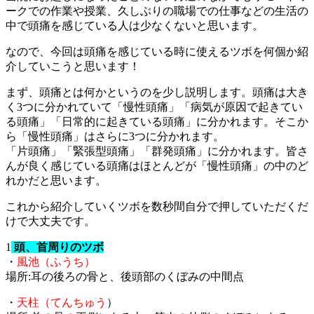
ークでの作業や授業、久しぶりの職場での仕事などの生活の
中で頭痛を感じている人は少なくないと思います。
なので、今回は頭痛を感じている時に使えるツボを何個か紹
介していこうと思います！
まず、頭痛とは何かというのを少し説明します。頭痛は大き
く3つに分かれていて「慢性頭痛」「病気が原因で起きてい
る頭痛」「日常的に起きている頭痛」に分かれます。そこか
ら「慢性頭痛」はさらに3つに分かれます。
「片頭痛」「緊張型頭痛」「群発頭痛」に分かれます。皆さ
んが良く感じている頭痛はほとんどが「慢性頭痛」の中のど
れかだと思います。
これから紹介していくツボを数秒間自分で押していただくだ
けで大丈夫です。
1
頭、首周りのツボ
・
風池（ふうち）
場所:耳の後ろの骨と、後頭部のくぼみの中間点
・
天柱（てんちゅう
）