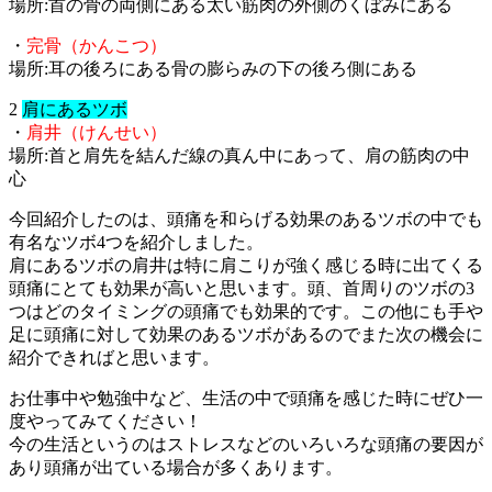
場所:首の骨の両側にある太い筋肉の外側のくぼみにある
・
完骨（かんこつ）
場所:耳の後ろにある骨の膨らみの下の後ろ側にある
2
肩にあるツボ
・
肩井（けんせい）
場所:首と肩先を結んだ線の真ん中にあって、肩の筋肉の中
心
今回紹介したのは、頭痛を和らげる効果のあるツボの中でも
有名なツボ4つを紹介しました。
肩にあるツボの肩井は特に肩こりが強く感じる時に出てくる
頭痛にとても効果が高いと思います。頭、首周りのツボの3
つはどのタイミングの頭痛でも効果的です。この他にも手や
足に頭痛に対して効果のあるツボがあるのでまた次の機会に
紹介できればと思います。
お仕事中や勉強中など、生活の中で頭痛を感じた時にぜひ一
度やってみてください！
今の生活というのはストレスなどのいろいろな頭痛の要因が
あり頭痛が出ている場合が多くあります。