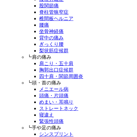
股関節痛
脊柱管狭窄症
椎間板ヘルニア
腰痛
坐骨神経痛
背中の痛み
ぎっくり腰
梨状筋症候群
┗肩の痛み
肩こり・五十肩
胸郭出口症候群
四十肩・関節周囲炎
┗頭・首の痛み
メニエール病
頭痛・片頭痛
めまい・耳鳴り
ストレートネック
寝違え
緊張性頭痛
┗手や足の痛み
シンスプリント