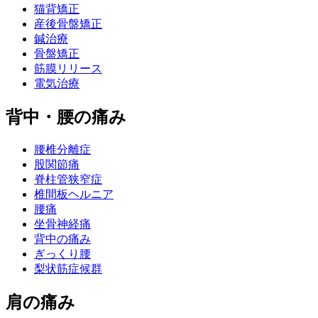
猫背矯正
産後骨盤矯正
鍼治療
骨盤矯正
筋膜リリース
電気治療
背中・腰の痛み
腰椎分離症
股関節痛
脊柱管狭窄症
椎間板ヘルニア
腰痛
坐骨神経痛
背中の痛み
ぎっくり腰
梨状筋症候群
肩の痛み