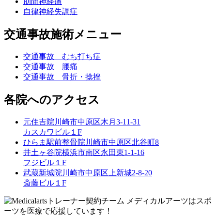
肋間神経痛
自律神経失調症
交通事故施術メニュー
交通事故 むち打ち症
交通事故 腰痛
交通事故 骨折・捻挫
各院へのアクセス
元住吉院
川崎市中原区木月3-11-31
カスカワビル１F
ひらま駅前整骨院
川崎市中原区北谷町8
井土ヶ谷院
横浜市南区永田東1-1-16
フジビル１F
武蔵新城院
川崎市中原区上新城2-8-20
斎藤ビル１F