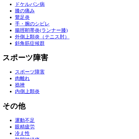
ドケルバン病
膝の痛み
鵞足炎
手・腕のシビレ
腸脛靭帯炎(ランナー膝)
外側上顆炎（テニス肘）
斜角筋症候群
スポーツ障害
スポーツ障害
肉離れ
捻挫
内側上顆炎
その他
運動不足
眼精疲労
冷え性