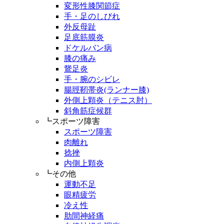
変形性膝関節症
手・足のしびれ
外反母趾
足底筋膜炎
ドケルバン病
膝の痛み
鵞足炎
手・腕のシビレ
腸脛靭帯炎(ランナー膝)
外側上顆炎（テニス肘）
斜角筋症候群
┗スポーツ障害
スポーツ障害
肉離れ
捻挫
内側上顆炎
┗その他
運動不足
眼精疲労
冷え性
肋間神経痛