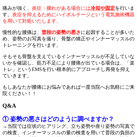
痛みが強く、
炎症・腫れがある場合には
冷却や固定
を行いま
す。
炎症を抑えるためにハイボルテージという電気施術機器
を用いて対処いたします。
慢性的な腰痛は、
普段の姿勢の悪さ
に起因することが多いた
め、姿勢のお写真を撮り、骨盤の矯正やインナーマッスルの
トレーニングを行います。
そもそも骨盤を支えているインナーマッスルが不足していな
いかを確認し、筋力不足により腰痛が出ている場合は、「楽
トレ」というEMSを行い根本的にアプローチし再発を抑え
ていきます。
もしあなたが腰痛にお悩みであれば一度当院へお気軽にご来
院ください！！
Q&A
① 姿勢の悪さはどのように調べますか？
→当院では症状のヒアリング、立ち姿勢や座り姿勢の写真で
の検査、インナーマッスルの量の検査を用いて普段の負担の