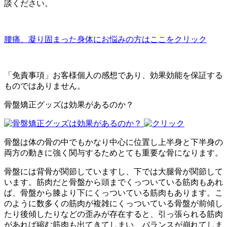
談ください。
腰痛、凝り固まった身体にお悩みの方はここをクリック
「免責事項」お客様個人の感想であり、効果効能を保証する
ものではありません。
骨盤矯正グッズは効果があるのか？
骨盤は体の骨の中でもかなり中心に位置し上半身と下半身の
両方の
動きに強く関与するためとても重要な骨になります。
骨盤には背骨が関節していますし、
下では大腿骨が関節して
います。
筋肉だと骨盤から頭までくっついている筋肉もあれ
ば、
骨盤から膝より下にくっついている筋肉もあります。
こ
のように数多くの筋肉が複雑にくっついている骨盤が前傾し
たり
後傾したりなどの歪みが存在すると、
引っ張られる筋肉
があれば縮む筋肉も出てきてしまい、
バランスが崩れてしま