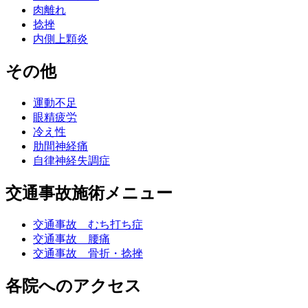
肉離れ
捻挫
内側上顆炎
その他
運動不足
眼精疲労
冷え性
肋間神経痛
自律神経失調症
交通事故施術メニュー
交通事故 むち打ち症
交通事故 腰痛
交通事故 骨折・捻挫
各院へのアクセス