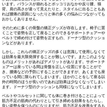
います。
バランスが崩れるとポッコリおなかや反り腰、猫
背、
肩の高さが違って見えたりと、
スタイルに出ることもあ
れば腰痛の原因になったりと体の多くの悩
みにつながっても
おかしくありません。
そのために多くの骨盤の矯正グッズが存在します。
椅子に置
くことで姿勢を正して座ることのできるサポートチェアー
や
ベルトで締め付けて姿勢を正すもの、
ドーナツ型のクッショ
ンなどがあります。
しかし、
これらの矯正グッズの多くは意識して使用しなくて
は効果を最大限
発揮することが難しいです。
またこのような
ものはメリットがあればデメリットがあります。サポートチ
ェアーは座っている間は骨盤を正しい位置に
することがで
き、腰痛などの予防にすることができますが、
あくまでも座
っている間に限られてしまいます。
ほかのことをして座る以
外の時間のほうが長いのであれば効果は少
なくなってしまい
ます。
ドーナツ型のクッションも同様になってしまいます。
ベルトやコルセットに関しても体に巻き付けることによって
筋力不
足の筋肉の代わりとして引き締める効果をもたらし、
良い姿勢を保つものになりますが、
筋力不足を改善をするも