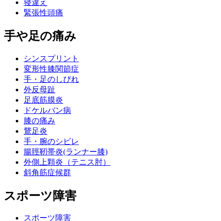
寝違え
緊張性頭痛
手や足の痛み
シンスプリント
変形性膝関節症
手・足のしびれ
外反母趾
足底筋膜炎
ドケルバン病
膝の痛み
鵞足炎
手・腕のシビレ
腸脛靭帯炎(ランナー膝)
外側上顆炎（テニス肘）
斜角筋症候群
スポーツ障害
スポーツ障害