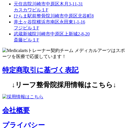
元住吉院
川崎市中原区木月3-11-31
カスカワビル１F
ひらま駅前整骨院
川崎市中原区北谷町8
井土ヶ谷院
横浜市南区永田東1-1-16
フジビル１F
武蔵新城院
川崎市中原区上新城2-8-20
斎藤ビル１F
特定商取引に基づく表記
↓リーフ整骨院採用情報はこちら↓
会社概要
プライバシー