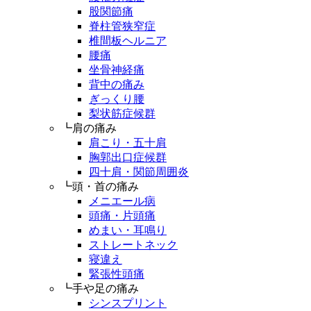
股関節痛
脊柱管狭窄症
椎間板ヘルニア
腰痛
坐骨神経痛
背中の痛み
ぎっくり腰
梨状筋症候群
┗肩の痛み
肩こり・五十肩
胸郭出口症候群
四十肩・関節周囲炎
┗頭・首の痛み
メニエール病
頭痛・片頭痛
めまい・耳鳴り
ストレートネック
寝違え
緊張性頭痛
┗手や足の痛み
シンスプリント