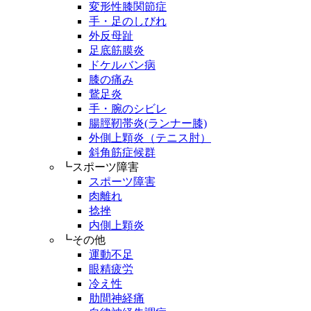
変形性膝関節症
手・足のしびれ
外反母趾
足底筋膜炎
ドケルバン病
膝の痛み
鵞足炎
手・腕のシビレ
腸脛靭帯炎(ランナー膝)
外側上顆炎（テニス肘）
斜角筋症候群
┗スポーツ障害
スポーツ障害
肉離れ
捻挫
内側上顆炎
┗その他
運動不足
眼精疲労
冷え性
肋間神経痛