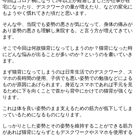
今回はコロナ禍になって2年以上が経過しましたが仕事が在
宅にな
ったり、デスクワークの量が増えたり、
などの変化に
もようやく慣れてきた頃だと思います。
そんな中、当院でも姿勢の悪さが気になって、身体の痛みが
あり姿勢の悪さも理解し来院する。と言う方が増えてきてい
ます。
そこで今回は何故猫背になってしまうのか？
猫背になった時
にどんな悩みが出ることが多いのか？
というのを書いていき
ます。
まず猫背になってしまうのは日常生活でのデスクワーク、
ス
マホの長時間の使用、
子供でも悪い姿勢での勉強などによる
ものが原因にあげられます。
身近なスマホであれば手元を見
るために下を向くことで首から背中
にかけての猫背が強くな
ります。
これは体を良い姿勢のまま支えるための筋力が低下してしま
ってい
るためになるものになります。
しっかりとした姿勢とその姿勢を維持することができる筋力
があれ
ば猫背にならずともデスクワークやスマホを使用する