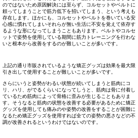
のではないため原因解決には至らず、
コルセットやベルトに
頼ってしまうことで筋力低下を招いてしまう
、という考えも
存在します。ほかにも、
コルセットやベルトを巻いている安
心感に慣れてしまいそれらが無
い生活に不安を覚えて依存す
るような形になってしまうこともあり
ます。
ベルトやコルセ
ットで姿勢を使用している期間に筋力トレーニング
を行わな
いと根本から改善をするのが難しいことが多いです。
上記の通り市販されているような矯正グッズは効果を最大限
引き出
して使用することが難しいことが多いです。
さらにいうと姿勢がわるい状態が続いてしまうと筋肉にコ
リ、
ハリ、がでるくらいになってしうと、筋肉は骨に付着し
ているため筋肉によって骨格に歪みが生じることもありま
す。そうなると筋肉の状態を改善する必要があるために矯正
グッズを使用しても痛みのや姿勢の改善をすることが困難に
なるため矯正グッズを使用すれば全ての姿勢の悪さなどの不
調が改善されるというわけではないのです。