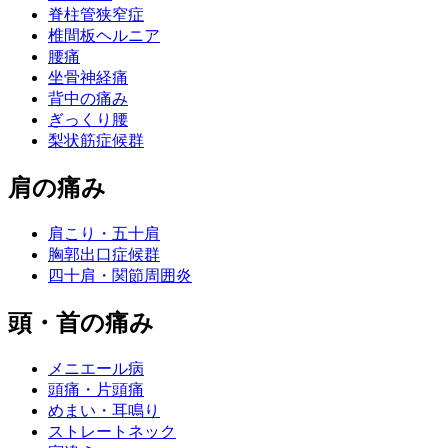
脊柱管狭窄症
椎間板ヘルニア
腰痛
坐骨神経痛
背中の痛み
ぎっくり腰
梨状筋症候群
肩の痛み
肩こり・五十肩
胸郭出口症候群
四十肩・関節周囲炎
頭・首の痛み
メニエール病
頭痛・片頭痛
めまい・耳鳴り
ストレートネック