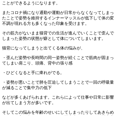
ことができる
ようになります。
またコロナ禍になり通勤や運動が日常からなくなってしまっ
たこと
で姿勢を維持するインナーマッスルが低下して体の変
不調が現れる
方も多くなった印象を受けます。
その筋力がないまま猫背での生活が進んでいくことで歪んで
しまっ
た姿勢の状態が癖として体についてしまいます。
猫背になってしまうと出てくる体の悩みが、
・歪んだ姿勢や長時間の同一姿勢が続くことで筋肉が固まっ
てしまい肩こり、頭痛、
背中の張り感
・ひどくなると手に痺れがでる。
・姿勢が悪いことで
肺を圧迫してしまうことで一回の呼吸量
が減ることで集中力の低下
などが多くあげられます。
これらによって仕事や日常に影響
が出てしまう方が多いです。
そしてこの悩みを年齢のせいにしてしまったりしてあきらめ