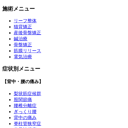
施術メニュー
リーフ整体
猫背矯正
産後骨盤矯正
鍼治療
骨盤矯正
筋膜リリース
電気治療
症状別メニュー
【背中・腰の痛み】
梨状筋症候群
股関節痛
腰椎分離症
ぎっくり腰
背中の痛み
脊柱管狭窄症