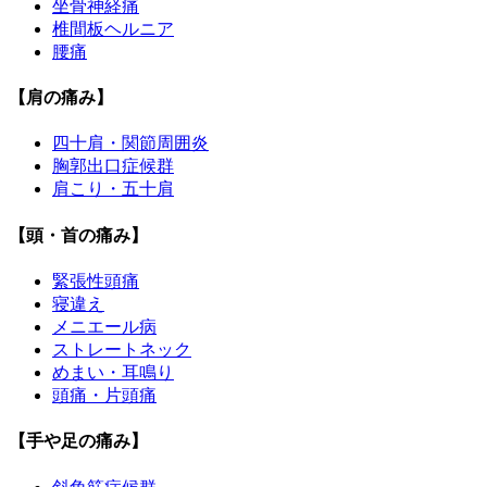
坐骨神経痛
椎間板ヘルニア
腰痛
【肩の痛み】
四十肩・関節周囲炎
胸郭出口症候群
肩こり・五十肩
【頭・首の痛み】
緊張性頭痛
寝違え
メニエール病
ストレートネック
めまい・耳鳴り
頭痛・片頭痛
【手や足の痛み】