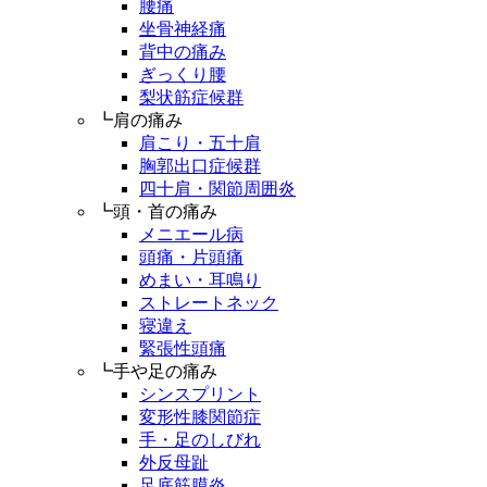
腰痛
坐骨神経痛
背中の痛み
ぎっくり腰
梨状筋症候群
┗肩の痛み
肩こり・五十肩
胸郭出口症候群
四十肩・関節周囲炎
┗頭・首の痛み
メニエール病
頭痛・片頭痛
めまい・耳鳴り
ストレートネック
寝違え
緊張性頭痛
┗手や足の痛み
シンスプリント
変形性膝関節症
手・足のしびれ
外反母趾
足底筋膜炎