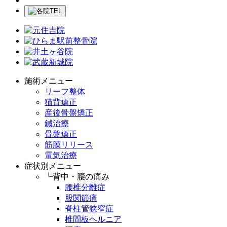
施術メニュー
リーフ整体
猫背矯正
産後骨盤矯正
鍼治療
骨盤矯正
筋膜リリース
電気治療
症状別メニュー
┗背中・腰の痛み
腰椎分離症
股関節痛
脊柱管狭窄症
椎間板ヘルニア