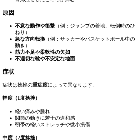
原因
不意な動作や衝撃
（例：ジャンプの着地、転倒時のひ
ねり）
急な方向転換
（例：サッカーやバスケットボール中の
動き）
筋力不足
や
柔軟性の欠如
不適切な靴や不安定な地面
症状
症状は捻挫の
重症度
によって異なります。
軽度（1度捻挫）
軽い痛みや腫れ
関節の動きに若干の違和感
靭帯の軽いストレッチや微小損傷
中度（2度捻挫）