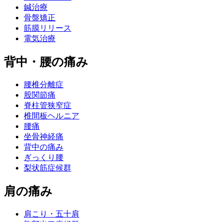
鍼治療
骨盤矯正
筋膜リリース
電気治療
背中・腰の痛み
腰椎分離症
股関節痛
脊柱管狭窄症
椎間板ヘルニア
腰痛
坐骨神経痛
背中の痛み
ぎっくり腰
梨状筋症候群
肩の痛み
肩こり・五十肩