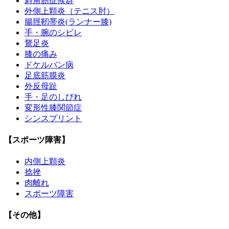
斜角筋症候群
外側上顆炎（テニス肘）
腸脛靭帯炎(ランナー膝)
手・腕のシビレ
鵞足炎
膝の痛み
ドケルバン病
足底筋膜炎
外反母趾
手・足のしびれ
変形性膝関節症
シンスプリント
【スポーツ障害】
内側上顆炎
捻挫
肉離れ
スポーツ障害
【その他】