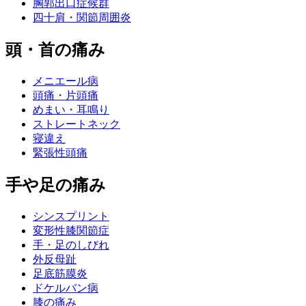
胸郭出口症候群
四十肩・関節周囲炎
頭・首の痛み
メニエール病
頭痛・片頭痛
めまい・耳鳴り
ストレートネック
寝違え
緊張性頭痛
手や足の痛み
シンスプリント
変形性膝関節症
手・足のしびれ
外反母趾
足底筋膜炎
ドケルバン病
膝の痛み