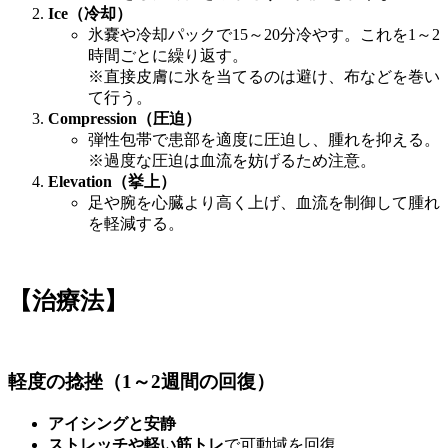
Ice（冷却）
氷嚢や冷却パックで15～20分冷やす。これを1～2
時間ごとに繰り返す。
※直接皮膚に氷を当てるのは避け、布などを巻い
て行う。
Compression（圧迫）
弾性包帯で患部を適度に圧迫し、腫れを抑える。
※過度な圧迫は血流を妨げるため注意。
Elevation（挙上）
足や腕を心臓より高く上げ、血流を制御して腫れ
を軽減する。
【治療法】
軽度の捻挫（1～2週間の回復）
アイシングと安静
ストレッチや軽い筋トレ
で可動域を回復