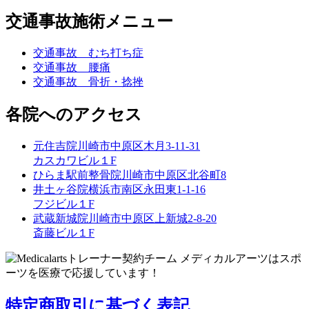
交通事故施術メニュー
交通事故 むち打ち症
交通事故 腰痛
交通事故 骨折・捻挫
各院へのアクセス
元住吉院
川崎市中原区木月3-11-31
カスカワビル１F
ひらま駅前整骨院
川崎市中原区北谷町8
井土ヶ谷院
横浜市南区永田東1-1-16
フジビル１F
武蔵新城院
川崎市中原区上新城2-8-20
斎藤ビル１F
特定商取引に基づく表記