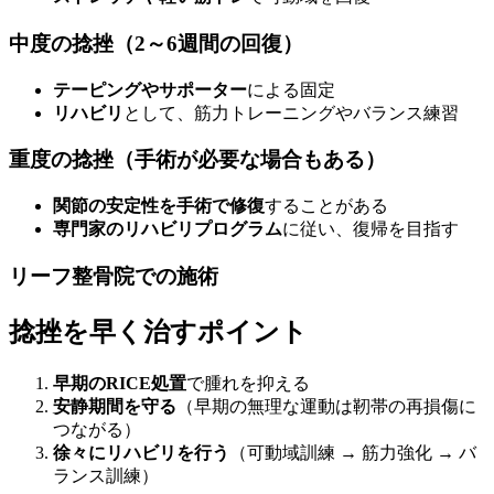
中度の捻挫（2～6週間の回復）
テーピングやサポーター
による固定
リハビリ
として、筋力トレーニングやバランス練習
重度の捻挫（手術が必要な場合もある）
関節の安定性を手術で修復
することがある
専門家のリハビリプログラム
に従い、復帰を目指す
リーフ整骨院での施術
捻挫を早く治すポイント
早期のRICE処置
で腫れを抑える
安静期間を守る
（早期の無理な運動は靭帯の再損傷に
つながる）
徐々にリハビリを行う
（可動域訓練 → 筋力強化 → バ
ランス訓練）