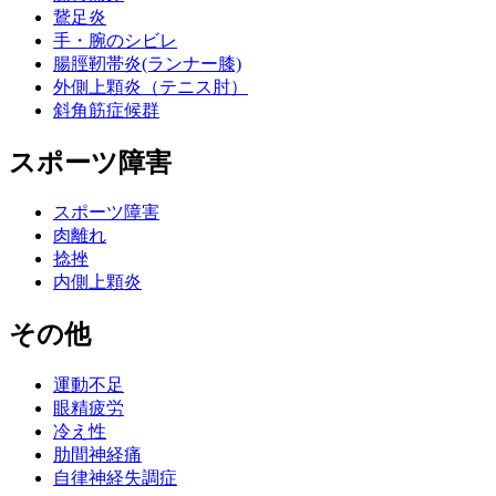
鵞足炎
手・腕のシビレ
腸脛靭帯炎(ランナー膝)
外側上顆炎（テニス肘）
斜角筋症候群
スポーツ障害
スポーツ障害
肉離れ
捻挫
内側上顆炎
その他
運動不足
眼精疲労
冷え性
肋間神経痛
自律神経失調症