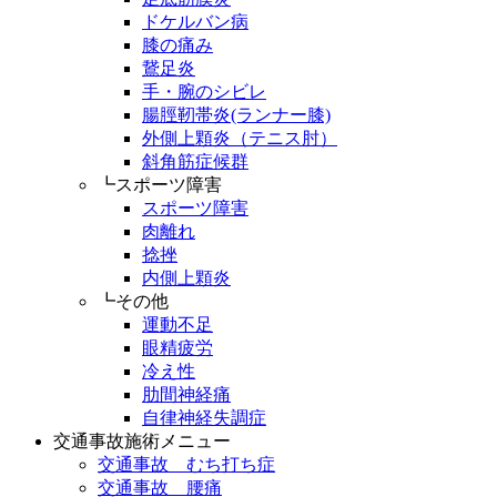
ドケルバン病
膝の痛み
鵞足炎
手・腕のシビレ
腸脛靭帯炎(ランナー膝)
外側上顆炎（テニス肘）
斜角筋症候群
┗スポーツ障害
スポーツ障害
肉離れ
捻挫
内側上顆炎
┗その他
運動不足
眼精疲労
冷え性
肋間神経痛
自律神経失調症
交通事故施術メニュー
交通事故 むち打ち症
交通事故 腰痛