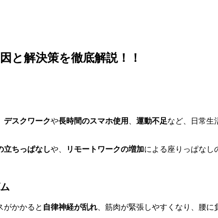
因と解決策を徹底解説！！
。
デスクワーク
や
長時間のスマホ使用
、
運動不足
など、日常生
の立ちっぱなし
や、
リモートワークの増加
による座りっぱなし
ム
スがかかると
自律神経が乱れ
、筋肉が緊張しやすくなり、腰に