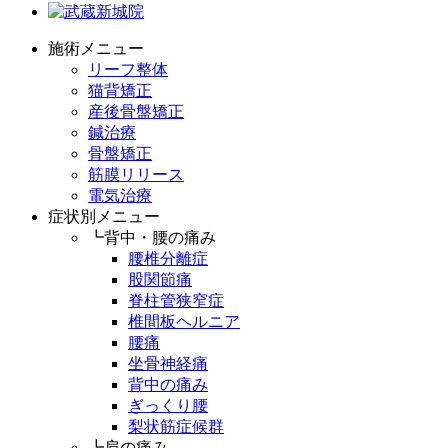
施術メニュー
リーフ整体
猫背矯正
産後骨盤矯正
鍼治療
骨盤矯正
筋膜リリース
電気治療
症状別メニュー
┗背中・腰の痛み
腰椎分離症
股関節痛
脊柱管狭窄症
椎間板ヘルニア
腰痛
坐骨神経痛
背中の痛み
ぎっくり腰
梨状筋症候群
┗肩の痛み