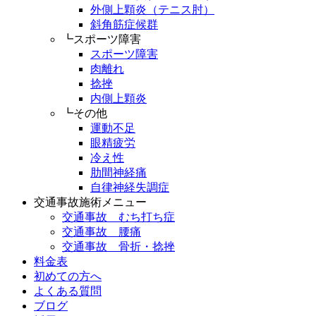
外側上顆炎（テニス肘）
斜角筋症候群
┗スポーツ障害
スポーツ障害
肉離れ
捻挫
内側上顆炎
┗その他
運動不足
眼精疲労
冷え性
肋間神経痛
自律神経失調症
交通事故施術メニュー
交通事故 むち打ち症
交通事故 腰痛
交通事故 骨折・捻挫
料金表
初めての方へ
よくある質問
ブログ