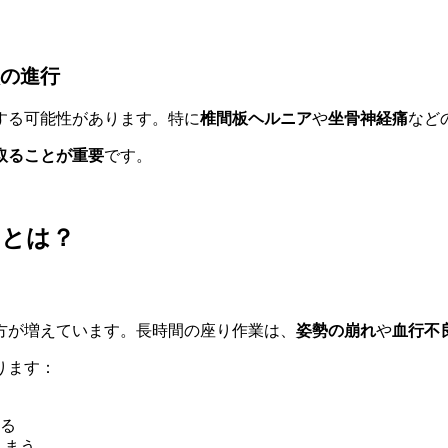
の進行
する可能性があります。特に
椎間板ヘルニア
や
坐骨神経痛
など
取ることが重要
です。
向とは？
方が増えています。長時間の座り作業は、
姿勢の崩れ
や
血行不
ります：
る
しまう