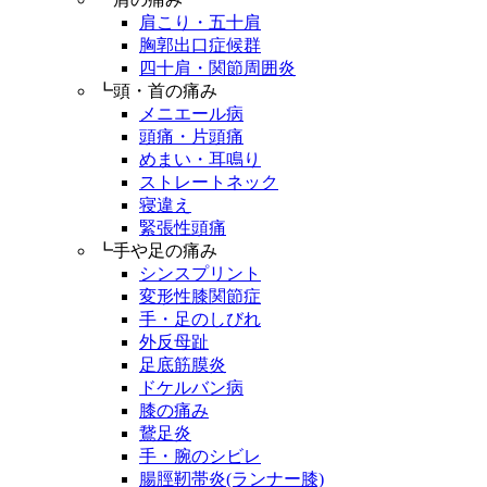
肩こり・五十肩
胸郭出口症候群
四十肩・関節周囲炎
┗頭・首の痛み
メニエール病
頭痛・片頭痛
めまい・耳鳴り
ストレートネック
寝違え
緊張性頭痛
┗手や足の痛み
シンスプリント
変形性膝関節症
手・足のしびれ
外反母趾
足底筋膜炎
ドケルバン病
膝の痛み
鵞足炎
手・腕のシビレ
腸脛靭帯炎(ランナー膝)