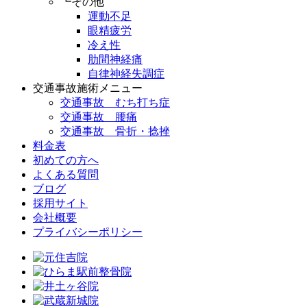
┗その他
運動不足
眼精疲労
冷え性
肋間神経痛
自律神経失調症
交通事故施術メニュー
交通事故 むち打ち症
交通事故 腰痛
交通事故 骨折・捻挫
料金表
初めての方へ
よくある質問
ブログ
採用サイト
会社概要
プライバシーポリシー