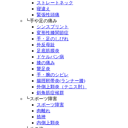
ストレートネック
寝違え
緊張性頭痛
┗手や足の痛み
シンスプリント
変形性膝関節症
手・足のしびれ
外反母趾
足底筋膜炎
ドケルバン病
膝の痛み
鵞足炎
手・腕のシビレ
腸脛靭帯炎(ランナー膝)
外側上顆炎（テニス肘）
斜角筋症候群
┗スポーツ障害
スポーツ障害
肉離れ
捻挫
内側上顆炎