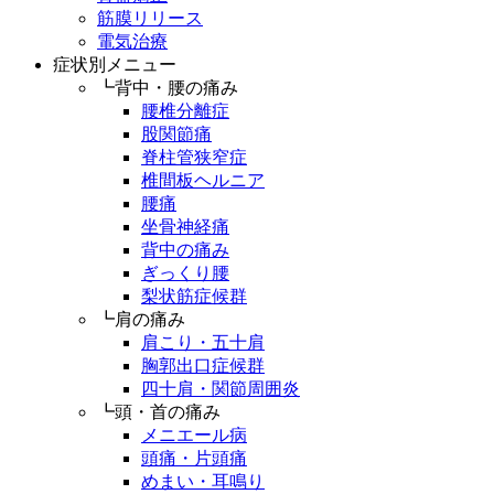
筋膜リリース
電気治療
症状別メニュー
┗背中・腰の痛み
腰椎分離症
股関節痛
脊柱管狭窄症
椎間板ヘルニア
腰痛
坐骨神経痛
背中の痛み
ぎっくり腰
梨状筋症候群
┗肩の痛み
肩こり・五十肩
胸郭出口症候群
四十肩・関節周囲炎
┗頭・首の痛み
メニエール病
頭痛・片頭痛
めまい・耳鳴り