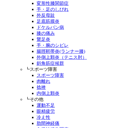
変形性膝関節症
手・足のしびれ
外反母趾
足底筋膜炎
ドケルバン病
膝の痛み
鵞足炎
手・腕のシビレ
腸脛靭帯炎(ランナー膝)
外側上顆炎（テニス肘）
斜角筋症候群
┗スポーツ障害
スポーツ障害
肉離れ
捻挫
内側上顆炎
┗その他
運動不足
眼精疲労
冷え性
肋間神経痛