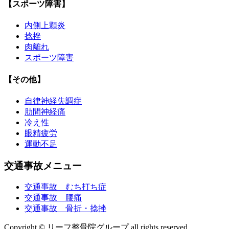
【スポーツ障害】
内側上顆炎
捻挫
肉離れ
スポーツ障害
【その他】
自律神経失調症
肋間神経痛
冷え性
眼精疲労
運動不足
交通事故メニュー
交通事故 むち打ち症
交通事故 腰痛
交通事故 骨折・捻挫
Copyright © リーフ整骨院グループ all rights reserved.