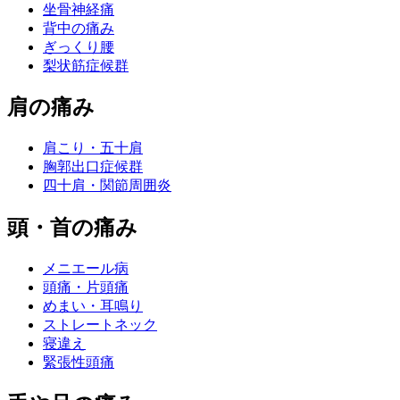
坐骨神経痛
背中の痛み
ぎっくり腰
梨状筋症候群
肩の痛み
肩こり・五十肩
胸郭出口症候群
四十肩・関節周囲炎
頭・首の痛み
メニエール病
頭痛・片頭痛
めまい・耳鳴り
ストレートネック
寝違え
緊張性頭痛