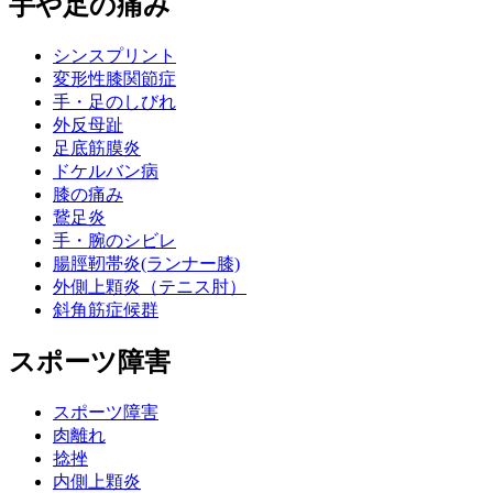
手や足の痛み
シンスプリント
変形性膝関節症
手・足のしびれ
外反母趾
足底筋膜炎
ドケルバン病
膝の痛み
鵞足炎
手・腕のシビレ
腸脛靭帯炎(ランナー膝)
外側上顆炎（テニス肘）
斜角筋症候群
スポーツ障害
スポーツ障害
肉離れ
捻挫
内側上顆炎