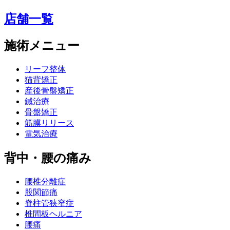
店舗一覧
施術メニュー
リーフ整体
猫背矯正
産後骨盤矯正
鍼治療
骨盤矯正
筋膜リリース
電気治療
背中・腰の痛み
腰椎分離症
股関節痛
脊柱管狭窄症
椎間板ヘルニア
腰痛