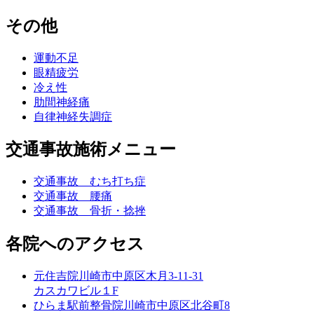
その他
運動不足
眼精疲労
冷え性
肋間神経痛
自律神経失調症
交通事故施術メニュー
交通事故 むち打ち症
交通事故 腰痛
交通事故 骨折・捻挫
各院へのアクセス
元住吉院
川崎市中原区木月3-11-31
カスカワビル１F
ひらま駅前整骨院
川崎市中原区北谷町8