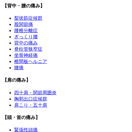
【背中・腰の痛み】
梨状筋症候群
股関節痛
腰椎分離症
ぎっくり腰
背中の痛み
脊柱管狭窄症
坐骨神経痛
椎間板ヘルニア
腰痛
【肩の痛み】
四十肩・関節周囲炎
胸郭出口症候群
肩こり・五十肩
【頭・首の痛み】
緊張性頭痛