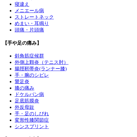
寝違え
メニエール病
ストレートネック
めまい・耳鳴り
頭痛・片頭痛
【手や足の痛み】
斜角筋症候群
外側上顆炎（テニス肘）
腸脛靭帯炎(ランナー膝)
手・腕のシビレ
鵞足炎
膝の痛み
ドケルバン病
足底筋膜炎
外反母趾
手・足のしびれ
変形性膝関節症
シンスプリント