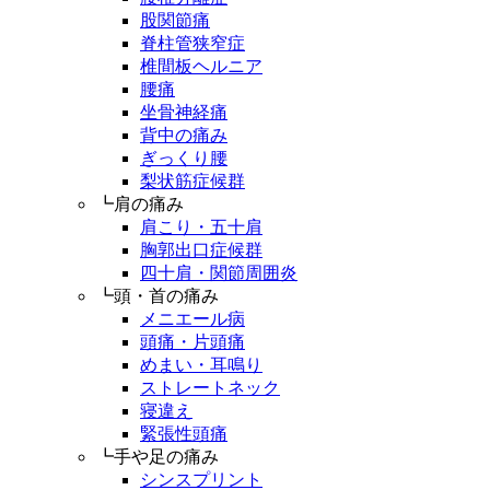
股関節痛
脊柱管狭窄症
椎間板ヘルニア
腰痛
坐骨神経痛
背中の痛み
ぎっくり腰
梨状筋症候群
┗肩の痛み
肩こり・五十肩
胸郭出口症候群
四十肩・関節周囲炎
┗頭・首の痛み
メニエール病
頭痛・片頭痛
めまい・耳鳴り
ストレートネック
寝違え
緊張性頭痛
┗手や足の痛み
シンスプリント