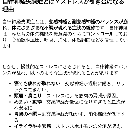
自律神経失調症とは？ストレスが引き金になる
理由
自律神経失調症とは、
交感神経と副交感神経のバランスが崩
れ、体にさまざまな不調が現れる症状の総称
です。自律神経
は、私たちの体の機能を無意識のうちにコントロールしてお
り、心拍数や血圧、呼吸、消化、体温調節などを管理してい
ます。
しかし、慢性的なストレスにさらされると、自律神経のバラ
ンスが乱れ、以下のような症状が現れることがあります。
寝ても疲れが取れない
– 交感神経が過剰に働き、リラ
ックスできない。
頭痛・肩こり
– ストレスによる筋肉の緊張が原因。
めまい・動悸
– 交感神経が優位になりすぎると血流が
不安定に。
胃腸の不調
– 副交感神経が働かず、消化機能が低下す
る。
イライラや不安感
– ストレスホルモンの分泌が増え、