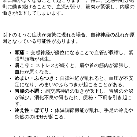
常に働かなくなることで起こります**。特に、交感神経が過
剰に働き続けることで、血流が滞り、筋肉が緊張し、内臓の
働きが低下してしまいます。
以下のような症状が頻繁に現れる場合、自律神経の乱れが原
因となっている可能性があります。
頭痛：
交感神経が優位になることで血管が収縮し、緊
張型頭痛が発生。
肩こり：
ストレスが続くと、肩や首の筋肉が緊張し、
血行が悪くなる。
めまい・ふらつき：
自律神経が乱れると、血圧が不安
定になり、めまいやふらつきが起こることがある。
胃腸の不調：
副交感神経の働きが低下し、胃酸の分泌
が減少。消化不良や胃もたれ、便秘・下痢を引き起こ
す。
冷え性・ほてり：
体温調節機能が乱れ、手足の冷えや
突然ののぼせが起こる。