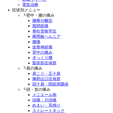
電気治療
症状別メニュー
┗背中・腰の痛み
腰椎分離症
股関節痛
脊柱管狭窄症
椎間板ヘルニア
腰痛
坐骨神経痛
背中の痛み
ぎっくり腰
梨状筋症候群
┗肩の痛み
肩こり・五十肩
胸郭出口症候群
四十肩・関節周囲炎
┗頭・首の痛み
メニエール病
頭痛・片頭痛
めまい・耳鳴り
ストレートネック