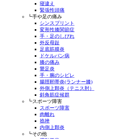
寝違え
緊張性頭痛
┗手や足の痛み
シンスプリント
変形性膝関節症
手・足のしびれ
外反母趾
足底筋膜炎
ドケルバン病
膝の痛み
鵞足炎
手・腕のシビレ
腸脛靭帯炎(ランナー膝)
外側上顆炎（テニス肘）
斜角筋症候群
┗スポーツ障害
スポーツ障害
肉離れ
捻挫
内側上顆炎
┗その他