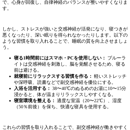
で、心身が回復し、自律神経のバランスが整いやすくなりま
す。
しかし、ストレスが強いと交感神経が活発になり、寝つきが
悪くなったり、深い眠りを得られなかったりします。以下の
ような習慣を取り入れることで、睡眠の質を向上させましょ
う。
寝る1時間前にはスマホ・PCを使用しない：
ブルーラ
イトは交感神経を刺激し、脳を覚醒させるため、寝る
前は避ける。
就寝前にリラックスする習慣を作る：
軽いストレッチ
や深呼吸、読書などで副交感神経を優位にする。
入浴を活用する：
38〜40℃のぬるめのお湯に10〜15分
浸かると、体が温まりリラックスしやすくなる。
寝室環境を整える：
適度な室温（20〜22℃）、湿度
（50％前後）を保ち、快適な寝具を使用する。
これらの習慣を取り入れることで、副交感神経が働きやすく