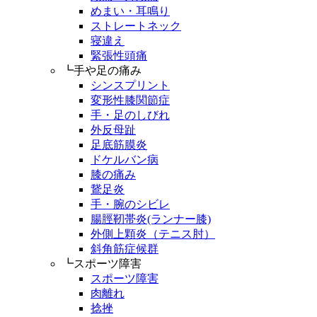
めまい・耳鳴り
ストレートネック
寝違え
緊張性頭痛
┗手や足の痛み
シンスプリント
変形性膝関節症
手・足のしびれ
外反母趾
足底筋膜炎
ドケルバン病
膝の痛み
鵞足炎
手・腕のシビレ
腸脛靭帯炎(ランナー膝)
外側上顆炎（テニス肘）
斜角筋症候群
┗スポーツ障害
スポーツ障害
肉離れ
捻挫