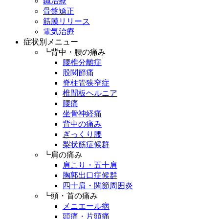
鍼治療
骨盤矯正
筋膜リリース
電気治療
症状別メニュー
┗背中・腰の痛み
腰椎分離症
股関節痛
脊柱管狭窄症
椎間板ヘルニア
腰痛
坐骨神経痛
背中の痛み
ぎっくり腰
梨状筋症候群
┗肩の痛み
肩こり・五十肩
胸郭出口症候群
四十肩・関節周囲炎
┗頭・首の痛み
メニエール病
頭痛・片頭痛