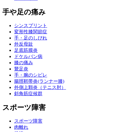
手や足の痛み
シンスプリント
変形性膝関節症
手・足のしびれ
外反母趾
足底筋膜炎
ドケルバン病
膝の痛み
鵞足炎
手・腕のシビレ
腸脛靭帯炎(ランナー膝)
外側上顆炎（テニス肘）
斜角筋症候群
スポーツ障害
スポーツ障害
肉離れ