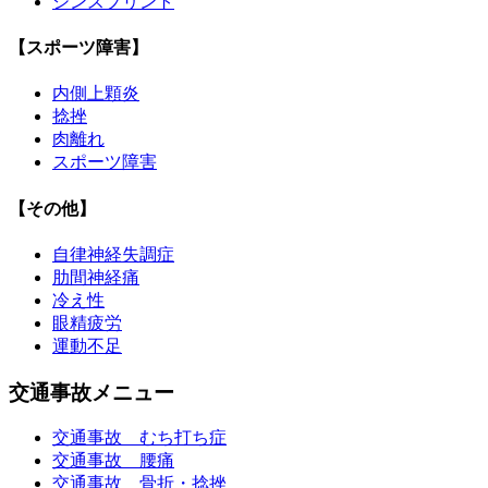
シンスプリント
【スポーツ障害】
内側上顆炎
捻挫
肉離れ
スポーツ障害
【その他】
自律神経失調症
肋間神経痛
冷え性
眼精疲労
運動不足
交通事故メニュー
交通事故 むち打ち症
交通事故 腰痛
交通事故 骨折・捻挫