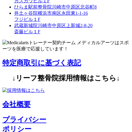
カスカワビル１F
ひらま駅前整骨院
川崎市中原区北谷町8
井土ヶ谷院
横浜市南区永田東1-1-16
フジビル１F
武蔵新城院
川崎市中原区上新城2-8-20
斎藤ビル１F
特定商取引に基づく表記
↓リーフ整骨院採用情報はこちら↓
会社概要
プライバシー
ポリシー