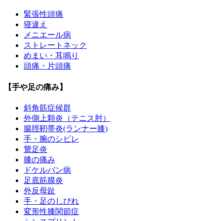
緊張性頭痛
寝違え
メニエール病
ストレートネック
めまい・耳鳴り
頭痛・片頭痛
【手や足の痛み】
斜角筋症候群
外側上顆炎（テニス肘）
腸脛靭帯炎(ランナー膝)
手・腕のシビレ
鵞足炎
膝の痛み
ドケルバン病
足底筋膜炎
外反母趾
手・足のしびれ
変形性膝関節症