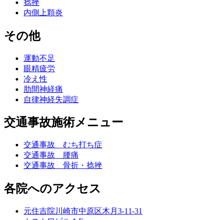
捻挫
内側上顆炎
その他
運動不足
眼精疲労
冷え性
肋間神経痛
自律神経失調症
交通事故施術メニュー
交通事故 むち打ち症
交通事故 腰痛
交通事故 骨折・捻挫
各院へのアクセス
元住吉院
川崎市中原区木月3-11-31