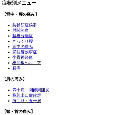
症状別メニュー
【背中・腰の痛み】
梨状筋症候群
股関節痛
腰椎分離症
ぎっくり腰
背中の痛み
脊柱管狭窄症
坐骨神経痛
椎間板ヘルニア
腰痛
【肩の痛み】
四十肩・関節周囲炎
胸郭出口症候群
肩こり・五十肩
【頭・首の痛み】