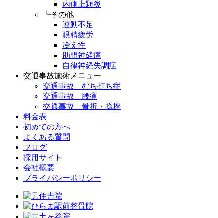
内側上顆炎
┗その他
運動不足
眼精疲労
冷え性
肋間神経痛
自律神経失調症
交通事故施術メニュー
交通事故 むち打ち症
交通事故 腰痛
交通事故 骨折・捻挫
料金表
初めての方へ
よくある質問
ブログ
採用サイト
会社概要
プライバシーポリシー