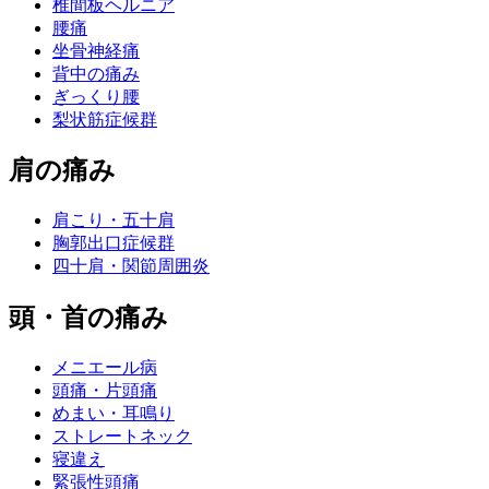
椎間板ヘルニア
腰痛
坐骨神経痛
背中の痛み
ぎっくり腰
梨状筋症候群
肩の痛み
肩こり・五十肩
胸郭出口症候群
四十肩・関節周囲炎
頭・首の痛み
メニエール病
頭痛・片頭痛
めまい・耳鳴り
ストレートネック
寝違え
緊張性頭痛