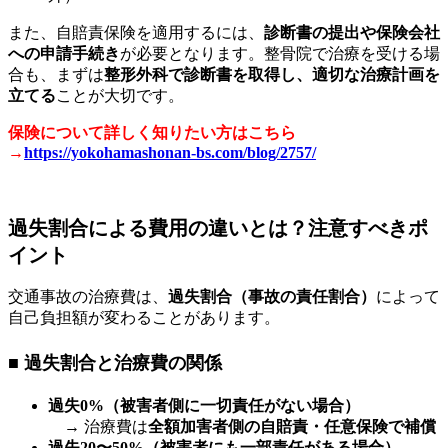
また、自賠責保険を適用するには、
診断書の提出や保険会社
への申請手続き
が必要となります。整骨院で治療を受ける場
合も、まずは
整形外科で診断書を取得し、適切な治療計画を
立てる
ことが大切です。
保険について詳しく知りたい方はこちら
→
https://yokohamashonan-bs.com/blog/2757/
過失割合による費用の違いとは？注意すべきポ
イント
交通事故の治療費は、
過失割合（事故の責任割合）
によって
自己負担額が変わることがあります。
■ 過失割合と治療費の関係
過失0%（被害者側に一切責任がない場合）
→ 治療費は
全額加害者側の自賠責・任意保険で補償
過失20〜50%（被害者にも一部責任がある場合）