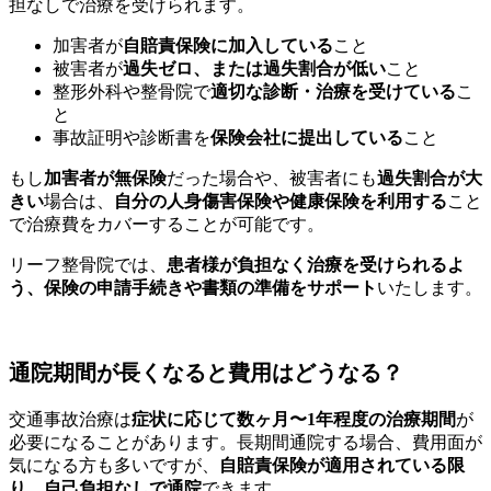
担なしで治療を受けられます。
加害者が
自賠責保険に加入している
こと
被害者が
過失ゼロ、または過失割合が低い
こと
整形外科や整骨院で
適切な診断・治療を受けている
こ
と
事故証明や診断書を
保険会社に提出している
こと
もし
加害者が無保険
だった場合や、被害者にも
過失割合が大
きい
場合は、
自分の人身傷害保険や健康保険を利用する
こと
で治療費をカバーすることが可能です。
リーフ整骨院では、
患者様が負担なく治療を受けられるよ
う、保険の申請手続きや書類の準備をサポート
いたします。
通院期間が長くなると費用はどうなる？
交通事故治療は
症状に応じて数ヶ月〜1年程度の治療期間
が
必要になることがあります。長期間通院する場合、費用面が
気になる方も多いですが、
自賠責保険が適用されている限
り、自己負担なしで通院
できます。