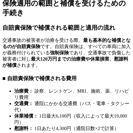
保険適用の範囲と補償を受けるための
手続き
自賠責保険で補償される範囲と適用の流れ
交通事故の被害者が治療を受ける際、
最も基本的な補償とな
るのが自賠責保険
です。自賠責保険は、すべての車両に加入
が義務付けられている
強制保険
であり、交通事故で負傷した
被害者に対し
最大120万円までの治療費や休業損害、慰謝料
が補償
されます。
■ 自賠責保険で補償される費用
治療費：
診察、レントゲン、MRI、施術、薬、リハビ
リ費用
交通費：
通院にかかる交通費（バス・電車・タクシー
代）
休業補償：
1日最大6,100円（収入によって最大19,000
円）
慰謝料：
1日あたり4,300円（通院日数×2で計算）