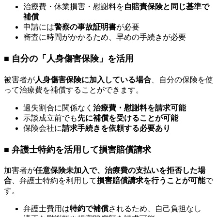
治療費・休業損害・慰謝料を
自賠責保険と同じ基準で
補償
申請には
警察の事故証明書
が必要
審査に時間がかかるため、早めの手続きが必要
■ 自分の「人身傷害保険」を活用
被害者が
人身傷害保険に加入している場合
、自分の保険を使
って治療費を補償することができます。
過失割合に関係なく
治療費・慰謝料を請求可能
示談成立前でも
先に補償を受けることが可能
保険会社に
請求手続きを依頼する必要あり
■ 弁護士特約を活用して損害賠償請求
加害者が
任意保険未加入で、治療費の支払いを拒否した場
合
、弁護士特約を利用して
損害賠償請求を行うことが可能
で
す。
弁護士費用は
特約で補償
されるため、自己負担なし