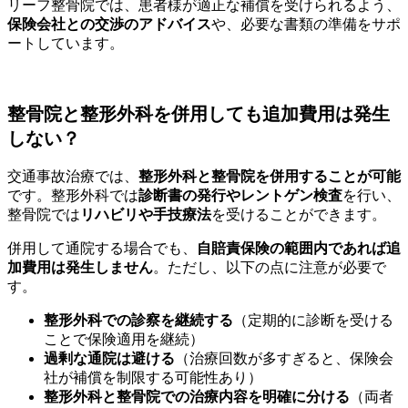
リーフ整骨院では、患者様が適正な補償を受けられるよう、
保険会社との交渉のアドバイス
や、必要な書類の準備をサポ
ートしています。
整骨院と整形外科を併用しても追加費用は発生
しない？
交通事故治療では、
整形外科と整骨院を併用することが可能
です。整形外科では
診断書の発行やレントゲン検査
を行い、
整骨院では
リハビリや手技療法
を受けることができます。
併用して通院する場合でも、
自賠責保険の範囲内であれば追
加費用は発生しません
。ただし、以下の点に注意が必要で
す。
整形外科での診察を継続する
（定期的に診断を受ける
ことで保険適用を継続）
過剰な通院は避ける
（治療回数が多すぎると、保険会
社が補償を制限する可能性あり）
整形外科と整骨院での治療内容を明確に分ける
（両者