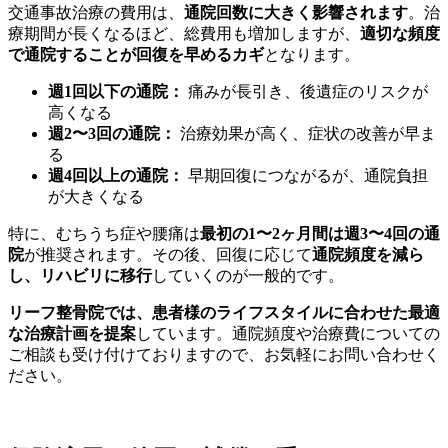
交通事故治療の費用は、
通院回数に大きく影響されます
。治
療期間が長くなるほど、総費用も増加しますが、
適切な頻度
で通院することが回復を早めるカギ
となります。
週1回以下の通院：
痛みが長引き、後遺症のリスクが
高くなる
週2〜3回の通院：
治療効果が高く、症状の改善が早ま
る
週4回以上の通院：
早期回復につながるが、通院負担
が大きくなる
特に、むちうち症や腰痛は
最初の1〜2ヶ月間は週3〜4回の通
院
が推奨されます。その後、回復に応じて
通院頻度を減ら
し、リハビリに移行
していくのが一般的です。
リーフ整骨院では、患者様のライフスタイルに合わせた最適
な治療計画を提案
しています。通院頻度や治療費についての
ご相談も受け付けておりますので、お気軽にお問い合わせく
ださい。