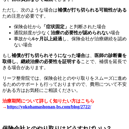
ただし、次のような場合は
補償が打ち切られる可能性がある
ため注意が必要です。
保険会社から
「症状固定」
と判断された場合
通院頻度が少なく
治療の必要性が認められない
場合
事故から
6ヶ月以上経過
し、保険会社が治療継続を認め
ない場合
もし
補償が打ち切られそうになった場合
は、
医師の診断書を
取得し、継続治療の必要性を証明する
ことで、補償を延長で
きる場合があります。
リーフ整骨院では、保険会社とのやり取りをスムーズに進め
るためのサポートも行っておりますので、費用について不安
がある方はお気軽にご相談ください。
治療期間について詳しく知りたい方はこちら
→
https://yokohamashonan-bs.com/blog/2722/
保険会社とのやり取りはどうすればいい？