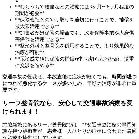
る**
**むちうちや腰痛などの治療には3ヶ月〜6ヶ月程度の
期間が必要**
**保険会社とのやり取りを適切に行うことで、補償を
最大限活用できる**
**加害者が無保険の場合でも、政府保障事業や人身傷
害保険を活用できる**
**整形外科と整骨院を併用することで、より効果的な
治療が可能**
**示談成立後は保険の補償が打ち切られるため、慎重
に交渉を進める**
交通事故の怪我は、事故直後に症状が軽くても、
時間が経つ
につれて悪化するケースが多い
ため、早期の治療が非常に重
要です。
リーフ整骨院なら、安心して交通事故治療を受
けられます！
武蔵新城にあるリーフ整骨院では、**交通事故治療の専門知
識を持つ施術者が、患者様一人ひとりの症状に合わせた最適
な治療を提供**しています。