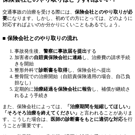
交通事故の治療を受ける際には、
保険会社とのやり取りが必
要
になります。しかし、初めての方にとっては、どのように
対応すればよいのか分かりにくいこともあるでしょう。
■ 保険会社とのやり取りの流れ
事故発生後、
警察に事故届を提出
する
加害者の
自賠責保険会社に連絡
し、治療費の請求手続
きを開始
整形外科で
診断書を取得
し、保険会社へ提出
整骨院での治療開始（自賠責保険適用の場合、自己負
担なし）
定期的に
治療経過を保険会社に報告
し、補償が継続さ
れるよう手続き
また、保険会社によっては、
「治療期間を短縮してほしい」
「そろそろ治療を終えてください」
と言われることがありま
す。こうした場合は、
医師の診断書をもとに適切な対応
を行
うことが重要です。