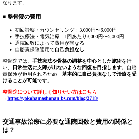
なります。
■ 整骨院の費用
初回診察・カウンセリング：3,000円〜6,000円
手技療法・電気治療：1回あたり3,000円〜5,000円
通院回数によって費用が異なる
自賠責保険適用で
自己負担なし
整骨院では、
手技療法や骨格の調整を中心とした施術
を行
い、
日常生活に支障が出ないような回復を目指します
。自賠
責保険が適用されるため、
基本的に自己負担なしで治療を受
けることが可能
です。
整骨院について詳しく知りたい方はこちら
→
https://yokohamashonan-bs.com/blog/2718/
交通事故治療に必要な通院回数と費用の関係と
は？