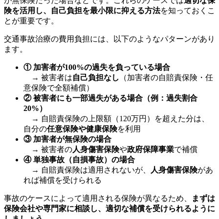
が無保険だった場合などです。これらのケースでは
適切な保
険を活用し、自己負担を最小限に抑える方法
を知っておくこ
とが重要です。
交通事故治療の費用負担には、以下のようなパターンがあり
ます。
① 加害者が100%の過失を負っている場合
→ 被害者は
自己負担なし
（加害者の自賠責保険・任
意保険で全額補償）
② 被害者にも一部過失がある場合（例：過失割合
20%）
→ 自賠責保険の上限額（120万円）を超えた分は、
自分の
任意保険や健康保険
を利用
③ 加害者が無保険の場合
→ 被害者の
人身傷害保険
や
政府保障事業
で補償
④ 単独事故（自損事故）の場合
→ 自賠責保険は適用されないが、
人身傷害保険
があ
れば補償を受けられる
事故のケースによって適用される保険が異なるため、
まずは
保険会社や専門家に相談し、適切な補償を受けられるように
しましょう。