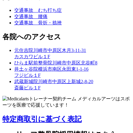
交通事故 むち打ち症
交通事故 腰痛
交通事故 骨折・捻挫
各院へのアクセス
元住吉院
川崎市中原区木月3-11-31
カスカワビル１F
ひらま駅前整骨院
川崎市中原区北谷町8
井土ヶ谷院
横浜市南区永田東1-1-16
フジビル１F
武蔵新城院
川崎市中原区上新城2-8-20
斎藤ビル１F
特定商取引に基づく表記