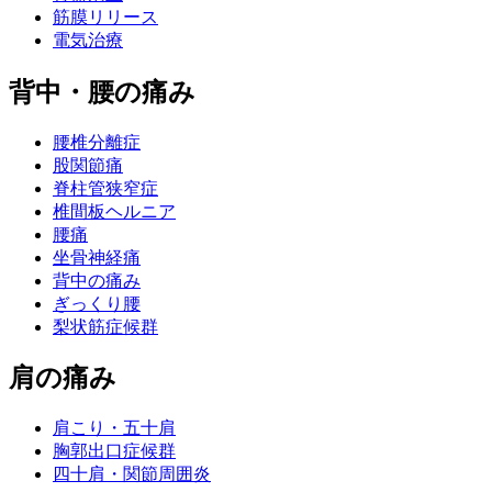
筋膜リリース
電気治療
背中・腰の痛み
腰椎分離症
股関節痛
脊柱管狭窄症
椎間板ヘルニア
腰痛
坐骨神経痛
背中の痛み
ぎっくり腰
梨状筋症候群
肩の痛み
肩こり・五十肩
胸郭出口症候群
四十肩・関節周囲炎