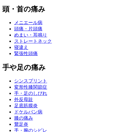
頭・首の痛み
メニエール病
頭痛・片頭痛
めまい・耳鳴り
ストレートネック
寝違え
緊張性頭痛
手や足の痛み
シンスプリント
変形性膝関節症
手・足のしびれ
外反母趾
足底筋膜炎
ドケルバン病
膝の痛み
鵞足炎
手・腕のシビレ