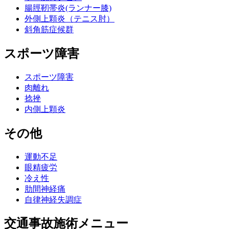
腸脛靭帯炎(ランナー膝)
外側上顆炎（テニス肘）
斜角筋症候群
スポーツ障害
スポーツ障害
肉離れ
捻挫
内側上顆炎
その他
運動不足
眼精疲労
冷え性
肋間神経痛
自律神経失調症
交通事故施術メニュー