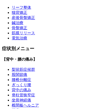
リーフ整体
猫背矯正
産後骨盤矯正
鍼治療
骨盤矯正
筋膜リリース
電気治療
症状別メニュー
【背中・腰の痛み】
梨状筋症候群
股関節痛
腰椎分離症
ぎっくり腰
背中の痛み
脊柱管狭窄症
坐骨神経痛
椎間板ヘルニア