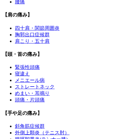
腰痛
【肩の痛み】
四十肩・関節周囲炎
胸郭出口症候群
肩こり・五十肩
【頭・首の痛み】
緊張性頭痛
寝違え
メニエール病
ストレートネック
めまい・耳鳴り
頭痛・片頭痛
【手や足の痛み】
斜角筋症候群
外側上顆炎（テニス肘）