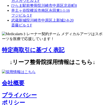
カスカワビル１F
ひらま駅前整骨院
川崎市中原区北谷町8
井土ヶ谷院
横浜市南区永田東1-1-16
フジビル１F
武蔵新城院
川崎市中原区上新城2-8-20
斎藤ビル１F
特定商取引に基づく表記
↓リーフ整骨院採用情報はこちら↓
会社概要
プライバシー
ポリシー