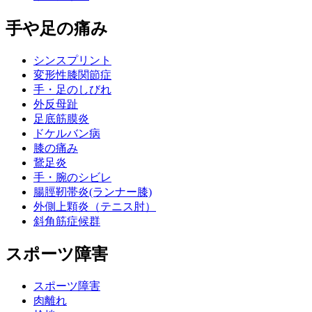
手や足の痛み
シンスプリント
変形性膝関節症
手・足のしびれ
外反母趾
足底筋膜炎
ドケルバン病
膝の痛み
鵞足炎
手・腕のシビレ
腸脛靭帯炎(ランナー膝)
外側上顆炎（テニス肘）
斜角筋症候群
スポーツ障害
スポーツ障害
肉離れ