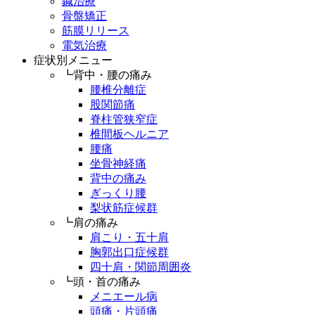
鍼治療
骨盤矯正
筋膜リリース
電気治療
症状別メニュー
┗背中・腰の痛み
腰椎分離症
股関節痛
脊柱管狭窄症
椎間板ヘルニア
腰痛
坐骨神経痛
背中の痛み
ぎっくり腰
梨状筋症候群
┗肩の痛み
肩こり・五十肩
胸郭出口症候群
四十肩・関節周囲炎
┗頭・首の痛み
メニエール病
頭痛・片頭痛