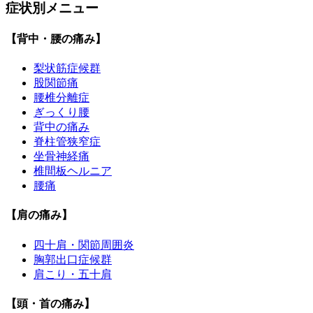
症状別メニュー
【背中・腰の痛み】
梨状筋症候群
股関節痛
腰椎分離症
ぎっくり腰
背中の痛み
脊柱管狭窄症
坐骨神経痛
椎間板ヘルニア
腰痛
【肩の痛み】
四十肩・関節周囲炎
胸郭出口症候群
肩こり・五十肩
【頭・首の痛み】