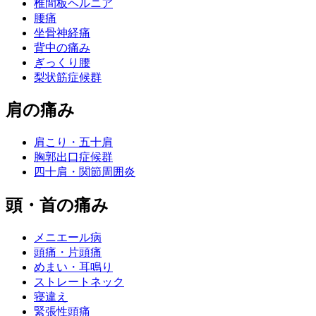
椎間板ヘルニア
腰痛
坐骨神経痛
背中の痛み
ぎっくり腰
梨状筋症候群
肩の痛み
肩こり・五十肩
胸郭出口症候群
四十肩・関節周囲炎
頭・首の痛み
メニエール病
頭痛・片頭痛
めまい・耳鳴り
ストレートネック
寝違え
緊張性頭痛