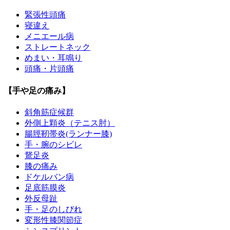
緊張性頭痛
寝違え
メニエール病
ストレートネック
めまい・耳鳴り
頭痛・片頭痛
【手や足の痛み】
斜角筋症候群
外側上顆炎（テニス肘）
腸脛靭帯炎(ランナー膝)
手・腕のシビレ
鵞足炎
膝の痛み
ドケルバン病
足底筋膜炎
外反母趾
手・足のしびれ
変形性膝関節症