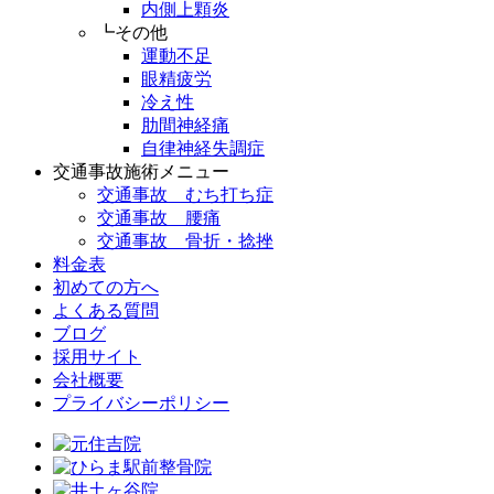
内側上顆炎
┗その他
運動不足
眼精疲労
冷え性
肋間神経痛
自律神経失調症
交通事故施術メニュー
交通事故 むち打ち症
交通事故 腰痛
交通事故 骨折・捻挫
料金表
初めての方へ
よくある質問
ブログ
採用サイト
会社概要
プライバシーポリシー