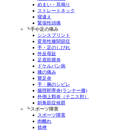
めまい・耳鳴り
ストレートネック
寝違え
緊張性頭痛
┗手や足の痛み
シンスプリント
変形性膝関節症
手・足のしびれ
外反母趾
足底筋膜炎
ドケルバン病
膝の痛み
鵞足炎
手・腕のシビレ
腸脛靭帯炎(ランナー膝)
外側上顆炎（テニス肘）
斜角筋症候群
┗スポーツ障害
スポーツ障害
肉離れ
捻挫