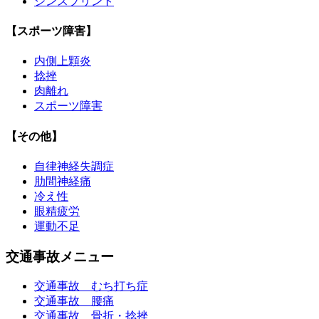
シンスプリント
【スポーツ障害】
内側上顆炎
捻挫
肉離れ
スポーツ障害
【その他】
自律神経失調症
肋間神経痛
冷え性
眼精疲労
運動不足
交通事故メニュー
交通事故 むち打ち症
交通事故 腰痛
交通事故 骨折・捻挫