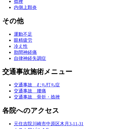
捻挫
内側上顆炎
その他
運動不足
眼精疲労
冷え性
肋間神経痛
自律神経失調症
交通事故施術メニュー
交通事故 むち打ち症
交通事故 腰痛
交通事故 骨折・捻挫
各院へのアクセス
元住吉院
川崎市中原区木月3-11-31