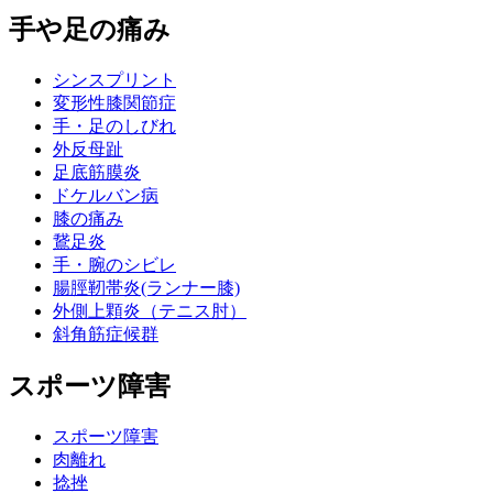
手や足の痛み
シンスプリント
変形性膝関節症
手・足のしびれ
外反母趾
足底筋膜炎
ドケルバン病
膝の痛み
鵞足炎
手・腕のシビレ
腸脛靭帯炎(ランナー膝)
外側上顆炎（テニス肘）
斜角筋症候群
スポーツ障害
スポーツ障害
肉離れ
捻挫