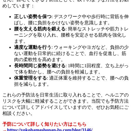
めしています：
正しい姿勢を保つ
: デスクワーク中や歩行時に背筋を伸
ばし、腰に負担をかけない姿勢を意識します。
腰を支える筋肉を鍛える
: 簡単なストレッチや筋力トレ
ーニングを取り入れ、腰椎を安定させる筋肉を強化し
ます。
適度な運動を行う
: ウォーキングやヨガなど、負担の少
ない運動を日常的に続けることで、血行を促進し、筋
肉の柔軟性を高めます。
長時間同じ姿勢を避ける
: 1時間に1回程度、立ち上がっ
て体を動かし、腰への負担を軽減します。
体重管理をする
: 適正体重を維持することで、腰への負
担を減らします。
これらの予防法を日常生活に取り入れることで、ヘルニアの
リスクを大幅に軽減することができます。当院でも予防方法
について詳しくアドバイスしていますので、ぜひお気軽にご
相談ください。
予防について詳しく知りたい方はこちら
→
https://yokohamashonan-bs.com/blog/3146/