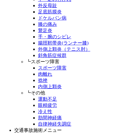
外反母趾
足底筋膜炎
ドケルバン病
膝の痛み
鵞足炎
手・腕のシビレ
腸脛靭帯炎(ランナー膝)
外側上顆炎（テニス肘）
斜角筋症候群
┗スポーツ障害
スポーツ障害
肉離れ
捻挫
内側上顆炎
┗その他
運動不足
眼精疲労
冷え性
肋間神経痛
自律神経失調症
交通事故施術メニュー