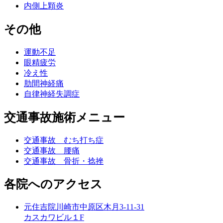
内側上顆炎
その他
運動不足
眼精疲労
冷え性
肋間神経痛
自律神経失調症
交通事故施術メニュー
交通事故 むち打ち症
交通事故 腰痛
交通事故 骨折・捻挫
各院へのアクセス
元住吉院
川崎市中原区木月3-11-31
カスカワビル１F