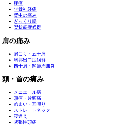
腰痛
坐骨神経痛
背中の痛み
ぎっくり腰
梨状筋症候群
肩の痛み
肩こり・五十肩
胸郭出口症候群
四十肩・関節周囲炎
頭・首の痛み
メニエール病
頭痛・片頭痛
めまい・耳鳴り
ストレートネック
寝違え
緊張性頭痛