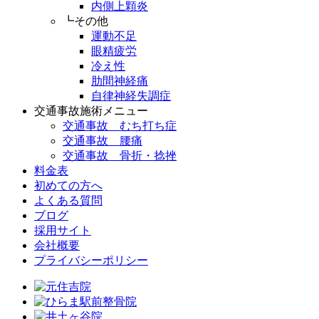
内側上顆炎
┗その他
運動不足
眼精疲労
冷え性
肋間神経痛
自律神経失調症
交通事故施術メニュー
交通事故 むち打ち症
交通事故 腰痛
交通事故 骨折・捻挫
料金表
初めての方へ
よくある質問
ブログ
採用サイト
会社概要
プライバシーポリシー