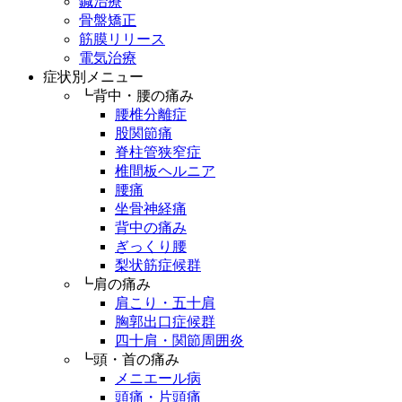
鍼治療
骨盤矯正
筋膜リリース
電気治療
症状別メニュー
┗背中・腰の痛み
腰椎分離症
股関節痛
脊柱管狭窄症
椎間板ヘルニア
腰痛
坐骨神経痛
背中の痛み
ぎっくり腰
梨状筋症候群
┗肩の痛み
肩こり・五十肩
胸郭出口症候群
四十肩・関節周囲炎
┗頭・首の痛み
メニエール病
頭痛・片頭痛