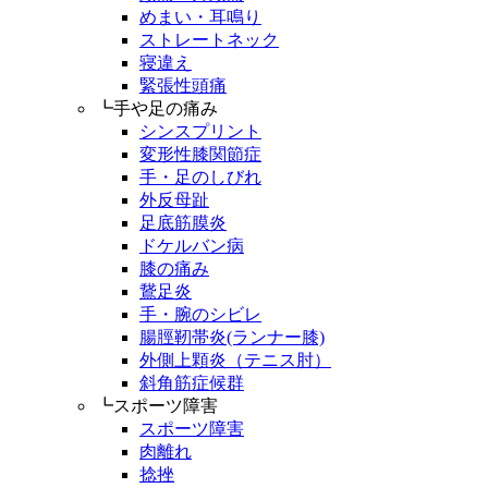
めまい・耳鳴り
ストレートネック
寝違え
緊張性頭痛
┗手や足の痛み
シンスプリント
変形性膝関節症
手・足のしびれ
外反母趾
足底筋膜炎
ドケルバン病
膝の痛み
鵞足炎
手・腕のシビレ
腸脛靭帯炎(ランナー膝)
外側上顆炎（テニス肘）
斜角筋症候群
┗スポーツ障害
スポーツ障害
肉離れ
捻挫