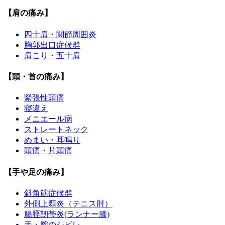
【肩の痛み】
四十肩・関節周囲炎
胸郭出口症候群
肩こり・五十肩
【頭・首の痛み】
緊張性頭痛
寝違え
メニエール病
ストレートネック
めまい・耳鳴り
頭痛・片頭痛
【手や足の痛み】
斜角筋症候群
外側上顆炎（テニス肘）
腸脛靭帯炎(ランナー膝)
手・腕のシビレ