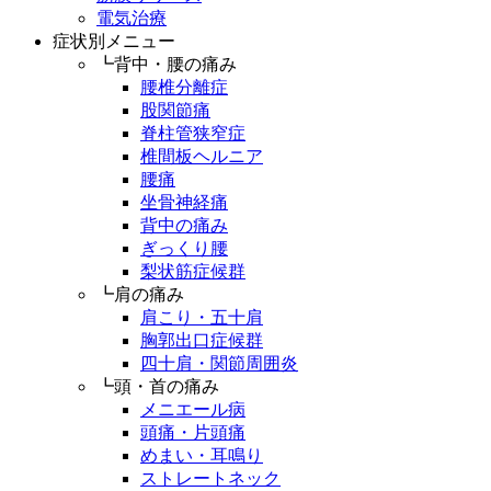
電気治療
症状別メニュー
┗背中・腰の痛み
腰椎分離症
股関節痛
脊柱管狭窄症
椎間板ヘルニア
腰痛
坐骨神経痛
背中の痛み
ぎっくり腰
梨状筋症候群
┗肩の痛み
肩こり・五十肩
胸郭出口症候群
四十肩・関節周囲炎
┗頭・首の痛み
メニエール病
頭痛・片頭痛
めまい・耳鳴り
ストレートネック