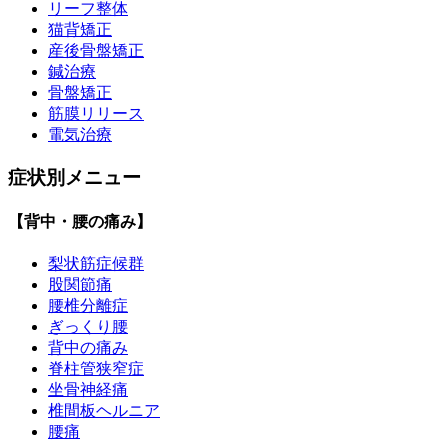
リーフ整体
猫背矯正
産後骨盤矯正
鍼治療
骨盤矯正
筋膜リリース
電気治療
症状別メニュー
【背中・腰の痛み】
梨状筋症候群
股関節痛
腰椎分離症
ぎっくり腰
背中の痛み
脊柱管狭窄症
坐骨神経痛
椎間板ヘルニア
腰痛