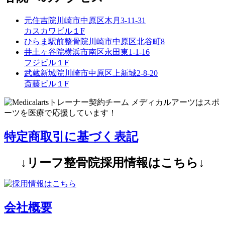
元住吉院
川崎市中原区木月3-11-31
カスカワビル１F
ひらま駅前整骨院
川崎市中原区北谷町8
井土ヶ谷院
横浜市南区永田東1-1-16
フジビル１F
武蔵新城院
川崎市中原区上新城2-8-20
斎藤ビル１F
特定商取引に基づく表記
↓リーフ整骨院採用情報はこちら↓
会社概要