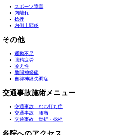
スポーツ障害
肉離れ
捻挫
内側上顆炎
その他
運動不足
眼精疲労
冷え性
肋間神経痛
自律神経失調症
交通事故施術メニュー
交通事故 むち打ち症
交通事故 腰痛
交通事故 骨折・捻挫
各院へのアクセス