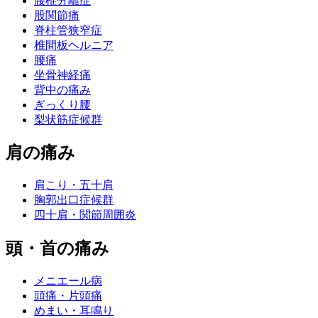
腰椎分離症
股関節痛
脊柱管狭窄症
椎間板ヘルニア
腰痛
坐骨神経痛
背中の痛み
ぎっくり腰
梨状筋症候群
肩の痛み
肩こり・五十肩
胸郭出口症候群
四十肩・関節周囲炎
頭・首の痛み
メニエール病
頭痛・片頭痛
めまい・耳鳴り