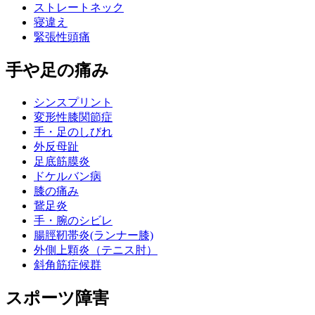
ストレートネック
寝違え
緊張性頭痛
手や足の痛み
シンスプリント
変形性膝関節症
手・足のしびれ
外反母趾
足底筋膜炎
ドケルバン病
膝の痛み
鵞足炎
手・腕のシビレ
腸脛靭帯炎(ランナー膝)
外側上顆炎（テニス肘）
斜角筋症候群
スポーツ障害