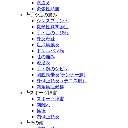
寝違え
緊張性頭痛
┗手や足の痛み
シンスプリント
変形性膝関節症
手・足のしびれ
外反母趾
足底筋膜炎
ドケルバン病
膝の痛み
鵞足炎
手・腕のシビレ
腸脛靭帯炎(ランナー膝)
外側上顆炎（テニス肘）
斜角筋症候群
┗スポーツ障害
スポーツ障害
肉離れ
捻挫
内側上顆炎
┗その他