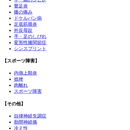
鵞足炎
膝の痛み
ドケルバン病
足底筋膜炎
外反母趾
手・足のしびれ
変形性膝関節症
シンスプリント
【スポーツ障害】
内側上顆炎
捻挫
肉離れ
スポーツ障害
【その他】
自律神経失調症
肋間神経痛
冷え性