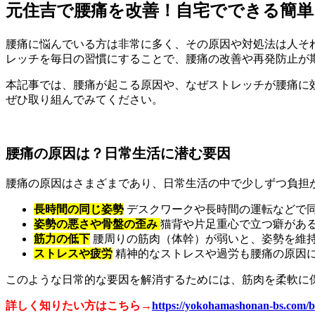
元住吉で腰痛を改善！自宅でできる簡単
腰痛に悩んでいる方は非常に多く、その原因や対処法は人そ
レッチを毎日の習慣にすることで、腰痛の改善や再発防止が
本記事では、腰痛が起こる原因や、なぜストレッチが腰痛に
ぜひ取り組んでみてください。
腰痛の原因は？日常生活に潜む要因
腰痛の原因はさまざまであり、日常生活の中で少しずつ負担
長時間の同じ姿勢
デスクワークや長時間の運転などで
姿勢の悪さや骨盤の歪み
猫背や片足重心で立つ癖があ
筋力の低下
腰周りの筋肉（体幹）が弱いと、姿勢を維
ストレスや疲労
精神的なストレスや過労も腰痛の原因
このような日常的な要因を解消するためには、筋肉を柔軟に
詳しく知りたい方はこちら→
https://yokohamashonan-bs.com/b