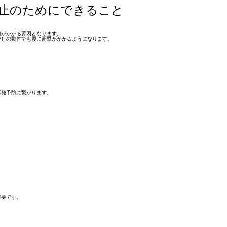
止のためにできること
担がかかる要因
となります。
少しの動作でも腰に衝撃がかかるようになります
。
再発予防に繋がります
。
重要です。