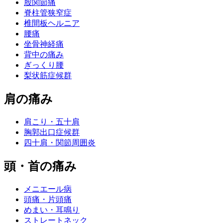
股関節痛
脊柱管狭窄症
椎間板ヘルニア
腰痛
坐骨神経痛
背中の痛み
ぎっくり腰
梨状筋症候群
肩の痛み
肩こり・五十肩
胸郭出口症候群
四十肩・関節周囲炎
頭・首の痛み
メニエール病
頭痛・片頭痛
めまい・耳鳴り
ストレートネック