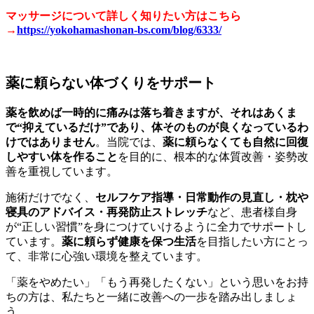
マッサージについて詳しく知りたい方はこちら
→
https://yokohamashonan-bs.com/blog/6333/
薬に頼らない体づくりをサポート
薬を飲めば一時的に痛みは落ち着きますが、それはあくま
で“抑えているだけ”であり、体そのものが良くなっているわ
けではありません
。当院では、
薬に頼らなくても自然に回復
しやすい体を作ること
を目的に、根本的な体質改善・姿勢改
善を重視しています。
施術だけでなく、
セルフケア指導・日常動作の見直し・枕や
寝具のアドバイス・再発防止ストレッチ
など、患者様自身
が“正しい習慣”を身につけていけるように全力でサポートし
ています。
薬に頼らず健康を保つ生活
を目指したい方にとっ
て、非常に心強い環境を整えています。
「薬をやめたい」「もう再発したくない」という思いをお持
ちの方は、私たちと一緒に改善への一歩を踏み出しましょ
う。