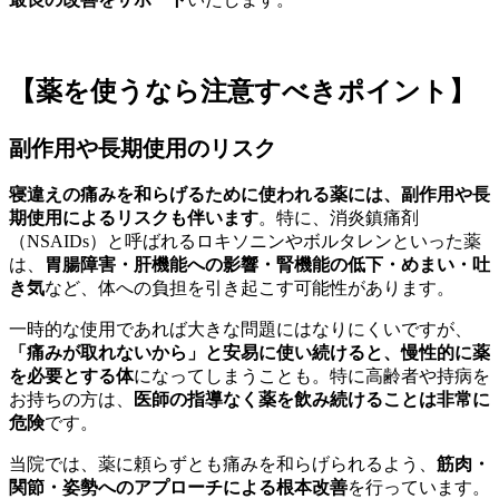
【薬を使うなら注意すべきポイント】
副作用や長期使用のリスク
寝違えの痛みを和らげるために使われる薬には、副作用や長
期使用によるリスクも伴います
。特に、消炎鎮痛剤
（NSAIDs）と呼ばれるロキソニンやボルタレンといった薬
は、
胃腸障害・肝機能への影響・腎機能の低下・めまい・吐
き気
など、体への負担を引き起こす可能性があります。
一時的な使用であれば大きな問題にはなりにくいですが、
「痛みが取れないから」と安易に使い続けると、慢性的に薬
を必要とする体
になってしまうことも。特に高齢者や持病を
お持ちの方は、
医師の指導なく薬を飲み続けることは非常に
危険
です。
当院では、薬に頼らずとも痛みを和らげられるよう、
筋肉・
関節・姿勢へのアプローチによる根本改善
を行っています。