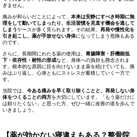
ぎません。
痛みが和らいだことによって、
本来は安静にすべき時期に無
理をして動いてしまったり、生活習慣を見直す機会を逃して
しまう
ケースが多く見られます。その結果、
再発や慢性化を
引き起こし、薬が手放せない身体
になってしまう危険もある
のです。
さらに、長期間にわたる薬の使用は、
胃腸障害・肝機能低
下・依存性・耐性の形成
など、身体への負担も懸念されま
す。根本的な原因に目を向けないまま薬を続けていても、痛
みはぶり返し、心身ともにストレスが蓄積していく一方で
す。
当院では、
今ある痛みを早く取り除くことと、再発しない身
体をつくることの両方
を大切にしています。「もう薬だけに
は頼りたくない」と思った方、ぜひ一緒に改善の道を歩んで
いきましょう。
【薬が効かない寝違えもある？整骨院