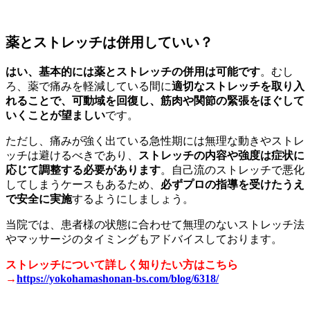
薬とストレッチは併用していい？
はい、基本的には薬とストレッチの併用は可能です
。むし
ろ、薬で痛みを軽減している間に
適切なストレッチを取り入
れることで、可動域を回復し、筋肉や関節の緊張をほぐして
いくことが望ましい
です。
ただし、痛みが強く出ている急性期には無理な動きやストレ
ッチは避けるべきであり、
ストレッチの内容や強度は症状に
応じて調整する必要があります
。自己流のストレッチで悪化
してしまうケースもあるため、
必ずプロの指導を受けたうえ
で安全に実施
するようにしましょう。
当院では、患者様の状態に合わせて無理のないストレッチ法
やマッサージのタイミングもアドバイスしております。
ストレッチについて詳しく知りたい方はこちら
→
https://yokohamashonan-bs.com/blog/6318/