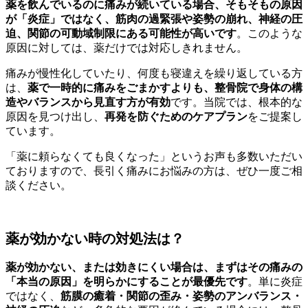
薬を飲んでいるのに痛みが続いている場合、そもそもの原因
が「炎症」ではなく、筋肉の過緊張や姿勢の崩れ、神経の圧
迫、関節の可動域制限にある可能性が高いです
。このような
原因に対しては、薬だけでは対応しきれません。
痛みが慢性化していたり、何度も寝違えを繰り返している方
は、
薬で一時的に痛みをごまかすよりも、整骨院で身体の構
造やバランスから見直す方が有効
です。当院では、根本的な
原因を見つけ出し、
再発を防ぐためのケアプラン
をご提案し
ています。
「薬に頼らなくても良くなった」というお声も多数いただい
ておりますので、長引く痛みにお悩みの方は、ぜひ一度ご相
談ください。
薬が効かない時の対処法は？
薬が効かない、または効きにくい場合は、まずはその痛みの
「本当の原因」を明らかにすることが最優先です
。単に炎症
ではなく、
筋膜の癒着・関節の歪み・姿勢のアンバランス・