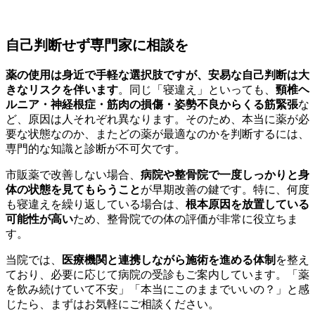
自己判断せず専門家に相談を
薬の使用は身近で手軽な選択肢ですが、安易な自己判断は大
きなリスクを伴います
。同じ「寝違え」といっても、
頸椎ヘ
ルニア・神経根症・筋肉の損傷・姿勢不良からくる筋緊張
な
ど、原因は人それぞれ異なります。そのため、本当に薬が必
要な状態なのか、またどの薬が最適なのかを判断するには、
専門的な知識と診断が不可欠です。
市販薬で改善しない場合、
病院や整骨院で一度しっかりと身
体の状態を見てもらうこと
が早期改善の鍵です。特に、何度
も寝違えを繰り返している場合は、
根本原因を放置している
可能性が高い
ため、整骨院での体の評価が非常に役立ちま
す。
当院では、
医療機関と連携しながら施術を進める体制
を整え
ており、必要に応じて病院の受診もご案内しています。「薬
を飲み続けていて不安」「本当にこのままでいいの？」と感
じたら、まずはお気軽にご相談ください。