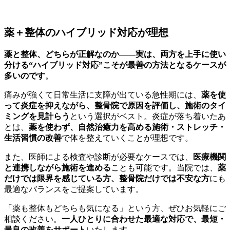
薬＋整体のハイブリッド対応が理想
薬と整体、どちらが正解なのか――実は、両方を上手に使い
分ける“ハイブリッド対応”こそが最善の方法となるケースが
多いのです
。
痛みが強くて日常生活に支障が出ている急性期には、
薬を使
って炎症を抑えながら、整骨院で原因を評価し、施術のタイ
ミングを見計らう
という選択がベスト。炎症が落ち着いたあ
とは、
薬を使わず、自然治癒力を高める施術・ストレッチ・
生活習慣の改善
で体を整えていくことが理想です。
また、医師による検査や診断が必要なケースでは、
医療機関
と連携しながら施術を進める
ことも可能です。当院では、
薬
だけでは限界を感じている方、整骨院だけでは不安な方
にも
最適なバランスをご提案しています。
「薬も整体もどちらも気になる」という方、ぜひお気軽にご
相談ください。
一人ひとりに合わせた最適な対応で、最短・
最良の改善をサポート
いたします。