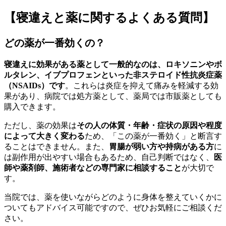
【寝違えと薬に関するよくある質問】
どの薬が一番効くの？
寝違えに効果がある薬として一般的なのは、ロキソニンやボ
ルタレン、イブプロフェンといった非ステロイド性抗炎症薬
（NSAIDs）です
。これらは炎症を抑えて痛みを軽減する効
果があり、病院では処方薬として、薬局では市販薬としても
購入できます。
ただし、薬の効果は
その人の体質・年齢・症状の原因や程度
によって大きく変わる
ため、「この薬が一番効く」と断言す
ることはできません。また、
胃腸が弱い方や持病がある方
に
は副作用が出やすい場合もあるため、自己判断ではなく、
医
師や薬剤師、施術者などの専門家に相談すること
が大切で
す。
当院では、薬を使いながらどのように身体を整えていくかに
ついてもアドバイス可能ですので、ぜひお気軽にご相談くだ
さい。