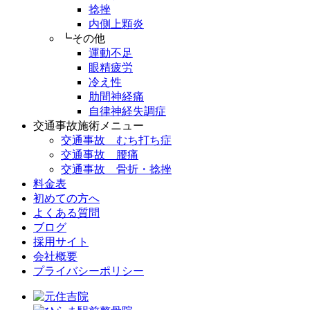
捻挫
内側上顆炎
┗その他
運動不足
眼精疲労
冷え性
肋間神経痛
自律神経失調症
交通事故施術メニュー
交通事故 むち打ち症
交通事故 腰痛
交通事故 骨折・捻挫
料金表
初めての方へ
よくある質問
ブログ
採用サイト
会社概要
プライバシーポリシー