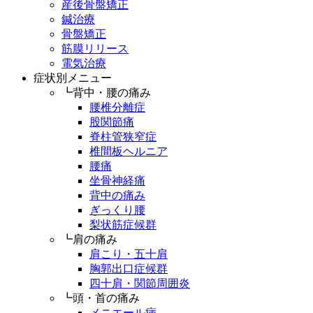
産後骨盤矯正
鍼治療
骨盤矯正
筋膜リリース
電気治療
症状別メニュー
┗背中・腰の痛み
腰椎分離症
股関節痛
脊柱管狭窄症
椎間板ヘルニア
腰痛
坐骨神経痛
背中の痛み
ぎっくり腰
梨状筋症候群
┗肩の痛み
肩こり・五十肩
胸郭出口症候群
四十肩・関節周囲炎
┗頭・首の痛み
メニエール病