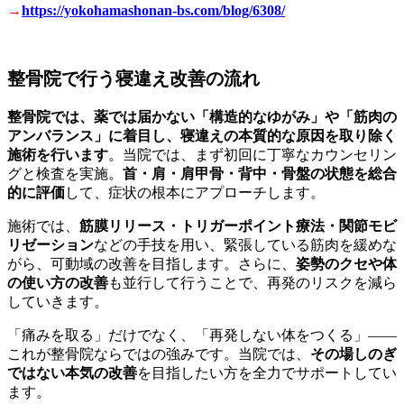
→
https://yokohamashonan-bs.com/blog/6308/
整骨院で行う寝違え改善の流れ
整骨院では、薬では届かない「構造的なゆがみ」や「筋肉の
アンバランス」に着目し、寝違えの本質的な原因を取り除く
施術を行います
。当院では、まず初回に丁寧なカウンセリン
グと検査を実施。
首・肩・肩甲骨・背中・骨盤の状態を総合
的に評価
して、症状の根本にアプローチします。
施術では、
筋膜リリース・トリガーポイント療法・関節モビ
リゼーション
などの手技を用い、緊張している筋肉を緩めな
がら、可動域の改善を目指します。さらに、
姿勢のクセや体
の使い方の改善
も並行して行うことで、再発のリスクを減ら
していきます。
「痛みを取る」だけでなく、「再発しない体をつくる」――
これが整骨院ならではの強みです。当院では、
その場しのぎ
ではない本気の改善
を目指したい方を全力でサポートしてい
ます。