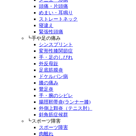
頭痛・片頭痛
めまい・耳鳴り
ストレートネック
寝違え
緊張性頭痛
┗手や足の痛み
シンスプリント
変形性膝関節症
手・足のしびれ
外反母趾
足底筋膜炎
ドケルバン病
膝の痛み
鵞足炎
手・腕のシビレ
腸脛靭帯炎(ランナー膝)
外側上顆炎（テニス肘）
斜角筋症候群
┗スポーツ障害
スポーツ障害
肉離れ