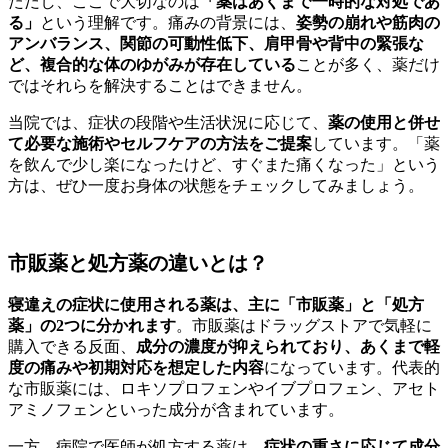
ただし、ここで大切なのは
「薬はあくまで一時的な対処であ
る」
という理解です。痛みの背景には、
姿勢の崩れや筋肉の
アンバランス、関節の可動性低下、肩甲骨や背中の緊張な
ど、複合的な体のゆがみが存在している
ことが多く、薬だけ
ではそれらを解決することはできません。
当院では、症状の段階や生活状況に応じて、
薬の使用と併せ
て必要な施術やセルフケアの方法をご提案
しています。「薬
を飲んで少し楽になったけど、すぐまた痛くなった」という
方は、ぜひ一度お身体の状態をチェックしてみましょう。
市販薬と処方薬の違いとは？
寝違えの症状に使用される薬は、主に「市販薬」と「処方
薬」の2つに分かれます
。市販薬はドラッグストアで気軽に
購入できる反面、
成分の濃度が抑えられており、あくまで軽
度の痛みや初期対応を想定した内容
になっています。代表的
な市販薬には、ロキソプロフェンやイブプロフェン、アセト
アミノフェンといった成分が含まれています。
一方、病院で医師が処方する薬は、
症状の重さに応じて成分