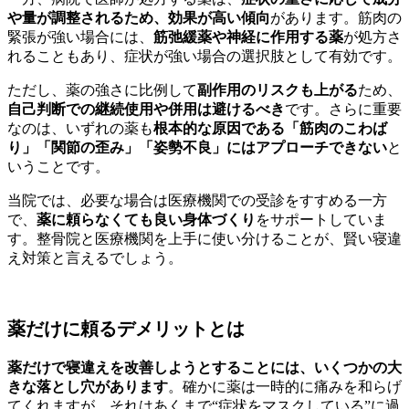
や量が調整されるため、効果が高い傾向
があります。筋肉の
緊張が強い場合には、
筋弛緩薬や神経に作用する薬
が処方さ
れることもあり、症状が強い場合の選択肢として有効です。
ただし、薬の強さに比例して
副作用のリスクも上がる
ため、
自己判断での継続使用や併用は避けるべき
です。さらに重要
なのは、いずれの薬も
根本的な原因である「筋肉のこわば
り」「関節の歪み」「姿勢不良」にはアプローチできない
と
いうことです。
当院では、必要な場合は医療機関での受診をすすめる一方
で、
薬に頼らなくても良い身体づくり
をサポートしていま
す。整骨院と医療機関を上手に使い分けることが、賢い寝違
え対策と言えるでしょう。
薬だけに頼るデメリットとは
薬だけで寝違えを改善しようとすることには、いくつかの大
きな落とし穴があります
。確かに薬は一時的に痛みを和らげ
てくれますが、それはあくまで“症状をマスクしている”に過