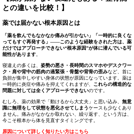
との違いを比較！】
薬では届かない根本原因とは
「薬を飲んでもなかなか痛みが引かない」「一時的に良くな
ってもすぐ再発する」――このような経験をされた方は、薬
だけではアプローチできない“根本原因”が体に潜んでいる可
能性があります
。
寝違えの多くは、
姿勢の悪さ・長時間のスマホやデスクワー
ク・肩や背中の筋肉の過緊張・骨盤や背骨の歪み
など、首に
負担が集中しやすい身体の状態が原因になっています。薬は
一時的に炎症や痛みを抑えてくれますが、
これらの構造的な
問題に対しては全くアプローチできない
のです。
むしろ、薬の効果で「動けるから大丈夫」と思い込み、
無意
識に無理をして状態を悪化させてしまう
ケースも少なくあり
ません。痛みがなかなか取れない、繰り返す、という方は、
今こそ根本から体を見直すタイミングです。
原因について詳しく知りたい方はこちら