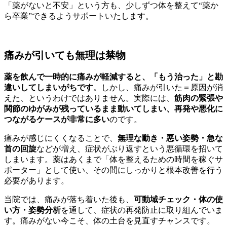
「薬がないと不安」という方も、少しずつ体を整えて“薬か
ら卒業”できるようサポートいたします。
痛みが引いても無理は禁物
薬を飲んで一時的に痛みが軽減すると、「もう治った」と勘
違いしてしまいがちです
。しかし、痛みが引いた＝原因が消
えた、というわけではありません。実際には、
筋肉の緊張や
関節のゆがみが残っているまま動いてしまい、再発や悪化に
つながるケースが非常に多い
のです。
痛みが感じにくくなることで、
無理な動き・悪い姿勢・急な
首の回旋
などが増え、症状がぶり返すという悪循環を招いて
しまいます。薬はあくまで「体を整えるための時間を稼ぐサ
ポーター」として使い、その間にしっかりと根本改善を行う
必要があります。
当院では、痛みが落ち着いた後も、
可動域チェック・体の使
い方・姿勢分析
を通して、症状の再発防止に取り組んでいま
す。痛みがない今こそ、体の土台を見直すチャンスです。