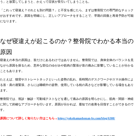
う」と放置してしまうと、かえって症状が長引いてしまうことも。
「これって寝違え？それとも別の問題？」と不安を感じたら、まずは整骨院での専門的なチェック
がおすすめ
です。原因を明確にし、正しいアプローチをすることで、早期の回復と再発予防が可能
になります。
なぜ寝違えが起こるのか？整骨院でわかる本当の
原因
寝違えの本当の原因は、首だけにあるわけではありません
。整骨院では、身体全体のバランスを見
ながら原因を探るため、意外な部位のゆがみや筋肉の緊張が首の痛みに影響していることが分かる
こともあります。
たとえば、
猫背やストレートネックといった姿勢の乱れ
、長時間のデスクワークやスマホ操作によ
る
首・肩の過緊張
、さらには睡眠中の姿勢、使用している枕の高さなどが影響している場合もあり
ます。
整骨院では、
視診・触診・可動域テストなどを通して痛みの原因を明らかにし、筋肉・関節・神経
に対して的確なアプローチ
を行います。原因が分かれば、最短での改善を目指すことができるので
す。
原因について詳しく知りたい方はこちら→
https://yokohamashonan-bs.com/blog/6308/