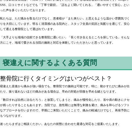
SNS、口コミサイトなどでも「丁寧で親切」「話をよく聞いてくれる」「通いやすくて安心」とい
った声を多くいただいております。
私たちは、
ただ痛みを取るだけでなく、患者様が「また来たい」と思えるような温かい雰囲気づく
り
を大切にしています。明るく清潔感のある院内と、スタッフ全員の笑顔と気配りを通じて、
安心
して通える整骨院
として選ばれています。
「大手よりも地域の信頼できる整骨院に通いたい」「長く付き合えるところを探している」そんな
方にこそ、
地域で愛される当院の施術と対応を体験していただきたい
と思っています。
寝違えに関するよくある質問
整骨院に行くタイミングはいつがベスト？
寝違えた直後から痛みが強い場合でも、整骨院での施術は可能です
。特に、動かすたびに痛みが出
たり、振り返れないほどの痛みがある場合は、
早めの対処が回復を早める鍵となります
。
「数日すれば自然に治るだろう」と放置してしまうと、痛みが慢性化したり、首や肩の動きにクセ
が残ったりすることもあります。当院では、
急性期には無理な刺激を避け、痛みを和らげるソフト
なアプローチ
を行いますので、早期にご来院いただくことで、痛みの軽減だけでなく、再発予防に
もつながります。
迷ったらまずはご相談ください。
あなたの状態に合わせた最適な対応をご提案
いたします。