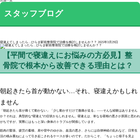
店舗一覧
スタッフブログ
寝違えてしまったら…ひらま駅前整骨院で治療を検討しませんか？？
2025年3月29日
【平間で寝違えにお悩みの方必見】整
骨院で根本から改善できる理由とは？
朝起きたら首が動かない…それ、寝違えかもしれ
ません
「朝起きたら首が痛くて動かない」「少し動かすだけで激痛が走る」――そんな経験はありません
か？それは、典型的な“寝違え”の症状かもしれません
。寝違えは、単なる寝相の悪さが原因と思われ
がちですが、実際にはもっと深い身体のトラブルが関係しています。
筋肉の緊張、疲労の蓄積、肩や背中のゆがみ、血流の悪さ、さらには自律神経の乱れなど、
日常生
活の積み重ねによって引き起こされるケースが多い
のです。だからこそ、「ちょっと様子を見よ