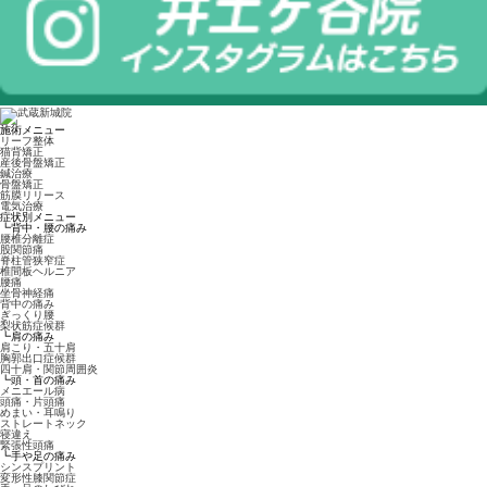
施術メニュー
リーフ整体
猫背矯正
産後骨盤矯正
鍼治療
骨盤矯正
筋膜リリース
電気治療
症状別メニュー
┗背中・腰の痛み
腰椎分離症
股関節痛
脊柱管狭窄症
椎間板ヘルニア
腰痛
坐骨神経痛
背中の痛み
ぎっくり腰
梨状筋症候群
┗肩の痛み
肩こり・五十肩
胸郭出口症候群
四十肩・関節周囲炎
┗頭・首の痛み
メニエール病
頭痛・片頭痛
めまい・耳鳴り
ストレートネック
寝違え
緊張性頭痛
┗手や足の痛み
シンスプリント
変形性膝関節症