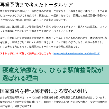
再発予防まで考えたトータルケア
整骨院での施術の強みは「一時的な痛みの改善」だけでなく、「再発させない体づくり」まで考慮
したトータルケアができる点です
。寝違えは、一度良くなっても、原因となる生活習慣や姿勢のク
セが変わらなければ、繰り返し起こることが非常に多いです。
当院では、施術後に
正しい姿勢の取り方や日常で気をつけるポイント、寝具や枕の見直し、ストレ
ッチや体操などのセルフケア方法
まで丁寧にアドバイスいたします。
また、必要に応じて
姿勢矯正や骨盤調整、体幹トレーニングなども組み合わせて、体全体の使い方
を改善
し、寝違えが起こりにくい身体に導きます。「その場しのぎではなく、根本から良くした
い」と考える方にとって、整骨院でのトータルケアは非常に効果的です。
ストレッチについて詳しく知りたい方はこちら→
https://yokohamashonan-bs.com/blog/6318/
寝違え治療なら、ひらま駅前整骨院が
選ばれる理由
国家資格を持つ施術者による安心の対応
ひらま駅前整骨院では、すべての施術を国家資格を持つ経験豊富な柔道整復師が担当しています
。
寝違えのような急性の症状に対しても、
解剖学・生理学に基づいた正確な判断と、安全で効果的な
手技
を用いた施術が可能です。