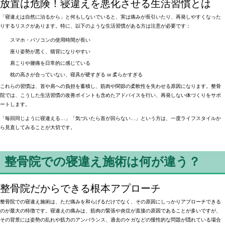
放置は危険！寝違えを悪化させる生活習慣とは
「寝違えは自然に治るから」と何もしないでいると、実は痛みが長引いたり、再発しやすくなった
りするリスクがあります
。特に、以下のような生活習慣がある方は注意が必要です：
スマホ・パソコンの使用時間が長い
座り姿勢が悪く、猫背になりやすい
肩こりや腰痛を日常的に感じている
枕の高さが合っていない、寝具が硬すぎる or 柔らかすぎる
これらの習慣は、首や肩への負担を蓄積し、筋肉や関節の柔軟性を失わせる原因になります。整骨
院では、
こうした生活習慣の改善ポイントも含めたアドバイス
を行い、再発しない体づくりをサポ
ートします。
「毎回同じように寝違える…」「気づいたら首が回らない…」という方は、一度ライフスタイルか
ら見直してみることが大切です。
整骨院での寝違え施術は何が違う？
整骨院だからできる根本アプローチ
整骨院での寝違え施術は、ただ痛みを和らげるだけでなく、その原因にしっかりアプローチできる
のが最大の特徴です
。寝違えの痛みは、筋肉の緊張や炎症が直接の原因であることが多いですが、
その背景には
姿勢の乱れや筋力のアンバランス、過去のケガなどの慢性的な問題
が隠れている場合