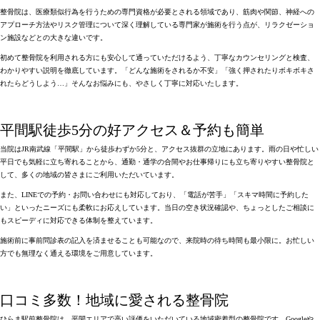
整骨院は、医療類似行為を行うための専門資格が必要とされる領域であり、
筋肉や関節、神経への
アプローチ方法やリスク管理について深く理解している専門家が施術
を行う点が、リラクゼーショ
ン施設などとの大きな違いです。
初めて整骨院を利用される方にも安心して通っていただけるよう、
丁寧なカウンセリングと検査、
わかりやすい説明を徹底
しています。「どんな施術をされるか不安」「強く押されたりボキボキさ
れたらどうしよう…」そんなお悩みにも、やさしく丁寧に対応いたします。
平間駅徒歩5分の好アクセス＆予約も簡単
当院はJR南武線「平間駅」から徒歩わずか5分と、アクセス抜群の立地にあります
。雨の日や忙しい
平日でも気軽に立ち寄れることから、
通勤・通学の合間やお仕事帰りにも立ち寄りやすい整骨院
と
して、多くの地域の皆さまにご利用いただいています。
また、
LINEでの予約・お問い合わせにも対応
しており、「電話が苦手」「スキマ時間に予約した
い」といったニーズにも柔軟にお応えしています。
当日の空き状況確認や、ちょっとしたご相談に
もスピーディに対応
できる体制を整えています。
施術前に事前問診表の記入を済ませることも可能なので、来院時の待ち時間も最小限に。
お忙しい
方でも無理なく通える環境
をご用意しています。
口コミ多数！地域に愛される整骨院
ひらま駅前整骨院は、平間エリアで高い評価をいただいている地域密着型の整骨院です
。Googleや