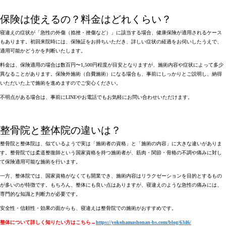
保険は使えるの？料金はどれくらい？
寝違えの症状が「急性の外傷（捻挫・挫傷など）」に該当する場合、健康保険が適用されるケース
もあります
。初回来院時には、保険証をお持ちいただき、詳しい症状の経過をお伺いしたうえで、
適用可能かどうかを判断
いたします。
料金は、
保険適用の場合は数百円〜1,500円程度
が目安となりますが、施術内容や症状によって多少
異なることがあります。保険外施術（自費施術）になる場合も、
事前にしっかりとご説明し、納得
いただいた上で施術を進めます
のでご安心ください。
不明点がある場合は、事前にLINEやお電話でもお気軽にお問い合わせいただけます。
整骨院と整体院の違いは？
整骨院と整体院は、似ているようで実は「施術者の資格」と「施術の内容」に大きな違いがありま
す
。整骨院では
柔道整復師という国家資格を持つ施術者
が、
筋肉・関節・骨格の不調や痛みに対し
て保険適用可能な施術
を行います。
一方、整体院では、
国家資格がなくても開業でき、施術内容はリラクゼーションを目的とするもの
が多い
のが特徴です。もちろん、整体にも良い点はありますが、
寝違えのような急性の痛みには、
専門的な知識と判断力が必要
です。
安全性・信頼性・効果の面からも、寝違えは整骨院での施術がおすすめ
です。
整体について詳しく知りたい方はこちら→
https://yokohamashonan-bs.com/blog/6346/