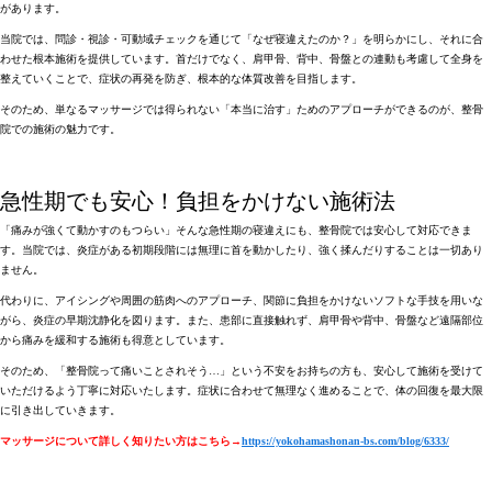
があります。
当院では、
問診・視診・可動域チェックを通じて「なぜ寝違えたのか？」を明らかにし、それに合
わせた根本施術を提供
しています。首だけでなく、
肩甲骨、背中、骨盤との連動も考慮
して全身を
整えていくことで、症状の再発を防ぎ、根本的な体質改善を目指します。
そのため、単なるマッサージでは得られない「本当に治す」ためのアプローチができるのが、整骨
院での施術の魅力です。
急性期でも安心！負担をかけない施術法
「痛みが強くて動かすのもつらい」そんな急性期の寝違えにも、整骨院では安心して対応できま
す
。当院では、
炎症がある初期段階には無理に首を動かしたり、強く揉んだりすることは一切あり
ません
。
代わりに、
アイシングや周囲の筋肉へのアプローチ、関節に負担をかけないソフトな手技
を用いな
がら、炎症の早期沈静化を図ります。また、患部に直接触れず、
肩甲骨や背中、骨盤など遠隔部位
から痛みを緩和する施術
も得意としています。
そのため、「整骨院って痛いことされそう…」という不安をお持ちの方も、
安心して施術を受けて
いただけるよう丁寧に対応
いたします。症状に合わせて無理なく進めることで、体の回復を最大限
に引き出していきます。
マッサージについて詳しく知りたい方はこちら→
https://yokohamashonan-bs.com/blog/6333/