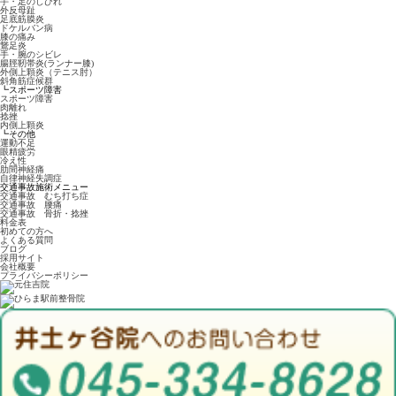
手・足のしびれ
外反母趾
足底筋膜炎
ドケルバン病
膝の痛み
鵞足炎
手・腕のシビレ
腸脛靭帯炎(ランナー膝)
外側上顆炎（テニス肘）
斜角筋症候群
┗スポーツ障害
スポーツ障害
肉離れ
捻挫
内側上顆炎
┗その他
運動不足
眼精疲労
冷え性
肋間神経痛
自律神経失調症
交通事故施術メニュー
交通事故 むち打ち症
交通事故 腰痛
交通事故 骨折・捻挫
料金表
初めての方へ
よくある質問
ブログ
採用サイト
会社概要
プライバシーポリシー