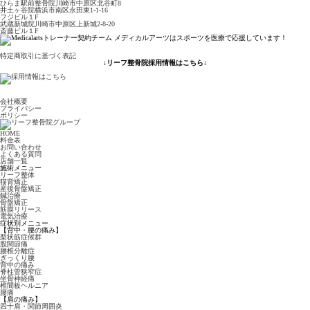
ひらま駅前整骨院
川崎市中原区北谷町8
井土ヶ谷院
横浜市南区永田東1-1-16
フジビル１F
武蔵新城院
川崎市中原区上新城2-8-20
斎藤ビル１F
特定商取引に基づく表記
↓リーフ整骨院採用情報はこちら↓
会社概要
プライバシー
ポリシー
HOME
料金表
お問い合わせ
よくある質問
店舗一覧
施術メニュー
リーフ整体
猫背矯正
産後骨盤矯正
鍼治療
骨盤矯正
筋膜リリース
電気治療
症状別メニュー
【背中・腰の痛み】
梨状筋症候群
股関節痛
腰椎分離症
ぎっくり腰
背中の痛み
脊柱管狭窄症
坐骨神経痛
椎間板ヘルニア
腰痛
【肩の痛み】
四十肩・関節周囲炎