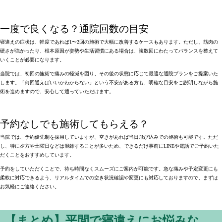
一度で良くなる？通院回数の目安
寝違えの症状は、軽度であれば1〜2回の施術で大幅に改善するケースもあります
。ただし、筋肉の
硬さが強かったり、根本原因が姿勢や生活習慣にある場合は、
複数回にわたってバランスを整えて
いくことが必要
になります。
当院では、初回の施術で痛みの軽減を図り、
その後の状態に応じて最適な通院プランをご提案
いた
します。「何回通えばいいかわからない」という不安がある方も、
明確な目安をご説明しながら施
術を進めます
ので、安心して通っていただけます。
予約なしでも施術してもらえる？
当院では、予約優先制を採用していますが、空きがあれば当日飛び込みでの施術も可能です
。ただ
し、特に夕方や土曜日などは混雑することが多いため、
できるだけ事前にLINEや電話でご予約いた
だくことをおすすめ
しています。
予約をしていただくことで、
待ち時間なくスムーズにご案内が可能
です。急な痛みや予定変更にも
柔軟に対応できるよう、
リアルタイムでの空き状況確認や変更にも対応
しておりますので、まずは
お気軽にご連絡ください。
【まとめ】平間で寝違えにお悩みな