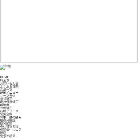
HOME
料金表
お問い合わせ
よくある質問
店舗一覧
施術メニュー
リーフ整体
猫背矯正
産後骨盤矯正
鍼治療
骨盤矯正
筋膜リリース
電気治療
背中・腰の痛み
腰椎分離症
股関節痛
脊柱管狭窄症
椎間板ヘルニア
腰痛
坐骨神経痛