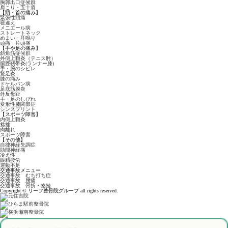
胸郭出口症候群
肩こり・五十肩
【頭・首の痛み】
緊張性頭痛
寝違え
メニエール病
ストレートネック
めまい・耳鳴り
頭痛・片頭痛
【手や足の痛み】
斜角筋症候群
外側上顆炎（テニス肘）
腸脛靭帯炎(ランナー膝)
手・腕のシビレ
鵞足炎
膝の痛み
ドケルバン病
足底筋膜炎
外反母趾
手・足のしびれ
変形性膝関節症
シンスプリント
【スポーツ障害】
内側上顆炎
捻挫
肉離れ
スポーツ障害
【その他】
自律神経失調症
肋間神経痛
冷え性
眼精疲労
運動不足
交通事故メニュー
交通事故 むち打ち症
交通事故 腰痛
交通事故 骨折・捻挫
Copyright © リーフ整骨院グループ all rights reserved.