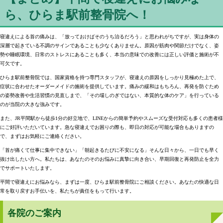
ら、ひらま駅前整骨院へ！
寝違えによる首の痛みは、「放っておけばそのうち治るだろう」と思われがちですが、実は身体の
深層で起きている不調のサインであることも少なくありません
。原因が筋肉や関節だけでなく、姿
勢や睡眠環境、日常のストレスにあることも多く、
本当の意味での改善には正しい評価と施術が不
可欠です
。
ひらま駅前整骨院では、国家資格を持つ専門スタッフが、寝違えの原因をしっかり見極めた上で、
症状に合わせたオーダーメイドの施術を提供しています
。痛みの緩和はもちろん、再発を防ぐため
の姿勢改善や生活習慣の見直しまで、
「その場しのぎではない、本質的な体のケア」
を行っている
のが当院の大きな強みです。
また、JR平間駅から徒歩1分の好立地で、
LINEからの簡単予約やスムーズな受付対応
も多くの患者様
にご好評いただいています。急な寝違えでお困りの際も、
即日の対応が可能な場合もありますの
で、まずはお気軽にご連絡ください
。
「首が痛くて仕事に集中できない」「朝起きるたびに不安になる」そんな日々から、一日でも早く
抜け出したい方へ。私たちは、あなたのそのお悩みに真摯に向き合い、早期回復と再発防止を全力
でサポートいたします
。
平間で寝違えにお悩みなら、まずは一度、ひらま駅前整骨院にご相談ください。あなたの快適な日
常を取り戻すお手伝いを、私たちが責任をもって行います
。
各院のご案内