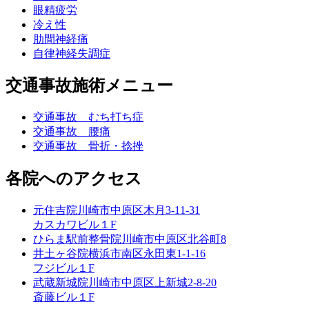
眼精疲労
冷え性
肋間神経痛
自律神経失調症
交通事故施術メニュー
交通事故 むち打ち症
交通事故 腰痛
交通事故 骨折・捻挫
各院へのアクセス
元住吉院
川崎市中原区木月3-11-31
カスカワビル１F
ひらま駅前整骨院
川崎市中原区北谷町8
井土ヶ谷院
横浜市南区永田東1-1-16
フジビル１F
武蔵新城院
川崎市中原区上新城2-8-20
斎藤ビル１F