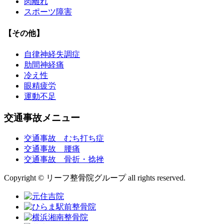
肉離れ
スポーツ障害
【その他】
自律神経失調症
肋間神経痛
冷え性
眼精疲労
運動不足
交通事故メニュー
交通事故 むち打ち症
交通事故 腰痛
交通事故 骨折・捻挫
Copyright © リーフ整骨院グループ all rights reserved.