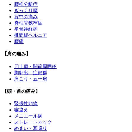
腰椎分離症
ぎっくり腰
背中の痛み
脊柱管狭窄症
坐骨神経痛
椎間板ヘルニア
腰痛
【肩の痛み】
四十肩・関節周囲炎
胸郭出口症候群
肩こり・五十肩
【頭・首の痛み】
緊張性頭痛
寝違え
メニエール病
ストレートネック
めまい・耳鳴り