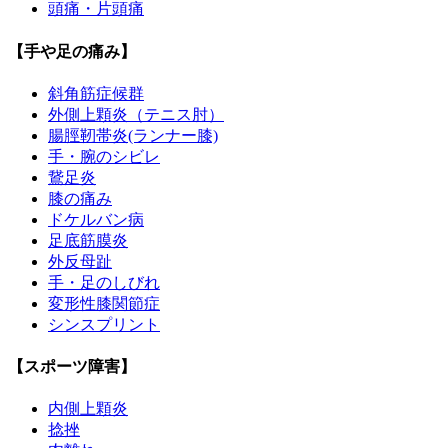
頭痛・片頭痛
【手や足の痛み】
斜角筋症候群
外側上顆炎（テニス肘）
腸脛靭帯炎(ランナー膝)
手・腕のシビレ
鵞足炎
膝の痛み
ドケルバン病
足底筋膜炎
外反母趾
手・足のしびれ
変形性膝関節症
シンスプリント
【スポーツ障害】
内側上顆炎
捻挫