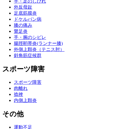
手・足のしびれ
外反母趾
足底筋膜炎
ドケルバン病
膝の痛み
鵞足炎
手・腕のシビレ
腸脛靭帯炎(ランナー膝)
外側上顆炎（テニス肘）
斜角筋症候群
スポーツ障害
スポーツ障害
肉離れ
捻挫
内側上顆炎
その他
運動不足