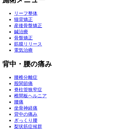
リーフ整体
猫背矯正
産後骨盤矯正
鍼治療
骨盤矯正
筋膜リリース
電気治療
背中・腰の痛み
腰椎分離症
股関節痛
脊柱管狭窄症
椎間板ヘルニア
腰痛
坐骨神経痛
背中の痛み
ぎっくり腰
梨状筋症候群