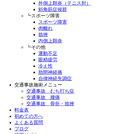
外側上顆炎（テニス肘）
斜角筋症候群
┗スポーツ障害
スポーツ障害
肉離れ
捻挫
内側上顆炎
┗その他
運動不足
眼精疲労
冷え性
肋間神経痛
自律神経失調症
交通事故施術メニュー
交通事故 むち打ち症
交通事故 腰痛
交通事故 骨折・捻挫
料金表
初めての方へ
よくある質問
ブログ