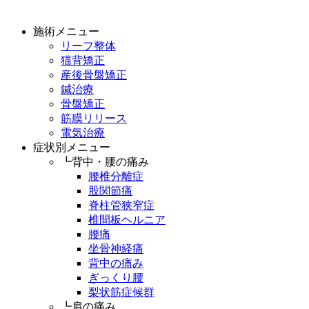
施術メニュー
リーフ整体
猫背矯正
産後骨盤矯正
鍼治療
骨盤矯正
筋膜リリース
電気治療
症状別メニュー
┗背中・腰の痛み
腰椎分離症
股関節痛
脊柱管狭窄症
椎間板ヘルニア
腰痛
坐骨神経痛
背中の痛み
ぎっくり腰
梨状筋症候群
┗肩の痛み