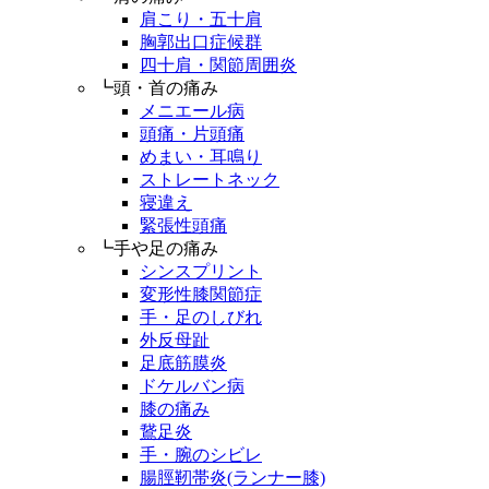
肩こり・五十肩
胸郭出口症候群
四十肩・関節周囲炎
┗頭・首の痛み
メニエール病
頭痛・片頭痛
めまい・耳鳴り
ストレートネック
寝違え
緊張性頭痛
┗手や足の痛み
シンスプリント
変形性膝関節症
手・足のしびれ
外反母趾
足底筋膜炎
ドケルバン病
膝の痛み
鵞足炎
手・腕のシビレ
腸脛靭帯炎(ランナー膝)