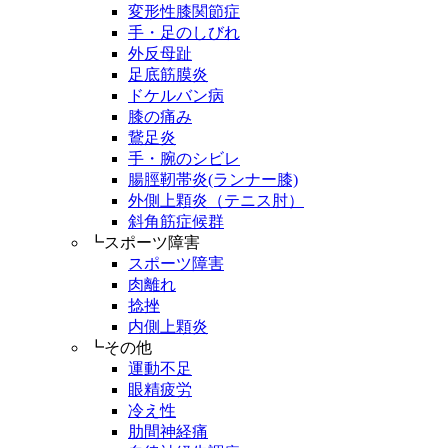
変形性膝関節症
手・足のしびれ
外反母趾
足底筋膜炎
ドケルバン病
膝の痛み
鵞足炎
手・腕のシビレ
腸脛靭帯炎(ランナー膝)
外側上顆炎（テニス肘）
斜角筋症候群
┗スポーツ障害
スポーツ障害
肉離れ
捻挫
内側上顆炎
┗その他
運動不足
眼精疲労
冷え性
肋間神経痛