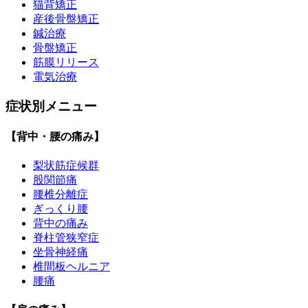
猫背矯正
産後骨盤矯正
鍼治療
骨盤矯正
筋膜リリース
電気治療
症状別メニュー
【背中・腰の痛み】
梨状筋症候群
股関節痛
腰椎分離症
ぎっくり腰
背中の痛み
脊柱管狭窄症
坐骨神経痛
椎間板ヘルニア
腰痛