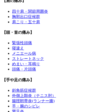
【肩の痛み】
四十肩・関節周囲炎
胸郭出口症候群
肩こり・五十肩
【頭・首の痛み】
緊張性頭痛
寝違え
メニエール病
ストレートネック
めまい・耳鳴り
頭痛・片頭痛
【手や足の痛み】
斜角筋症候群
外側上顆炎（テニス肘）
腸脛靭帯炎(ランナー膝)
手・腕のシビレ
鵞足炎