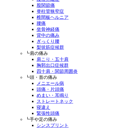
股関節痛
脊柱管狭窄症
椎間板ヘルニア
腰痛
坐骨神経痛
背中の痛み
ぎっくり腰
梨状筋症候群
┗肩の痛み
肩こり・五十肩
胸郭出口症候群
四十肩・関節周囲炎
┗頭・首の痛み
メニエール病
頭痛・片頭痛
めまい・耳鳴り
ストレートネック
寝違え
緊張性頭痛
┗手や足の痛み
シンスプリント