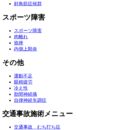
斜角筋症候群
スポーツ障害
スポーツ障害
肉離れ
捻挫
内側上顆炎
その他
運動不足
眼精疲労
冷え性
肋間神経痛
自律神経失調症
交通事故施術メニュー
交通事故 むち打ち症