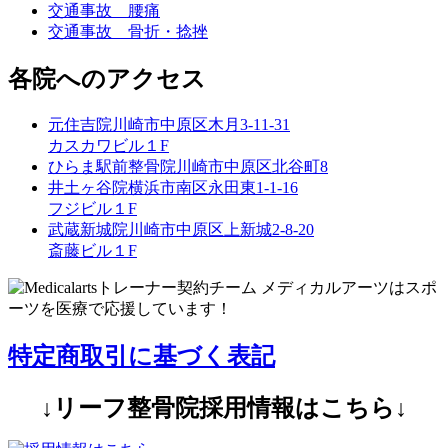
交通事故 腰痛
交通事故 骨折・捻挫
各院へのアクセス
元住吉院
川崎市中原区木月3-11-31
カスカワビル１F
ひらま駅前整骨院
川崎市中原区北谷町8
井土ヶ谷院
横浜市南区永田東1-1-16
フジビル１F
武蔵新城院
川崎市中原区上新城2-8-20
斎藤ビル１F
特定商取引に基づく表記
↓リーフ整骨院採用情報はこちら↓