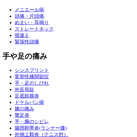
メニエール病
頭痛・片頭痛
めまい・耳鳴り
ストレートネック
寝違え
緊張性頭痛
手や足の痛み
シンスプリント
変形性膝関節症
手・足のしびれ
外反母趾
足底筋膜炎
ドケルバン病
膝の痛み
鵞足炎
手・腕のシビレ
腸脛靭帯炎(ランナー膝)
外側上顆炎（テニス肘）