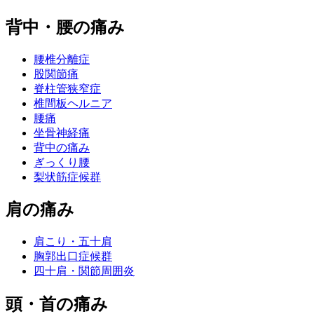
背中・腰の痛み
腰椎分離症
股関節痛
脊柱管狭窄症
椎間板ヘルニア
腰痛
坐骨神経痛
背中の痛み
ぎっくり腰
梨状筋症候群
肩の痛み
肩こり・五十肩
胸郭出口症候群
四十肩・関節周囲炎
頭・首の痛み