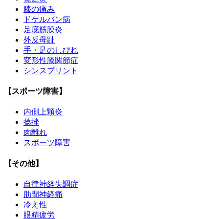
膝の痛み
ドケルバン病
足底筋膜炎
外反母趾
手・足のしびれ
変形性膝関節症
シンスプリント
【スポーツ障害】
内側上顆炎
捻挫
肉離れ
スポーツ障害
【その他】
自律神経失調症
肋間神経痛
冷え性
眼精疲労