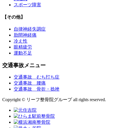
スポーツ障害
【その他】
自律神経失調症
肋間神経痛
冷え性
眼精疲労
運動不足
交通事故メニュー
交通事故 むち打ち症
交通事故 腰痛
交通事故 骨折・捻挫
Copyright © リーフ整骨院グループ all rights reserved.