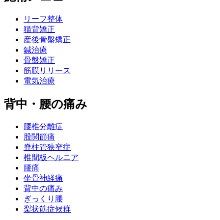
リーフ整体
猫背矯正
産後骨盤矯正
鍼治療
骨盤矯正
筋膜リリース
電気治療
背中・腰の痛み
腰椎分離症
股関節痛
脊柱管狭窄症
椎間板ヘルニア
腰痛
坐骨神経痛
背中の痛み
ぎっくり腰
梨状筋症候群