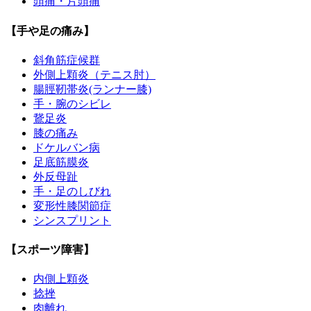
頭痛・片頭痛
【手や足の痛み】
斜角筋症候群
外側上顆炎（テニス肘）
腸脛靭帯炎(ランナー膝)
手・腕のシビレ
鵞足炎
膝の痛み
ドケルバン病
足底筋膜炎
外反母趾
手・足のしびれ
変形性膝関節症
シンスプリント
【スポーツ障害】
内側上顆炎
捻挫
肉離れ