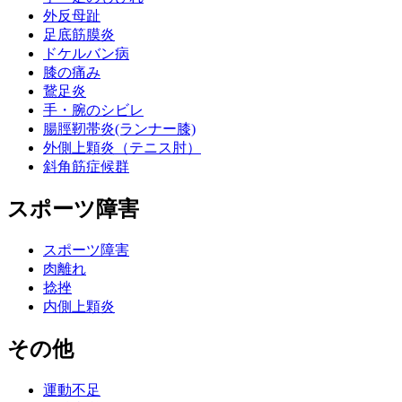
外反母趾
足底筋膜炎
ドケルバン病
膝の痛み
鵞足炎
手・腕のシビレ
腸脛靭帯炎(ランナー膝)
外側上顆炎（テニス肘）
斜角筋症候群
スポーツ障害
スポーツ障害
肉離れ
捻挫
内側上顆炎
その他
運動不足