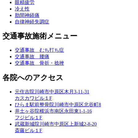
眼精疲労
冷え性
肋間神経痛
自律神経失調症
交通事故施術メニュー
交通事故 むち打ち症
交通事故 腰痛
交通事故 骨折・捻挫
各院へのアクセス
元住吉院
川崎市中原区木月3-11-31
カスカワビル１F
ひらま駅前整骨院
川崎市中原区北谷町8
井土ヶ谷院
横浜市南区永田東1-1-16
フジビル１F
武蔵新城院
川崎市中原区上新城2-8-20
斎藤ビル１F