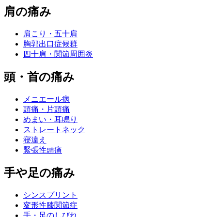
肩の痛み
肩こり・五十肩
胸郭出口症候群
四十肩・関節周囲炎
頭・首の痛み
メニエール病
頭痛・片頭痛
めまい・耳鳴り
ストレートネック
寝違え
緊張性頭痛
手や足の痛み
シンスプリント
変形性膝関節症
手・足のしびれ