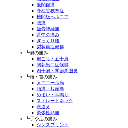
股関節痛
脊柱管狭窄症
椎間板ヘルニア
腰痛
坐骨神経痛
背中の痛み
ぎっくり腰
梨状筋症候群
┗肩の痛み
肩こり・五十肩
胸郭出口症候群
四十肩・関節周囲炎
┗頭・首の痛み
メニエール病
頭痛・片頭痛
めまい・耳鳴り
ストレートネック
寝違え
緊張性頭痛
┗手や足の痛み
シンスプリント