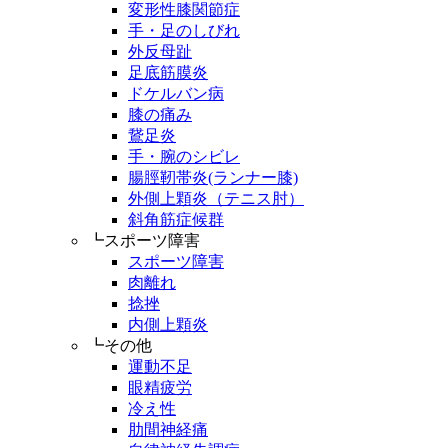
変形性膝関節症
手・足のしびれ
外反母趾
足底筋膜炎
ドケルバン病
膝の痛み
鵞足炎
手・腕のシビレ
腸脛靭帯炎(ランナー膝)
外側上顆炎（テニス肘）
斜角筋症候群
┗スポーツ障害
スポーツ障害
肉離れ
捻挫
内側上顆炎
┗その他
運動不足
眼精疲労
冷え性
肋間神経痛