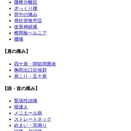
腰椎分離症
ぎっくり腰
背中の痛み
脊柱管狭窄症
坐骨神経痛
椎間板ヘルニア
腰痛
【肩の痛み】
四十肩・関節周囲炎
胸郭出口症候群
肩こり・五十肩
【頭・首の痛み】
緊張性頭痛
寝違え
メニエール病
ストレートネック
めまい・耳鳴り