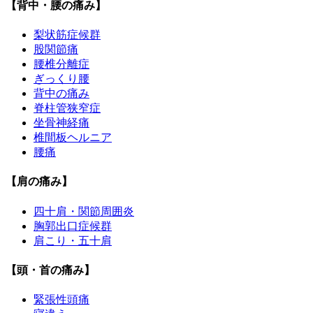
【背中・腰の痛み】
梨状筋症候群
股関節痛
腰椎分離症
ぎっくり腰
背中の痛み
脊柱管狭窄症
坐骨神経痛
椎間板ヘルニア
腰痛
【肩の痛み】
四十肩・関節周囲炎
胸郭出口症候群
肩こり・五十肩
【頭・首の痛み】
緊張性頭痛