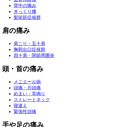
背中の痛み
ぎっくり腰
梨状筋症候群
肩の痛み
肩こり・五十肩
胸郭出口症候群
四十肩・関節周囲炎
頭・首の痛み
メニエール病
頭痛・片頭痛
めまい・耳鳴り
ストレートネック
寝違え
緊張性頭痛
手や足の痛み