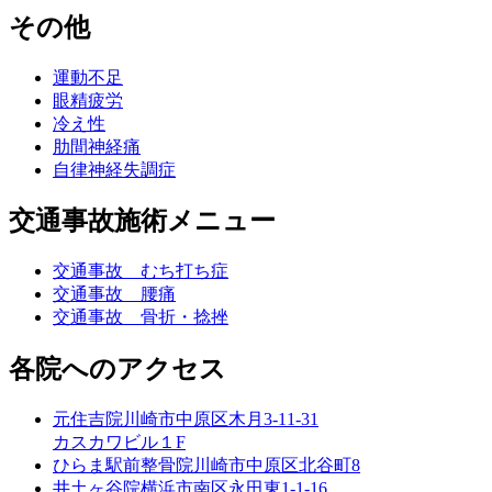
その他
運動不足
眼精疲労
冷え性
肋間神経痛
自律神経失調症
交通事故施術メニュー
交通事故 むち打ち症
交通事故 腰痛
交通事故 骨折・捻挫
各院へのアクセス
元住吉院
川崎市中原区木月3-11-31
カスカワビル１F
ひらま駅前整骨院
川崎市中原区北谷町8
井土ヶ谷院
横浜市南区永田東1-1-16