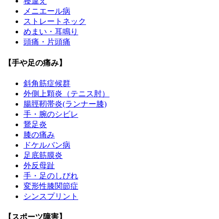
寝違え
メニエール病
ストレートネック
めまい・耳鳴り
頭痛・片頭痛
【手や足の痛み】
斜角筋症候群
外側上顆炎（テニス肘）
腸脛靭帯炎(ランナー膝)
手・腕のシビレ
鵞足炎
膝の痛み
ドケルバン病
足底筋膜炎
外反母趾
手・足のしびれ
変形性膝関節症
シンスプリント
【スポーツ障害】