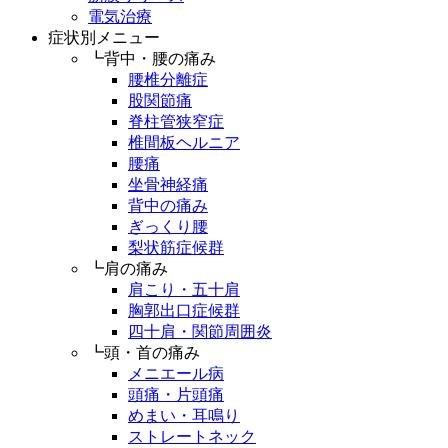
電気治療
症状別メニュー
┗背中・腰の痛み
腰椎分離症
股関節痛
脊柱管狭窄症
椎間板ヘルニア
腰痛
坐骨神経痛
背中の痛み
ぎっくり腰
梨状筋症候群
┗肩の痛み
肩こり・五十肩
胸郭出口症候群
四十肩・関節周囲炎
┗頭・首の痛み
メニエール病
頭痛・片頭痛
めまい・耳鳴り
ストレートネック