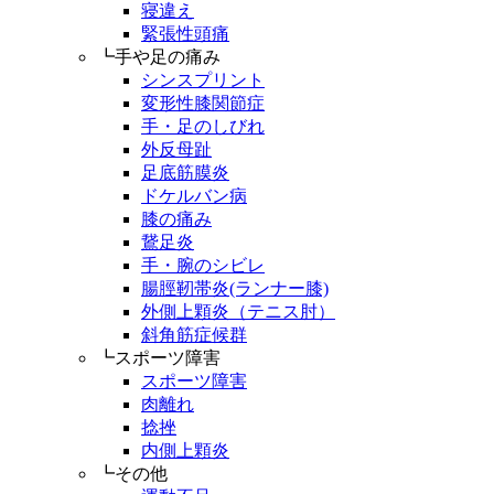
寝違え
緊張性頭痛
┗手や足の痛み
シンスプリント
変形性膝関節症
手・足のしびれ
外反母趾
足底筋膜炎
ドケルバン病
膝の痛み
鵞足炎
手・腕のシビレ
腸脛靭帯炎(ランナー膝)
外側上顆炎（テニス肘）
斜角筋症候群
┗スポーツ障害
スポーツ障害
肉離れ
捻挫
内側上顆炎
┗その他