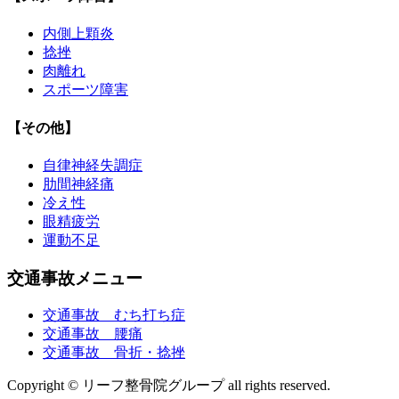
内側上顆炎
捻挫
肉離れ
スポーツ障害
【その他】
自律神経失調症
肋間神経痛
冷え性
眼精疲労
運動不足
交通事故メニュー
交通事故 むち打ち症
交通事故 腰痛
交通事故 骨折・捻挫
Copyright © リーフ整骨院グループ all rights reserved.