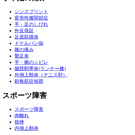
シンスプリント
変形性膝関節症
手・足のしびれ
外反母趾
足底筋膜炎
ドケルバン病
膝の痛み
鵞足炎
手・腕のシビレ
腸脛靭帯炎(ランナー膝)
外側上顆炎（テニス肘）
斜角筋症候群
スポーツ障害
スポーツ障害
肉離れ
捻挫
内側上顆炎