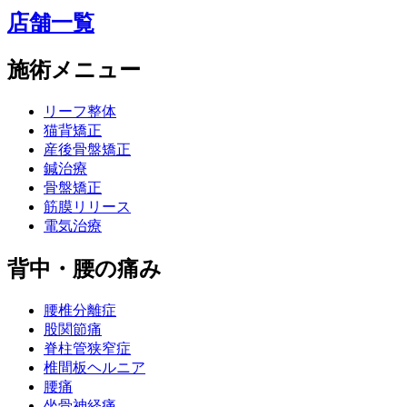
店舗一覧
施術メニュー
リーフ整体
猫背矯正
産後骨盤矯正
鍼治療
骨盤矯正
筋膜リリース
電気治療
背中・腰の痛み
腰椎分離症
股関節痛
脊柱管狭窄症
椎間板ヘルニア
腰痛
坐骨神経痛