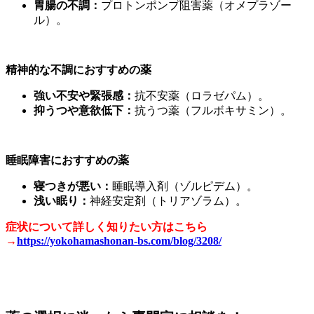
胃腸の不調：
プロトンポンプ阻害薬（オメプラゾー
ル）。
精神的な不調におすすめの薬
強い不安や緊張感：
抗不安薬（ロラゼパム）。
抑うつや意欲低下：
抗うつ薬（フルボキサミン）。
睡眠障害におすすめの薬
寝つきが悪い：
睡眠導入剤（ゾルピデム）。
浅い眠り：
神経安定剤（トリアゾラム）。
症状について詳しく知りたい方はこちら
→
https://yokohamashonan-bs.com/blog/3208/