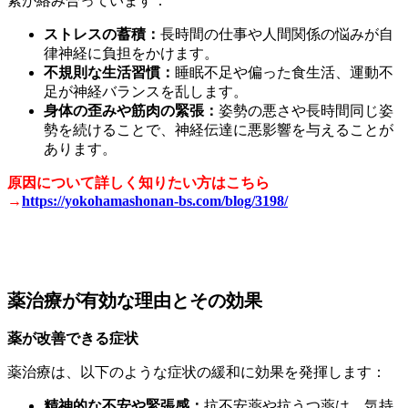
素が絡み合っています：
ストレスの蓄積：
長時間の仕事や人間関係の悩みが自
律神経に負担をかけます。
不規則な生活習慣：
睡眠不足や偏った食生活、運動不
足が神経バランスを乱します。
身体の歪みや筋肉の緊張：
姿勢の悪さや長時間同じ姿
勢を続けることで、神経伝達に悪影響を与えることが
あります。
原因について詳しく知りたい方はこちら
→
https://yokohamashonan-bs.com/blog/3198/
薬治療が有効な理由とその効果
薬が改善できる症状
薬治療は、以下のような症状の緩和に効果を発揮します：
精神的な不安や緊張感：
抗不安薬や抗うつ薬は、気持