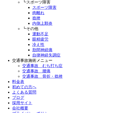
┗スポーツ障害
スポーツ障害
肉離れ
捻挫
内側上顆炎
┗その他
運動不足
眼精疲労
冷え性
肋間神経痛
自律神経失調症
交通事故施術メニュー
交通事故 むち打ち症
交通事故 腰痛
交通事故 骨折・捻挫
料金表
初めての方へ
よくある質問
ブログ
採用サイト
会社概要