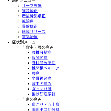
施術メニュー
リーフ整体
猫背矯正
産後骨盤矯正
鍼治療
骨盤矯正
筋膜リリース
電気治療
症状別メニュー
┗背中・腰の痛み
腰椎分離症
股関節痛
脊柱管狭窄症
椎間板ヘルニア
腰痛
坐骨神経痛
背中の痛み
ぎっくり腰
梨状筋症候群
┗肩の痛み
肩こり・五十肩
胸郭出口症候群