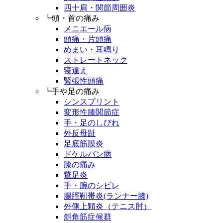
四十肩・関節周囲炎
┗頭・首の痛み
メニエール病
頭痛・片頭痛
めまい・耳鳴り
ストレートネック
寝違え
緊張性頭痛
┗手や足の痛み
シンスプリント
変形性膝関節症
手・足のしびれ
外反母趾
足底筋膜炎
ドケルバン病
膝の痛み
鵞足炎
手・腕のシビレ
腸脛靭帯炎(ランナー膝)
外側上顆炎（テニス肘）
斜角筋症候群