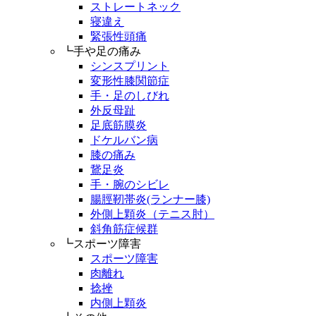
ストレートネック
寝違え
緊張性頭痛
┗手や足の痛み
シンスプリント
変形性膝関節症
手・足のしびれ
外反母趾
足底筋膜炎
ドケルバン病
膝の痛み
鵞足炎
手・腕のシビレ
腸脛靭帯炎(ランナー膝)
外側上顆炎（テニス肘）
斜角筋症候群
┗スポーツ障害
スポーツ障害
肉離れ
捻挫
内側上顆炎