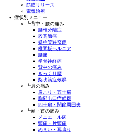
筋膜リリース
電気治療
症状別メニュー
┗背中・腰の痛み
腰椎分離症
股関節痛
脊柱管狭窄症
椎間板ヘルニア
腰痛
坐骨神経痛
背中の痛み
ぎっくり腰
梨状筋症候群
┗肩の痛み
肩こり・五十肩
胸郭出口症候群
四十肩・関節周囲炎
┗頭・首の痛み
メニエール病
頭痛・片頭痛
めまい・耳鳴り