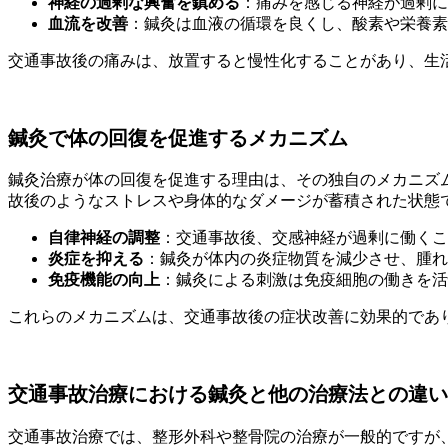
神経の過剰な興奮を鎮める
：痛みを感じる神経が過剰
血流を改善
：鍼灸は血液の循環を良くし、酸素や栄養素
交通事故後の痛みは、放置すると慢性化することがあり、生
鍼灸で体の回復を促進するメカニズム
鍼灸治療が体の回復を促進する理由は、その独自のメカニズ
故後のようなストレスや身体的なダメージが蓄積された状態
自律神経の調整
：交通事故後、交感神経が過剰に働くこ
炎症を抑える
：鍼灸が体内の炎症物質を減少させ、腫れ
免疫機能の向上
：鍼灸による刺激は免疫細胞の働きを活
これらのメカニズムは、交通事故後の症状改善に効果的であ
交通事故治療における鍼灸と他の治療法との違い
交通事故治療では、整形外科や整骨院の治療が一般的ですが