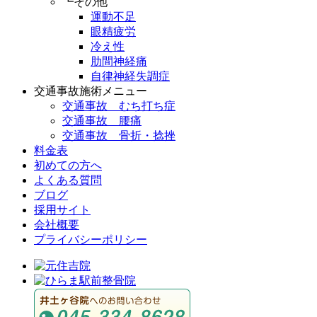
┗その他
運動不足
眼精疲労
冷え性
肋間神経痛
自律神経失調症
交通事故施術メニュー
交通事故 むち打ち症
交通事故 腰痛
交通事故 骨折・捻挫
料金表
初めての方へ
よくある質問
ブログ
採用サイト
会社概要
プライバシーポリシー