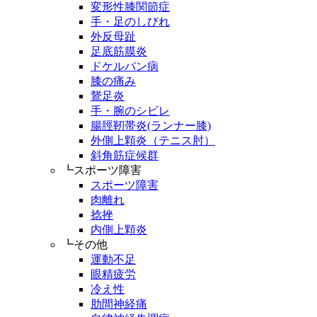
変形性膝関節症
手・足のしびれ
外反母趾
足底筋膜炎
ドケルバン病
膝の痛み
鵞足炎
手・腕のシビレ
腸脛靭帯炎(ランナー膝)
外側上顆炎（テニス肘）
斜角筋症候群
┗スポーツ障害
スポーツ障害
肉離れ
捻挫
内側上顆炎
┗その他
運動不足
眼精疲労
冷え性
肋間神経痛