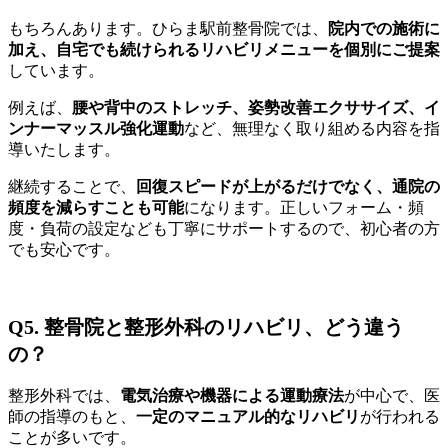
もちろんあります。ひらま駅前整骨院では、
院内での施術に
加え、自宅でも続けられるリハビリメニューを個別にご提案
しています。
例えば、
腰や背中のストレッチ、姿勢改善エクササイズ、イ
ンナーマッスル強化運動
など、無理なく取り組める内容を指
導いたします。
継続することで、
回復スピードが上がるだけでなく、通院の
頻度を減らすことも可能
になります。正しいフォーム・頻
度・負荷の設定なども丁寧にサポートするので、初心者の方
でも安心です。
Q5. 整骨院と整形外科のリハビリ、どう違う
の？
整形外科では、
電気治療や機器による運動療法
が中心で、医
師の指導のもと、
一定のマニュアル的なリハビリ
が行われる
ことが多いです。