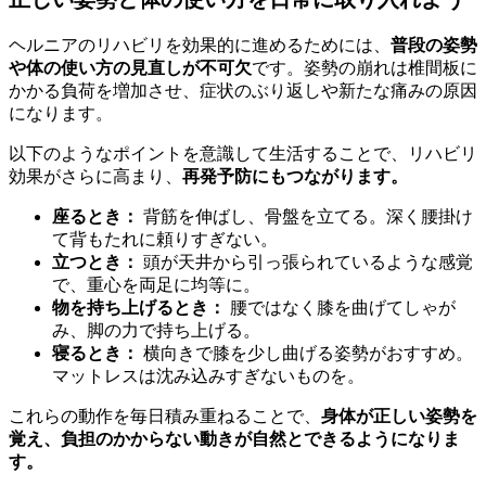
ヘルニアのリハビリを効果的に進めるためには、
普段の姿勢
や体の使い方の見直しが不可欠
です。姿勢の崩れは椎間板に
かかる負荷を増加させ、症状のぶり返しや新たな痛みの原因
になります。
以下のようなポイントを意識して生活することで、リハビリ
効果がさらに高まり、
再発予防にもつながります。
座るとき：
背筋を伸ばし、骨盤を立てる。深く腰掛け
て背もたれに頼りすぎない。
立つとき：
頭が天井から引っ張られているような感覚
で、重心を両足に均等に。
物を持ち上げるとき：
腰ではなく膝を曲げてしゃが
み、脚の力で持ち上げる。
寝るとき：
横向きで膝を少し曲げる姿勢がおすすめ。
マットレスは沈み込みすぎないものを。
これらの動作を毎日積み重ねることで、
身体が正しい姿勢を
覚え、負担のかからない動きが自然とできるようになりま
す。