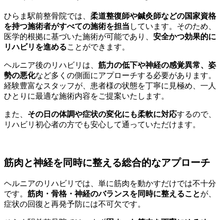
ひらま駅前整骨院では、
柔道整復師や鍼灸師などの国家資格
を持つ施術者がすべての施術を担当
しています。そのため、
医学的根拠に基づいた施術が可能であり、
安全かつ効果的に
リハビリを進める
ことができます。
ヘルニア後のリハビリは、
筋力の低下や神経の感覚異常、姿
勢の悪化
など多くの側面にアプローチする必要があります。
経験豊富なスタッフが、患者様の状態を丁寧に見極め、一人
ひとりに最適な施術内容をご提案いたします。
また、
その日の体調や症状の変化にも柔軟に対応
するので、
リハビリ初心者の方でも安心して通っていただけます。
筋肉と神経を同時に整える総合的なアプローチ
ヘルニアのリハビリでは、単に筋肉を動かすだけでは不十分
です。
筋肉・骨格・神経のバランスを同時に整えること
が、
症状の回復と再発予防には不可欠です。