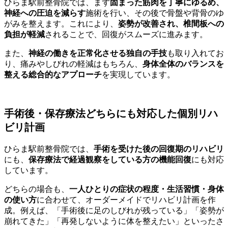
ひらま駅前整骨院では、まず
固まった筋肉を丁寧にゆるめ、
神経への圧迫を減らす
施術を行い、その後で骨盤や背骨のゆ
がみを整えます。これにより、
姿勢が改善され、椎間板への
負担が軽減
されることで、回復がスムーズに進みます。
また、
神経の働きを正常化させる独自の手技
も取り入れてお
り、痛みやしびれの軽減はもちろん、
身体全体のバランスを
整える総合的なアプローチ
を実現しています。
手術後・保存療法どちらにも対応した個別リハ
ビリ計画
ひらま駅前整骨院では、
手術を受けた後の回復期のリハビリ
にも、
保存療法で経過観察をしている方の機能回復
にも対応
しています。
どちらの場合も、
一人ひとりの症状の程度・生活習慣・身体
の使い方
に合わせて、オーダーメイドでリハビリ計画を作
成。例えば、「手術後に足のしびれが残っている」「姿勢が
崩れてきた」「再発しないように体を整えたい」といったさ