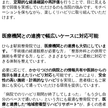
また、
定期的な経過確認や再評価
を行うことで、目に見える
形で回復を実感していただけるのも当院の強みです。モチベ
ーションを保ちながら、楽しくリハビリに取り組んでいただ
けます。
医療機関との連携で幅広いケースに対応可能
ひらま駅前整骨院では、
医療機関との連携も大切にしていま
す。
「手術後の経過観察が必要な方」「整形外科との併用で
施術を希望する方」など、さまざまなケースに柔軟に対応で
きる体制を整えています。
必要に応じて、
かかりつけの病院との情報共有や医師からの
指示を踏まえたリハビリ対応
も可能です。これにより、
安全
性の高い施術・計画的なリハビリ
を実現し、患者様にもご家
族にも安心して通っていただける環境を提供しています。
「病院でのリハビリ期間が終了してしまった」「もう少し自
分のペースで通いたい」という方にも最適な整骨院です。
医
療と連携した“地域密着型リハビリサポート”
が、多くの患者