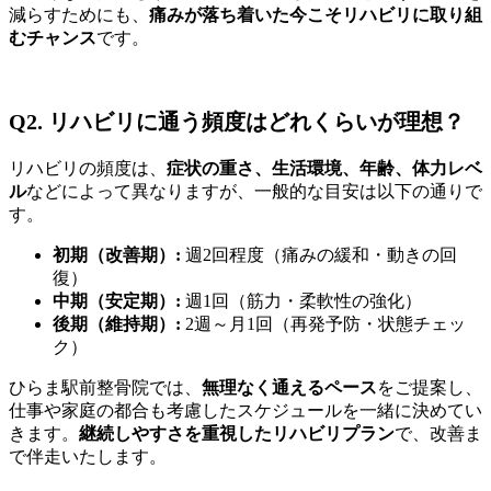
減らすためにも、
痛みが落ち着いた今こそリハビリに取り組
むチャンス
です。
Q2. リハビリに通う頻度はどれくらいが理想？
リハビリの頻度は、
症状の重さ、生活環境、年齢、体力レベ
ル
などによって異なりますが、一般的な目安は以下の通りで
す。
初期（改善期）:
週2回程度（痛みの緩和・動きの回
復）
中期（安定期）:
週1回（筋力・柔軟性の強化）
後期（維持期）:
2週～月1回（再発予防・状態チェッ
ク）
ひらま駅前整骨院では、
無理なく通えるペース
をご提案し、
仕事や家庭の都合も考慮したスケジュールを一緒に決めてい
きます。
継続しやすさを重視したリハビリプラン
で、改善ま
で伴走いたします。