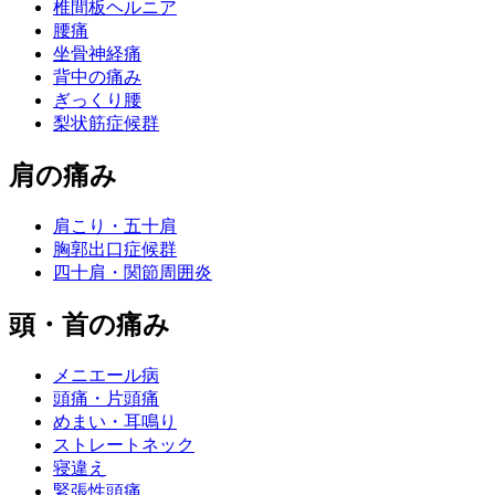
椎間板ヘルニア
腰痛
坐骨神経痛
背中の痛み
ぎっくり腰
梨状筋症候群
肩の痛み
肩こり・五十肩
胸郭出口症候群
四十肩・関節周囲炎
頭・首の痛み
メニエール病
頭痛・片頭痛
めまい・耳鳴り
ストレートネック
寝違え
緊張性頭痛