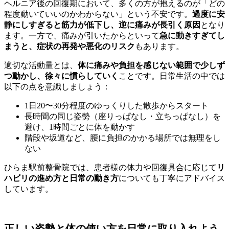
ヘルニア後の回復期において、多くの方が抱えるのが「どの
程度動いていいのかわからない」という不安です。
過度に安
静にしすぎると筋力が低下し、逆に痛みが長引く原因
となり
ます。一方で、痛みが引いたからといって
急に動きすぎてし
まうと、症状の再発や悪化のリスク
もあります。
適切な活動量とは、
体に痛みや負担を感じない範囲で少しず
つ動かし、徐々に慣らしていく
ことです。日常生活の中では
以下の点を意識しましょう：
1日20〜30分程度のゆっくりした散歩からスタート
長時間の同じ姿勢（座りっぱなし・立ちっぱなし）を
避け、1時間ごとに体を動かす
階段や坂道など、腰に負担のかかる場所では無理をし
ない
ひらま駅前整骨院では、患者様の体力や回復具合に応じて
リ
ハビリの進め方と日常の動き方
についても丁寧にアドバイス
しています。
正しい姿勢と体の使い方を日常に取り入れよう