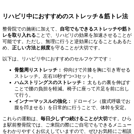
リハビリ中におすすめのストレッチ＆筋トレ法
整骨院での施術に加えて、
自宅でもできるストレッチや筋ト
レを取り入れる
ことで、リハビリの効果を加速させることが
可能です。ただし、無理に行うと逆効果になることもあるた
め、
正しい方法と頻度
を守ることが大切です。
以下は、リハビリ中におすすめのセルフケアです：
骨盤周りストレッチ：
仰向けで片膝を胸に引き寄せる
ストレッチ。左右10秒ずつ×3セット。
ハムストリングスのストレッチ：
太ももの裏を伸ばす
ことで腰の負担を軽減。椅子に座って片足を前に出し
て行う。
インナーマッスルの強化：
ドローイン（腹式呼吸でお
腹を凹ませる）を日常的に行うことで、体幹を安定。
これらの運動は、
毎日少しずつ続けることが大切
です。ひら
ま駅前整骨院では、ご来院の際にご自宅でもできるメニュー
をわかりやすくお伝えしていますので、ぜひお気軽にご相談