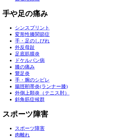
手や足の痛み
シンスプリント
変形性膝関節症
手・足のしびれ
外反母趾
足底筋膜炎
ドケルバン病
膝の痛み
鵞足炎
手・腕のシビレ
腸脛靭帯炎(ランナー膝)
外側上顆炎（テニス肘）
斜角筋症候群
スポーツ障害
スポーツ障害
肉離れ