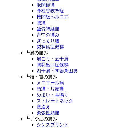
股関節痛
脊柱管狭窄症
椎間板ヘルニア
腰痛
坐骨神経痛
背中の痛み
ぎっくり腰
梨状筋症候群
┗肩の痛み
肩こり・五十肩
胸郭出口症候群
四十肩・関節周囲炎
┗頭・首の痛み
メニエール病
頭痛・片頭痛
めまい・耳鳴り
ストレートネック
寝違え
緊張性頭痛
┗手や足の痛み
シンスプリント