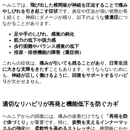
ヘルニアは、
飛び出した椎間板が神経を圧迫することで痛み
やしびれを引き起こす症状
です。炎症や圧迫が強い状態が長
く続くと、神経にダメージが残り、以下のような
後遺症
につ
ながることがあります。
足や手のしびれ、感覚の鈍化
筋力の低下や脱力感
歩行困難やバランス感覚の低下
排尿・排便機能の障害（重症例）
これらの症状は、
痛みが引いても残ることがあり、日常生活
に大きな支障をきたす
こともあります。そうならないために
も、
神経が正しく働けるように、回復をサポートするリハビ
リ
が欠かせません。
適切なリハビリが再発と機能低下を防ぐカギ
ヘルニアからの回復には、痛みの改善だけでなく
「再発を防
ぐ体づくり」
が重要です。特に、
姿勢を支えるインナーマッ
スルの強化
や、
柔軟性を高めるストレッチ
は、椎間板にかか