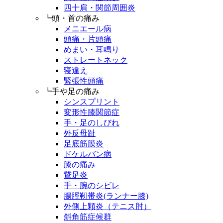
四十肩・関節周囲炎
┗頭・首の痛み
メニエール病
頭痛・片頭痛
めまい・耳鳴り
ストレートネック
寝違え
緊張性頭痛
┗手や足の痛み
シンスプリント
変形性膝関節症
手・足のしびれ
外反母趾
足底筋膜炎
ドケルバン病
膝の痛み
鵞足炎
手・腕のシビレ
腸脛靭帯炎(ランナー膝)
外側上顆炎（テニス肘）
斜角筋症候群