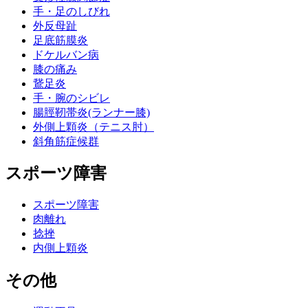
手・足のしびれ
外反母趾
足底筋膜炎
ドケルバン病
膝の痛み
鵞足炎
手・腕のシビレ
腸脛靭帯炎(ランナー膝)
外側上顆炎（テニス肘）
斜角筋症候群
スポーツ障害
スポーツ障害
肉離れ
捻挫
内側上顆炎
その他