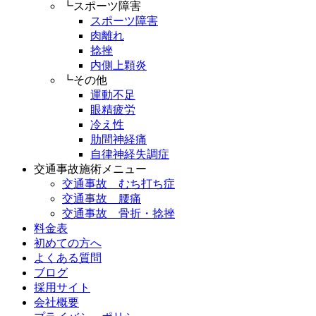
┗スポーツ障害
スポーツ障害
肉離れ
捻挫
内側上顆炎
┗その他
運動不足
眼精疲労
冷え性
肋間神経痛
自律神経失調症
交通事故施術メニュー
交通事故 むち打ち症
交通事故 腰痛
交通事故 骨折・捻挫
料金表
初めての方へ
よくある質問
ブログ
採用サイト
会社概要