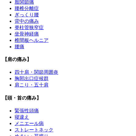
股関節痛
腰椎分離症
ぎっくり腰
背中の痛み
脊柱管狭窄症
坐骨神経痛
椎間板ヘルニア
腰痛
【肩の痛み】
四十肩・関節周囲炎
胸郭出口症候群
肩こり・五十肩
【頭・首の痛み】
緊張性頭痛
寝違え
メニエール病
ストレートネック