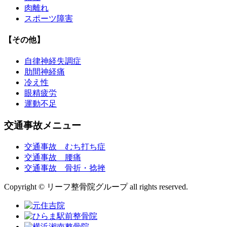
肉離れ
スポーツ障害
【その他】
自律神経失調症
肋間神経痛
冷え性
眼精疲労
運動不足
交通事故メニュー
交通事故 むち打ち症
交通事故 腰痛
交通事故 骨折・捻挫
Copyright © リーフ整骨院グループ all rights reserved.