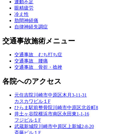
運動不足
眼精疲労
冷え性
肋間神経痛
自律神経失調症
交通事故施術メニュー
交通事故 むち打ち症
交通事故 腰痛
交通事故 骨折・捻挫
各院へのアクセス
元住吉院
川崎市中原区木月3-11-31
カスカワビル１F
ひらま駅前整骨院
川崎市中原区北谷町8
井土ヶ谷院
横浜市南区永田東1-1-16
フジビル１F
武蔵新城院
川崎市中原区上新城2-8-20
斎藤ビル１F