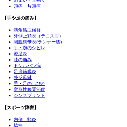
めまい・耳鳴り
頭痛・片頭痛
【手や足の痛み】
斜角筋症候群
外側上顆炎（テニス肘）
腸脛靭帯炎(ランナー膝)
手・腕のシビレ
鵞足炎
膝の痛み
ドケルバン病
足底筋膜炎
外反母趾
手・足のしびれ
変形性膝関節症
シンスプリント
【スポーツ障害】
内側上顆炎
捻挫