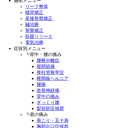
施術メニュー
リーフ整体
猫背矯正
産後骨盤矯正
鍼治療
骨盤矯正
筋膜リリース
電気治療
症状別メニュー
┗背中・腰の痛み
腰椎分離症
股関節痛
脊柱管狭窄症
椎間板ヘルニア
腰痛
坐骨神経痛
背中の痛み
ぎっくり腰
梨状筋症候群
┗肩の痛み
肩こり・五十肩
胸郭出口症候群