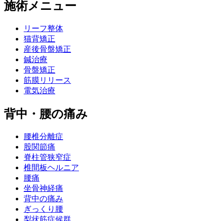
施術メニュー
リーフ整体
猫背矯正
産後骨盤矯正
鍼治療
骨盤矯正
筋膜リリース
電気治療
背中・腰の痛み
腰椎分離症
股関節痛
脊柱管狭窄症
椎間板ヘルニア
腰痛
坐骨神経痛
背中の痛み
ぎっくり腰
梨状筋症候群