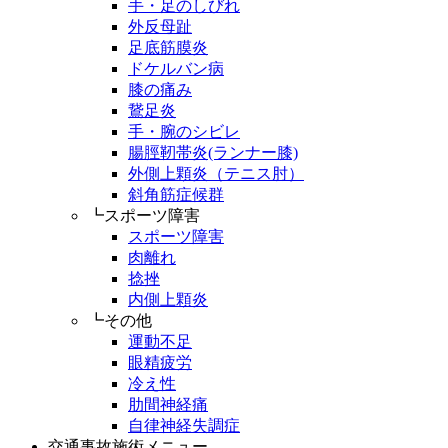
手・足のしびれ
外反母趾
足底筋膜炎
ドケルバン病
膝の痛み
鵞足炎
手・腕のシビレ
腸脛靭帯炎(ランナー膝)
外側上顆炎（テニス肘）
斜角筋症候群
┗スポーツ障害
スポーツ障害
肉離れ
捻挫
内側上顆炎
┗その他
運動不足
眼精疲労
冷え性
肋間神経痛
自律神経失調症
交通事故施術メニュー