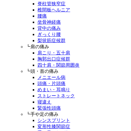
脊柱管狭窄症
椎間板ヘルニア
腰痛
坐骨神経痛
背中の痛み
ぎっくり腰
梨状筋症候群
┗肩の痛み
肩こり・五十肩
胸郭出口症候群
四十肩・関節周囲炎
┗頭・首の痛み
メニエール病
頭痛・片頭痛
めまい・耳鳴り
ストレートネック
寝違え
緊張性頭痛
┗手や足の痛み
シンスプリント
変形性膝関節症