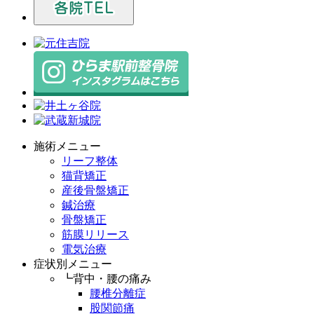
施術メニュー
リーフ整体
猫背矯正
産後骨盤矯正
鍼治療
骨盤矯正
筋膜リリース
電気治療
症状別メニュー
┗背中・腰の痛み
腰椎分離症
股関節痛