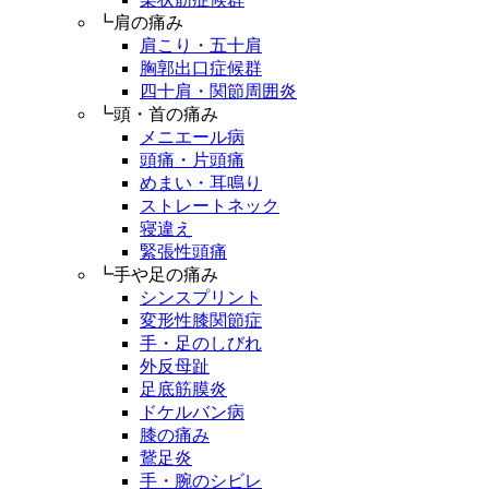
┗肩の痛み
肩こり・五十肩
胸郭出口症候群
四十肩・関節周囲炎
┗頭・首の痛み
メニエール病
頭痛・片頭痛
めまい・耳鳴り
ストレートネック
寝違え
緊張性頭痛
┗手や足の痛み
シンスプリント
変形性膝関節症
手・足のしびれ
外反母趾
足底筋膜炎
ドケルバン病
膝の痛み
鵞足炎
手・腕のシビレ