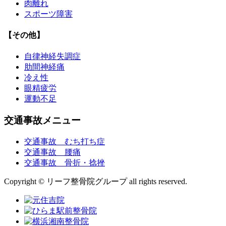
肉離れ
スポーツ障害
【その他】
自律神経失調症
肋間神経痛
冷え性
眼精疲労
運動不足
交通事故メニュー
交通事故 むち打ち症
交通事故 腰痛
交通事故 骨折・捻挫
Copyright © リーフ整骨院グループ all rights reserved.