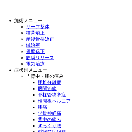
施術メニュー
リーフ整体
猫背矯正
産後骨盤矯正
鍼治療
骨盤矯正
筋膜リリース
電気治療
症状別メニュー
┗背中・腰の痛み
腰椎分離症
股関節痛
脊柱管狭窄症
椎間板ヘルニア
腰痛
坐骨神経痛
背中の痛み
ぎっくり腰
梨状筋症候群