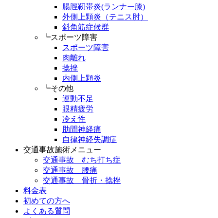
腸脛靭帯炎(ランナー膝)
外側上顆炎（テニス肘）
斜角筋症候群
┗スポーツ障害
スポーツ障害
肉離れ
捻挫
内側上顆炎
┗その他
運動不足
眼精疲労
冷え性
肋間神経痛
自律神経失調症
交通事故施術メニュー
交通事故 むち打ち症
交通事故 腰痛
交通事故 骨折・捻挫
料金表
初めての方へ
よくある質問