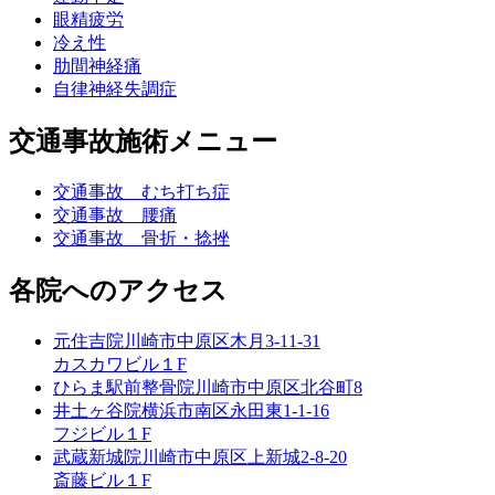
眼精疲労
冷え性
肋間神経痛
自律神経失調症
交通事故施術メニュー
交通事故 むち打ち症
交通事故 腰痛
交通事故 骨折・捻挫
各院へのアクセス
元住吉院
川崎市中原区木月3-11-31
カスカワビル１F
ひらま駅前整骨院
川崎市中原区北谷町8
井土ヶ谷院
横浜市南区永田東1-1-16
フジビル１F
武蔵新城院
川崎市中原区上新城2-8-20
斎藤ビル１F