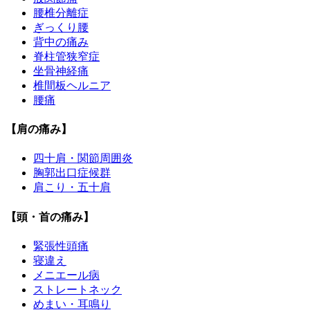
腰椎分離症
ぎっくり腰
背中の痛み
脊柱管狭窄症
坐骨神経痛
椎間板ヘルニア
腰痛
【肩の痛み】
四十肩・関節周囲炎
胸郭出口症候群
肩こり・五十肩
【頭・首の痛み】
緊張性頭痛
寝違え
メニエール病
ストレートネック
めまい・耳鳴り