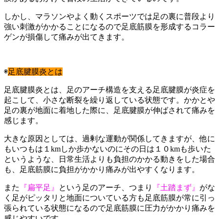
しかし、マラソンやよく動くスポーツでは足の裏に普段より
強い刺激がかかることになるので足底筋膜を形成するコラー
ゲンが損傷して痛みが出てきます。
◉
足底腱膜炎とは
足底腱膜炎とは、足のアーチ構造を支える足底腱膜が炎症を
起こして、小さな断裂を繰り返している状態です。かかとや
足の裏が地面に着地した際に、足底腱膜が伸ばされて痛みを
感じます。
大きな原因としては、過剰な運動が関係してきますが、他に
もいつもは１kmしか歩かないのにその日は１０kmも歩いた
というような、日常生活よりも負担のかかる動きをした場合
も、足底筋膜に負担がかかり痛みが出やすくなります。
また
『扁平足』
という足のアーチ、つまり
『土踏まず』
がな
く足がピッタリと地面についている方も足底筋膜が常に引っ
張られている状態になるので足底筋膜に圧力がかかり痛みを
感じやすいです。