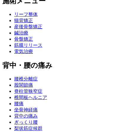
施術メニュー
リーフ整体
猫背矯正
産後骨盤矯正
鍼治療
骨盤矯正
筋膜リリース
電気治療
背中・腰の痛み
腰椎分離症
股関節痛
脊柱管狭窄症
椎間板ヘルニア
腰痛
坐骨神経痛
背中の痛み
ぎっくり腰
梨状筋症候群