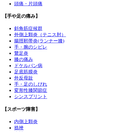
頭痛・片頭痛
【手や足の痛み】
斜角筋症候群
外側上顆炎（テニス肘）
腸脛靭帯炎(ランナー膝)
手・腕のシビレ
鵞足炎
膝の痛み
ドケルバン病
足底筋膜炎
外反母趾
手・足のしびれ
変形性膝関節症
シンスプリント
【スポーツ障害】
内側上顆炎
捻挫