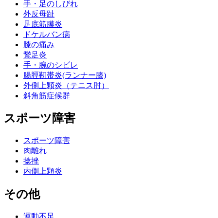
手・足のしびれ
外反母趾
足底筋膜炎
ドケルバン病
膝の痛み
鵞足炎
手・腕のシビレ
腸脛靭帯炎(ランナー膝)
外側上顆炎（テニス肘）
斜角筋症候群
スポーツ障害
スポーツ障害
肉離れ
捻挫
内側上顆炎
その他
運動不足