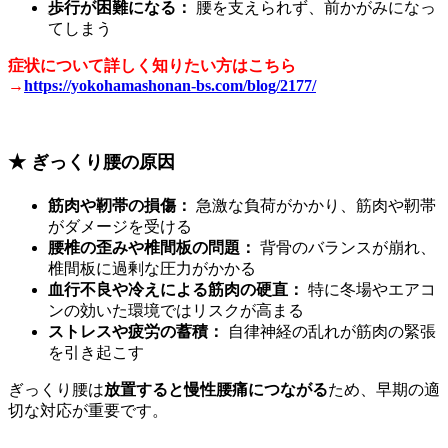
歩行が困難になる：
腰を支えられず、前かがみになっ
てしまう
症状について詳しく知りたい方はこちら
→
https://yokohamashonan-bs.com/blog/2177/
★ ぎっくり腰の原因
筋肉や靭帯の損傷：
急激な負荷がかかり、筋肉や靭帯
がダメージを受ける
腰椎の歪みや椎間板の問題：
背骨のバランスが崩れ、
椎間板に過剰な圧力がかかる
血行不良や冷えによる筋肉の硬直：
特に冬場やエアコ
ンの効いた環境ではリスクが高まる
ストレスや疲労の蓄積：
自律神経の乱れが筋肉の緊張
を引き起こす
ぎっくり腰は
放置すると慢性腰痛につながる
ため、早期の適
切な対応が重要です。