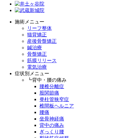
施術メニュー
リーフ整体
猫背矯正
産後骨盤矯正
鍼治療
骨盤矯正
筋膜リリース
電気治療
症状別メニュー
┗背中・腰の痛み
腰椎分離症
股関節痛
脊柱管狭窄症
椎間板ヘルニア
腰痛
坐骨神経痛
背中の痛み
ぎっくり腰