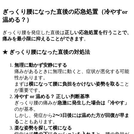
ぎっくり腰になった直後の応急処置（冷やすor
温める？）
ぎっくり腰を発症した直後は
正しい応急処置を行うことで、
痛みを最小限に抑えることができます
。
★ ぎっくり腰になった直後の対処法
無理に動かず安静にする
痛みがあるときに無理に動くと、症状が悪化する可能
性があります。
まずは
横になって腰に負担をかけない姿勢を取る
こと
が重要です。
冷やす or 温める？ 正しい判断基準
ぎっくり腰の痛みが
急激に発生した場合は「冷やす」
のが基本。
しかし、発症から
2〜3日後には温めた方が回復が早ま
る
こともあります。
楽な姿勢を探して横になる