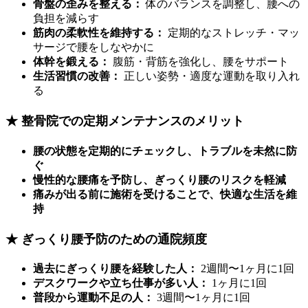
骨盤の歪みを整える：
体のバランスを調整し、腰への
負担を減らす
筋肉の柔軟性を維持する：
定期的なストレッチ・マッ
サージで腰をしなやかに
体幹を鍛える：
腹筋・背筋を強化し、腰をサポート
生活習慣の改善：
正しい姿勢・適度な運動を取り入れ
る
★ 整骨院での定期メンテナンスのメリット
腰の状態を定期的にチェックし、トラブルを未然に防
ぐ
慢性的な腰痛を予防し、ぎっくり腰のリスクを軽減
痛みが出る前に施術を受けることで、快適な生活を維
持
★ ぎっくり腰予防のための通院頻度
過去にぎっくり腰を経験した人：
2週間〜1ヶ月に1回
デスクワークや立ち仕事が多い人：
1ヶ月に1回
普段から運動不足の人：
3週間〜1ヶ月に1回