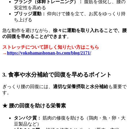
プランク（体幹トレーニング）：
腹筋を強化し、腰の
安定性を高める
ブリッジ運動：
仰向けで膝を立て、お尻をゆっくり持
ち上げる
急な動作を避けながら、
徐々に運動を取り入れることで、腰
の回復を早めることができます
。
ストレッチについて詳しく知りたい方はこちら
→
https://yokohamashonan-bs.com/blog/2171/
3. 食事や水分補給で回復を早めるポイント
ぎっくり腰の回復には、
適切な栄養摂取と水分補給
も重要で
す。
★ 腰の回復を助ける栄養素
タンパク質：
筋肉の修復を助ける（鶏肉・魚・卵・大
豆製品など）