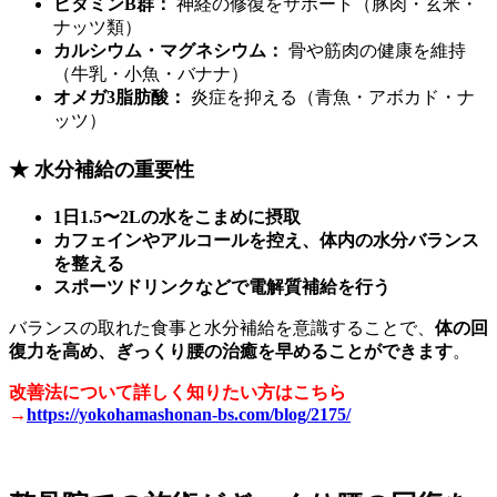
ビタミンB群：
神経の修復をサポート（豚肉・玄米・
ナッツ類）
カルシウム・マグネシウム：
骨や筋肉の健康を維持
（牛乳・小魚・バナナ）
オメガ3脂肪酸：
炎症を抑える（青魚・アボカド・ナ
ッツ）
★ 水分補給の重要性
1日1.5〜2Lの水をこまめに摂取
カフェインやアルコールを控え、体内の水分バランス
を整える
スポーツドリンクなどで電解質補給を行う
バランスの取れた食事と水分補給を意識することで、
体の回
復力を高め、ぎっくり腰の治癒を早めることができます
。
改善法について詳しく知りたい方はこちら
→
https://yokohamashonan-bs.com/blog/2175/