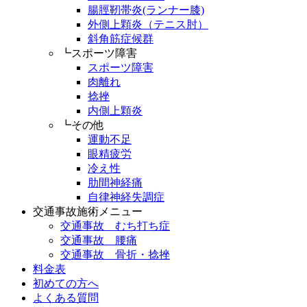
腸脛靭帯炎(ランナー膝)
外側上顆炎（テニス肘）
斜角筋症候群
┗スポーツ障害
スポーツ障害
肉離れ
捻挫
内側上顆炎
┗その他
運動不足
眼精疲労
冷え性
肋間神経痛
自律神経失調症
交通事故施術メニュー
交通事故 むち打ち症
交通事故 腰痛
交通事故 骨折・捻挫
料金表
初めての方へ
よくある質問