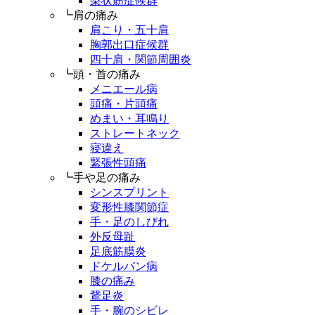
梨状筋症候群
┗肩の痛み
肩こり・五十肩
胸郭出口症候群
四十肩・関節周囲炎
┗頭・首の痛み
メニエール病
頭痛・片頭痛
めまい・耳鳴り
ストレートネック
寝違え
緊張性頭痛
┗手や足の痛み
シンスプリント
変形性膝関節症
手・足のしびれ
外反母趾
足底筋膜炎
ドケルバン病
膝の痛み
鵞足炎
手・腕のシビレ