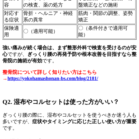
容
の検査、薬の処方
盤矯正などの施術
対応す
骨折・ヘルニア・神経
筋肉・関節の調整、姿勢
る症状
系の異常
矯正
保険適
〇（条件付きで適用可
〇（適用可能）
用
能）
強い痛みが続く場合は、まず整形外科で検査を受けるのが安
心
ですが、
ぎっくり腰の再発予防や根本改善を目指すなら整
骨院の施術が有効
です。
整骨院について詳しく知りたい方はこちら
→
https://yokohamashonan-bs.com/blog/2181/
Q2. 湿布やコルセットは使った方がいい？
ぎっくり腰の際に、湿布やコルセットを使うべきか迷う人も
多いですが、
症状やタイミングに応じた正しい使い方が重要
です。