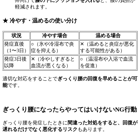
仰向けで
膝の下にクッションを入れる
と、腰の負担が
軽減されます。
★ 冷やす・温めるの使い分け
状況
冷やす場合
温める場合
発症直後
○（氷や冷湿布で炎
✕（温めると炎症が悪化
（1〜3日）
症を抑える）
する可能性がある）
発症3日後
✕（冷やしすぎると
○（温湿布や入浴で血流
以降
血流が悪くなる）
を促進）
適切な対応をすることで
ぎっくり腰の回復を早めることが可
能
です。
ぎっくり腰になったらやってはいけないNG行動
ぎっくり腰を発症したときに
間違った対処をすると、回復が
遅れるだけでなく悪化するリスク
もあります。