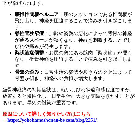
下が挙げられます。
腰椎椎間板ヘルニア
：腰のクッションである椎間板が
飛び出し、神経を圧迫することで痛みを引き起こしま
す。
脊柱管狭窄症
：加齢や姿勢の悪化によって背骨の神経
が通るスペースが狭くなり、神経を刺激することでし
びれや痛みが発生します。
梨状筋症候群
：お尻の奥にある筋肉「梨状筋」が硬く
なり、坐骨神経を圧迫することで痛みを引き起こしま
す。
骨盤の歪み
：日常生活の姿勢や歩き方のクセによって
骨盤が傾き、神経への負担が増大します。
坐骨神経痛の初期症状は、軽いしびれや違和感程度ですが、
放置すると慢性化し、日常生活に大きな支障をきたすことが
あります。早めの対策が重要です。
原因について詳しく知りたい方はこちら
→
https://yokohamashonan-bs.com/blog/2251/