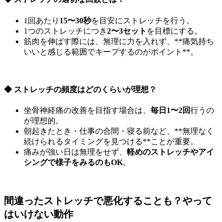
1回あたり
15〜30秒
を目安にストレッチを行う。
1つのストレッチにつき
2〜3セット
を目標にする。
筋肉を伸ばす際には、無理に力を入れず、**痛気持ち
いいと感じる範囲でキープするのがポイント**。
◆ ストレッチの頻度はどのくらいが理想？
坐骨神経痛の改善を目指す場合は、
毎日1〜2回
行うの
が理想的。
朝起きたとき・仕事の合間・寝る前など、**無理なく
続けられるタイミングを見つける**ことが重要。
痛みが強い日は無理をせず、
軽めのストレッチやアイ
シングで様子をみるのもOK
。
間違ったストレッチで悪化することも？やって
はいけない動作