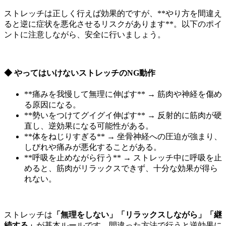
ストレッチは正しく行えば効果的ですが、**やり方を間違え
ると逆に症状を悪化させるリスクがあります**。以下のポイ
ントに注意しながら、安全に行いましょう。
◆ やってはいけないストレッチのNG動作
**痛みを我慢して無理に伸ばす** → 筋肉や神経を傷め
る原因になる。
**勢いをつけてグイグイ伸ばす** → 反射的に筋肉が硬
直し、逆効果になる可能性がある。
**体をねじりすぎる** → 坐骨神経への圧迫が強まり、
しびれや痛みが悪化することがある。
**呼吸を止めながら行う** → ストレッチ中に呼吸を止
めると、筋肉がリラックスできず、十分な効果が得ら
れない。
ストレッチは
「無理をしない」「リラックスしながら」「継
続する」
が基本ルールです。間違った方法で行うと逆効果に