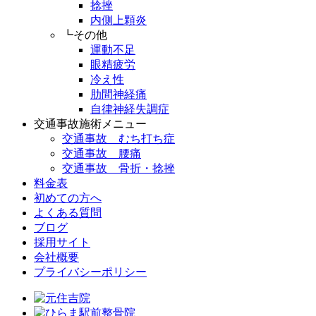
捻挫
内側上顆炎
┗その他
運動不足
眼精疲労
冷え性
肋間神経痛
自律神経失調症
交通事故施術メニュー
交通事故 むち打ち症
交通事故 腰痛
交通事故 骨折・捻挫
料金表
初めての方へ
よくある質問
ブログ
採用サイト
会社概要
プライバシーポリシー