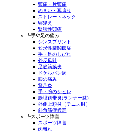
頭痛・片頭痛
めまい・耳鳴り
ストレートネック
寝違え
緊張性頭痛
┗手や足の痛み
シンスプリント
変形性膝関節症
手・足のしびれ
外反母趾
足底筋膜炎
ドケルバン病
膝の痛み
鵞足炎
手・腕のシビレ
腸脛靭帯炎(ランナー膝)
外側上顆炎（テニス肘）
斜角筋症候群
┗スポーツ障害
スポーツ障害
肉離れ