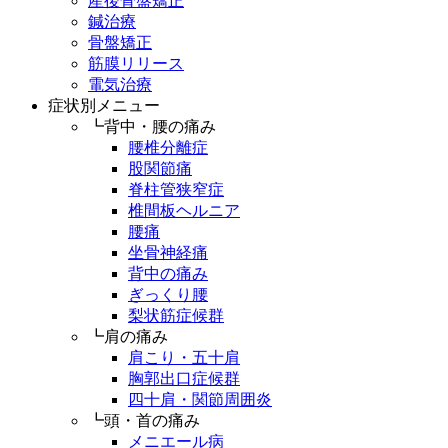
産後骨盤矯正
鍼治療
骨盤矯正
筋膜リリース
電気治療
症状別メニュー
┗背中・腰の痛み
腰椎分離症
股関節痛
脊柱管狭窄症
椎間板ヘルニア
腰痛
坐骨神経痛
背中の痛み
ぎっくり腰
梨状筋症候群
┗肩の痛み
肩こり・五十肩
胸郭出口症候群
四十肩・関節周囲炎
┗頭・首の痛み
メニエール病