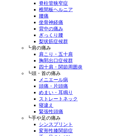
脊柱管狭窄症
椎間板ヘルニア
腰痛
坐骨神経痛
背中の痛み
ぎっくり腰
梨状筋症候群
┗肩の痛み
肩こり・五十肩
胸郭出口症候群
四十肩・関節周囲炎
┗頭・首の痛み
メニエール病
頭痛・片頭痛
めまい・耳鳴り
ストレートネック
寝違え
緊張性頭痛
┗手や足の痛み
シンスプリント
変形性膝関節症