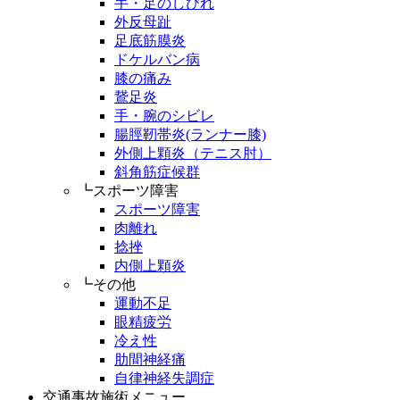
手・足のしびれ
外反母趾
足底筋膜炎
ドケルバン病
膝の痛み
鵞足炎
手・腕のシビレ
腸脛靭帯炎(ランナー膝)
外側上顆炎（テニス肘）
斜角筋症候群
┗スポーツ障害
スポーツ障害
肉離れ
捻挫
内側上顆炎
┗その他
運動不足
眼精疲労
冷え性
肋間神経痛
自律神経失調症
交通事故施術メニュー