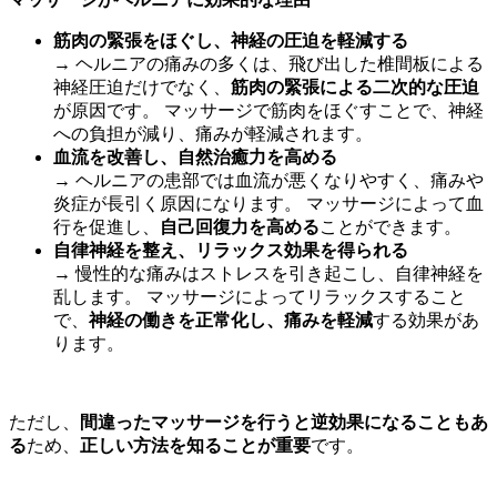
筋肉の緊張をほぐし、神経の圧迫を軽減する
→ ヘルニアの痛みの多くは、飛び出した椎間板による
神経圧迫だけでなく、
筋肉の緊張による二次的な圧迫
が原因です。 マッサージで筋肉をほぐすことで、神経
への負担が減り、痛みが軽減されます。
血流を改善し、自然治癒力を高める
→ ヘルニアの患部では血流が悪くなりやすく、痛みや
炎症が長引く原因になります。 マッサージによって血
行を促進し、
自己回復力を高める
ことができます。
自律神経を整え、リラックス効果を得られる
→ 慢性的な痛みはストレスを引き起こし、自律神経を
乱します。 マッサージによってリラックスすること
で、
神経の働きを正常化し、痛みを軽減
する効果があ
ります。
ただし、
間違ったマッサージを行うと逆効果になることもあ
る
ため、
正しい方法を知ることが重要
です。