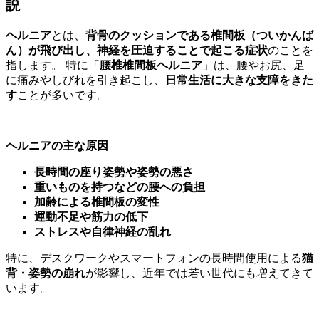
説
ヘルニア
とは、
背骨のクッションである椎間板（ついかんば
ん）が飛び出し、神経を圧迫することで起こる症状
のことを
指します。 特に「
腰椎椎間板ヘルニア
」は、腰やお尻、足
に痛みやしびれを引き起こし、
日常生活に大きな支障をきた
す
ことが多いです。
ヘルニアの主な原因
長時間の座り姿勢や姿勢の悪さ
重いものを持つなどの腰への負担
加齢による椎間板の変性
運動不足や筋力の低下
ストレスや自律神経の乱れ
特に、デスクワークやスマートフォンの長時間使用による
猫
背・姿勢の崩れ
が影響し、近年では若い世代にも増えてきて
います。