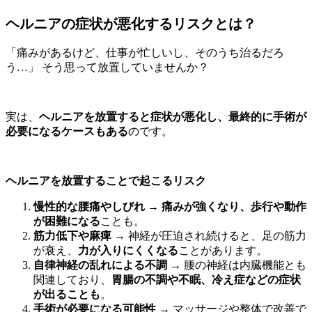
ヘルニアの症状が悪化するリスクとは？
「痛みがあるけど、仕事が忙しいし、そのうち治るだろ
う…」 そう思って放置していませんか？
実は、
ヘルニアを放置すると症状が悪化し、最終的に手術が
必要になるケースもある
のです。
ヘルニアを放置することで起こるリスク
慢性的な腰痛やしびれ
→
痛みが強くなり、歩行や動作
が困難になる
ことも。
筋力低下や麻痺
→ 神経が圧迫され続けると、足の筋力
が衰え、
力が入りにくくなる
ことがあります。
自律神経の乱れによる不調
→ 腰の神経は内臓機能とも
関連しており、
胃腸の不調や不眠、冷え症などの症状
が出ることも
。
手術が必要になる可能性
→ マッサージや整体で改善で