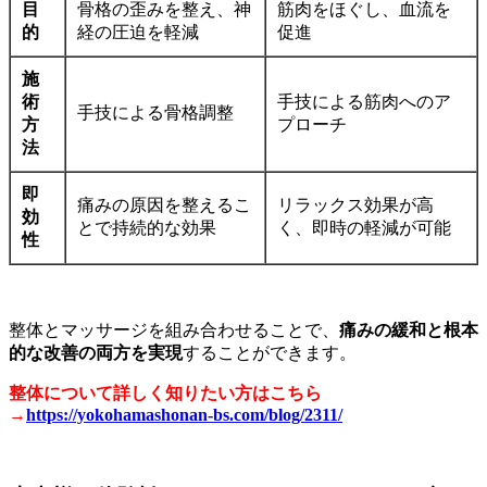
目
骨格の歪みを整え、神
筋肉をほぐし、血流を
的
経の圧迫を軽減
促進
施
術
手技による筋肉へのア
手技による骨格調整
方
プローチ
法
即
痛みの原因を整えるこ
リラックス効果が高
効
とで持続的な効果
く、即時の軽減が可能
性
整体とマッサージを組み合わせることで、
痛みの緩和と根本
的な改善の両方を実現
することができます。
整体について詳しく知りたい方はこちら
→
https://yokohamashonan-bs.com/blog/2311/