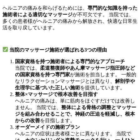
ヘルニアの痛みを和らげるためには、
専門的な知識を持った
施術者による適切なマッサージ
が不可欠です。 当院では、
多くの患者様がヘルニアの痛みから解放され、快適な日常生
活を取り戻しています。
当院のマッサージ施術が選ばれる3つの理由
国家資格を持つ施術者による専門的なアプローチ
当院では、
柔道整復師やあん摩マッサージ指圧師など
の国家資格を持つ専門家
が施術を担当します。 一般的
なリラクゼーションマッサージとは異なり、
解剖学や
生理学に基づいた正しい施術
を提供しています。
整体×マッサージで根本改善を目指す
ヘルニアの痛みは、単に筋肉をほぐすだけでは改善し
ません。 当院では、
整体による骨格の調整とマッサー
ジを組み合わせることで、神経の圧迫を軽減し、根本
からの改善
を目指します。
オーダーメイドの施術プラン
ヘルニアの症状は患者様ごとに異なります。 当院で