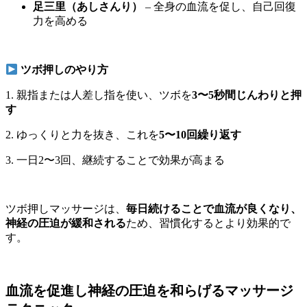
足三里（あしさんり）
– 全身の血流を促し、自己回復
力を高める
ツボ押しのやり方
1. 親指または人差し指を使い、ツボを
3〜5秒間じんわりと押
す
2. ゆっくりと力を抜き、これを
5〜10回繰り返す
3. 一日2〜3回、継続することで効果が高まる
ツボ押しマッサージは、
毎日続けることで血流が良くなり、
神経の圧迫が緩和される
ため、習慣化するとより効果的で
す。
血流を促進し神経の圧迫を和らげるマッサージ