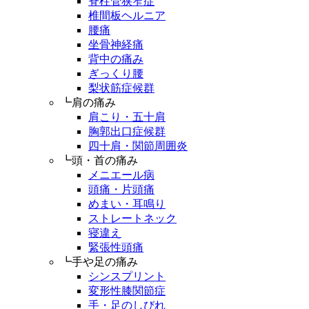
脊柱管狭窄症
椎間板ヘルニア
腰痛
坐骨神経痛
背中の痛み
ぎっくり腰
梨状筋症候群
┗肩の痛み
肩こり・五十肩
胸郭出口症候群
四十肩・関節周囲炎
┗頭・首の痛み
メニエール病
頭痛・片頭痛
めまい・耳鳴り
ストレートネック
寝違え
緊張性頭痛
┗手や足の痛み
シンスプリント
変形性膝関節症
手・足のしびれ