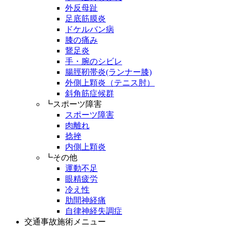
外反母趾
足底筋膜炎
ドケルバン病
膝の痛み
鵞足炎
手・腕のシビレ
腸脛靭帯炎(ランナー膝)
外側上顆炎（テニス肘）
斜角筋症候群
┗スポーツ障害
スポーツ障害
肉離れ
捻挫
内側上顆炎
┗その他
運動不足
眼精疲労
冷え性
肋間神経痛
自律神経失調症
交通事故施術メニュー