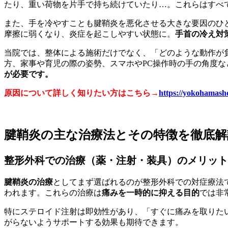
たり、重い荷物を片手で持ち続けていたり…。これらはすべ
また、手を冷やすことも腱鞘炎を悪化させる大きな要因のひ
摩擦に弱くなり、炎症を起こしやすい状態に。
手首の冷え対
当院では、整体による施術だけでなく、「どのような動作が
方、家事や育児の際の姿勢、スマホやPC操作時の手の角度
が必要です。
原因について詳しく知りたい方はこちら→
https://yokohamash
腱鞘炎の主な治療法とその特徴を徹底解
整形外科での治療（薬・注射・装具）のメリット
腱鞘炎の治療
としてまず選ばれるのが整形外科での対症療法
われます。これらの治療は
痛みを一時的に抑える目的
では非
特にステロイド注射は即効性があり、「すぐに痛みを取りた
がらないようサポートする効果も期待できます。