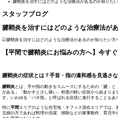
腱鞘炎を治すにはどのような治療法があるのか知りたい
スタッフブログ
腱鞘炎を治すにはどのような治療法が
【平間で腱鞘炎にお悩みの方へ】今す
腱鞘炎の症状とは？手首・指の違和感を見逃さな
腱鞘炎
とは、手や指の動きをスムーズにするための「腱」と
がある」「動かすと少し痛い」程度の軽い症状から始まりま
す。いわゆる「バネ指」と呼ばれる症状に進行することもあ
特に
平間
エリアのような住宅地・オフィス混在エリアでは、
主婦の方であれば料理や洗濯、掃除などの家事動作、育児中