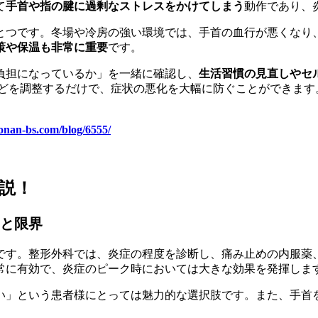
て
手首や指の腱に過剰なストレスをかけてしまう
動作であり、
とつです。冬場や冷房の強い環境では、手首の血行が悪くなり
策や保温も非常に重要
です。
負担になっているか」を一緒に確認し、
生活習慣の見直しやセ
などを調整するだけで、症状の悪化を大幅に防ぐことができます
onan-bs.com/blog/6555/
説！
と限界
です。整形外科では、炎症の程度を診断し、痛み止めの内服薬
常に有効で、炎症のピーク時においては大きな効果を発揮しま
い」という患者様にとっては魅力的な選択肢です。また、手首